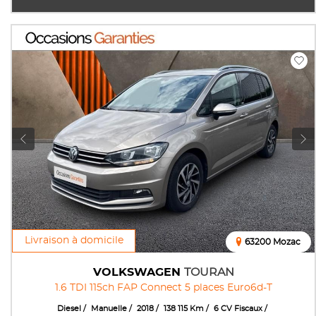
Livraison à domicile
63200 Mozac
VOLKSWAGEN
TOURAN
1.6 TDI 115ch FAP Connect 5 places Euro6d-T
Diesel
Manuelle
2018
138 115 Km
6 CV Fiscaux