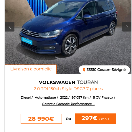
Livraison à domicile
35510 Cesson-Sévigné
VOLKSWAGEN
TOURAN
2.0 TDI 150ch Style DSG7 7 places
Diesel
Automatique
2022
97 037 Km
8 CV Fiscaux
Garantie Garantie Performance ...
297€
28 990€
Ou
/ mois