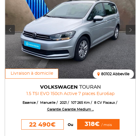
Livraison à domicile
80102 Abbeville
VOLKSWAGEN
TOURAN
1.5 TSI EVO 150ch Active 7 places Euro6ap
Essence
Manuelle
2021
107 265 Km
8 CV Fiscaux
Garantie Garantie Medium ...
318€
22 490€
Ou
/ mois