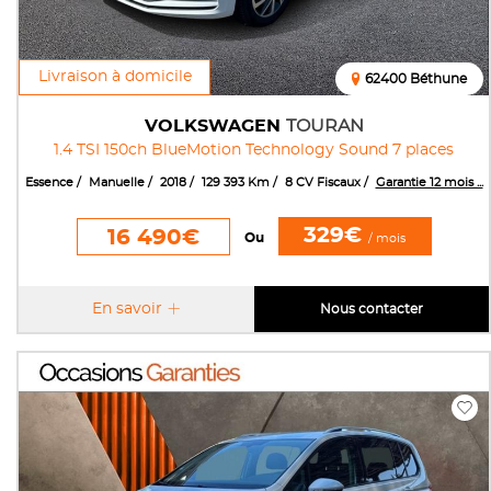
Livraison à domicile
62400 Béthune
VOLKSWAGEN
TOURAN
1.4 TSI 150ch BlueMotion Technology Sound 7 places
Essence
Manuelle
2018
129 393 Km
8 CV Fiscaux
Garantie 12 mois ...
329€
16 490€
Ou
/ mois
En savoir
Nous contacter