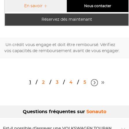
En savoir
Nous contacter
Réservez dés maintenant
Un crédit vous engage et doit être remboursé. Vérifiez
vos capacités de remboursement avant de vous engager.
1
2
3
4
5
Questions fréquentes sur
Sonauto
Est-il possible d’essayer une VOLKSWAGEN TOURAN