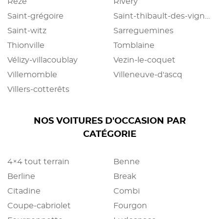
Rezé
Rivery
Saint-grégoire
Saint-thibault-des-vignes
Saint-witz
Sarreguemines
Thionville
Tomblaine
Vélizy-villacoublay
Vezin-le-coquet
Villemomble
Villeneuve-d'ascq
Villers-cotterêts
NOS VOITURES D'OCCASION PAR
CATÉGORIE
4×4 tout terrain
Benne
Berline
Break
Citadine
Combi
Coupe-cabriolet
Fourgon