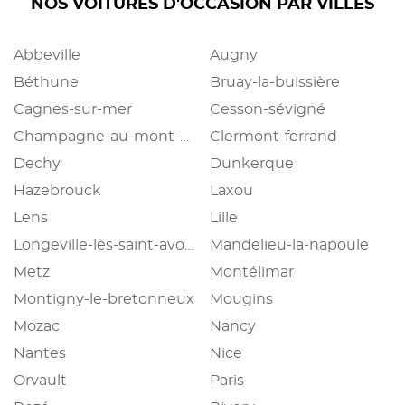
NOS VOITURES D'OCCASION PAR VILLES
Abbeville
Augny
Béthune
Bruay-la-buissière
Cagnes-sur-mer
Cesson-sévigné
Champagne-au-mont-d'or
Clermont-ferrand
Dechy
Dunkerque
Hazebrouck
Laxou
Lens
Lille
Longeville-lès-saint-avold
Mandelieu-la-napoule
Metz
Montélimar
Montigny-le-bretonneux
Mougins
Mozac
Nancy
Nantes
Nice
Orvault
Paris