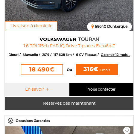
Livraison à domicile
59640 Dunkerque
VOLKSWAGEN
TOURAN
1.6 TDI 115ch FAP IQ.Drive 7 places Euro6d-T
Diesel
Manuelle
2019
117 608 Km
6 CV Fiscaux
Garantie 12 mois ...
316€
18 490€
Ou
/ mois
En savoir
Nous contacter
Réservez dés maintenant