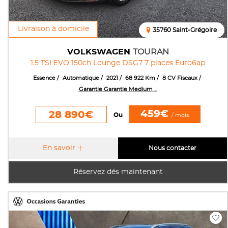
Livraison à domicile
35760 Saint-Grégoire
VOLKSWAGEN
TOURAN
1.5 TSI EVO 150ch Lounge DSG7 7 places Euro6ap
Essence
Automatique
2021
68 922 Km
8 CV Fiscaux
Garantie Garantie Medium ...
459€
28 890€
Ou
/ mois
En savoir
Nous contacter
Réservez dés maintenant