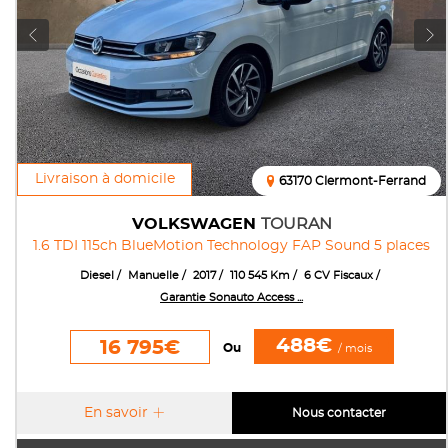
Livraison à domicile
63170 Clermont-Ferrand
VOLKSWAGEN
TOURAN
1.6 TDI 115ch BlueMotion Technology FAP Sound 5 places
Diesel
Manuelle
2017
110 545 Km
6 CV Fiscaux
Garantie Sonauto Access ...
488€
16 795€
Ou
/ mois
En savoir
Nous contacter