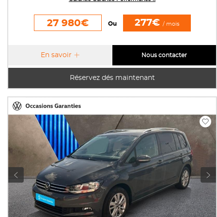
277€
27 980€
Ou
/ mois
En savoir
Nous contacter
Réservez dés maintenant