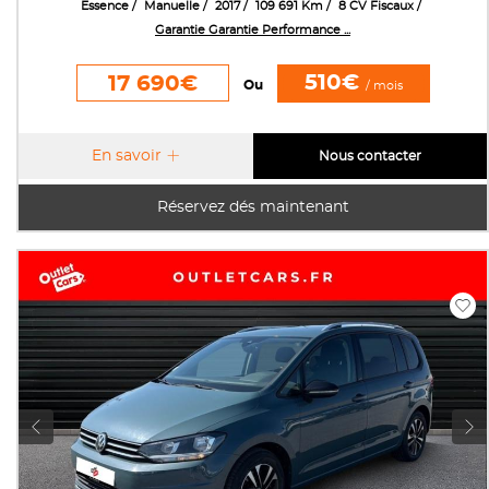
Essence
Manuelle
2017
109 691 Km
8 CV Fiscaux
Garantie Garantie Performance ...
510€
17 690€
Ou
/ mois
En savoir
Nous contacter
Réservez dés maintenant