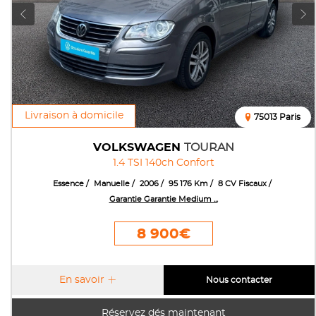
Livraison à domicile
75013 Paris
VOLKSWAGEN
TOURAN
1.4 TSI 140ch Confort
Essence
Manuelle
2006
95 176 Km
8 CV Fiscaux
Garantie Garantie Medium ...
8 900€
En savoir
Nous contacter
Réservez dés maintenant