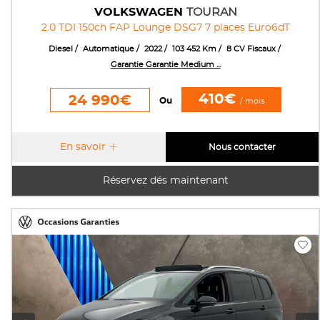
VOLKSWAGEN
TOURAN
2.0 TDI 150ch FAP Lounge DSG7 7 places Euro6dT
Diesel
Automatique
2022
103 452 Km
8 CV Fiscaux
Garantie Garantie Medium ...
410€
24 990€
Ou
/ mois
En savoir
Nous contacter
Réservez dés maintenant