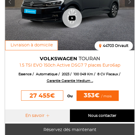
Livraison à domicile
44703 Orvault
VOLKSWAGEN
TOURAN
1.5 TSI EVO 150ch Active DSG7 7 places Euro6ap
Essence
Automatique
2023
100 049 Km
8 CV Fiscaux
Garantie Garantie Medium ...
353€
27 455€
Ou
/ mois
En savoir
Nous contacter
Réservez dés maintenant