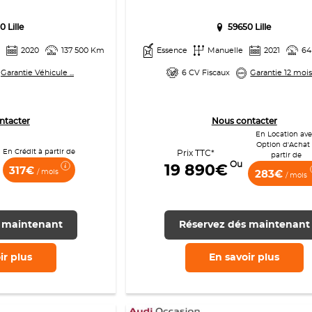
0 Lille
59650 Lille
e
2020
137 500 Km
Essence
Manuelle
2021
64
Garantie Véhicule ...
6 CV Fiscaux
Garantie 12 mois .
ntacter
Nous contacter
En Location av
Option d'Achat
En Crédit à partir de
Prix TTC*
partir de
Ou
19 890€
317€
/ mois
283€
/ mois
 maintenant
Réservez dés maintenant
ir
plus
En savoir
plus