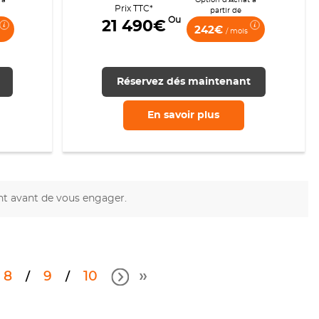
Prix TTC*
partir de
Ou
21 490€
242€
/ mois
Réservez dés maintenant
En savoir
plus
nt avant de vous engager.
8
9
10