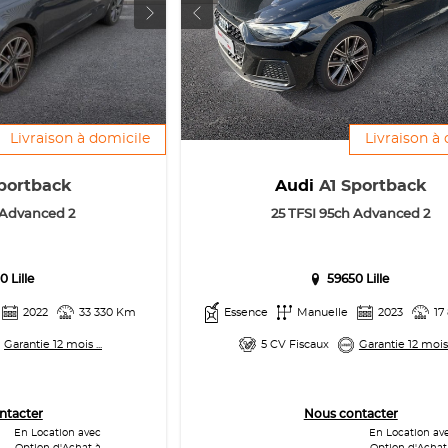
Livraison à domicile
Livraison à
portback
Audi
A1 Sportback
 Advanced 2
25 TFSI 95ch Advanced 2
0 Lille
59650 Lille
2022
33 330 Km
Essence
Manuelle
2023
17
Garantie 12 mois ...
5 CV Fiscaux
Garantie 12 mois .
ntacter
Nous contacter
En Location avec
En Location av
Option d'Achat à
Option d'Achat