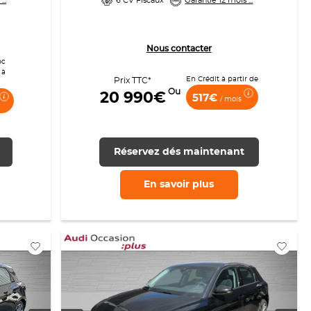
..
6 CV Fiscaux
Garantie 12 mois ...
Nous contacter
ec
 à
En Crédit à partir de
Prix TTC*
Ou
20 990€
517€
/ mois
Réservez dés maintenant
En savoir
plus