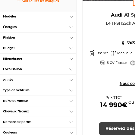
Voir toutes les marques
Audi
A1 S
Modèles
1.4 TFSI 125ch
Énergies
Finition
5965
Budget
Essence
Manuelle
Kilométrage
6 CV Fiscaux
Localisation
Année
Nous co
Type de véhicule
Prix TTC*
Boîte de vitesse
Ou
14 990€
Chevaux fiscaux
Nombre de portes
Réservez dés
Couleurs