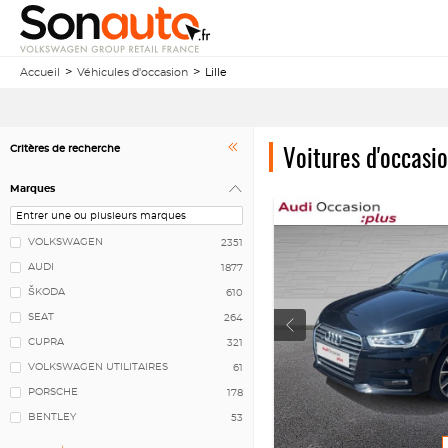
Accueil
Véhicules d'occasion
Lille
Voitures d'occasio
Critères de recherche
Marques
VOLKSWAGEN
2351
AUDI
1877
ŠKODA
610
SEAT
264
CUPRA
321
VOLKSWAGEN UTILITAIRES
61
PORSCHE
178
BENTLEY
53