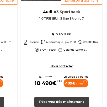
 domicile
Livraison à domicile
Audi
A3 Sportback
1.0 TFSI 115ch S line S tronic 7
59650 Lille
9 400 Km
Essence
Automatique
2018
89 000 Km
..
6 CV Fiscaux
Garantie 12 mois ...
Nous contacter
 de
En Crédit à partir de
Prix TTC*
Ou
18 490€
409€
/ mois
Réservez dés maintenant