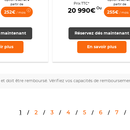
Prix TTC*
partir de
partir de
Ou
20 990€
252€
255€
/ mois
/ mois
 maintenant
Réservez dés maintenant
ir
plus
En savoir
plus
et doit être remboursé. Vérifiez vos capacités de rembourseme
1
2
3
4
5
6
7