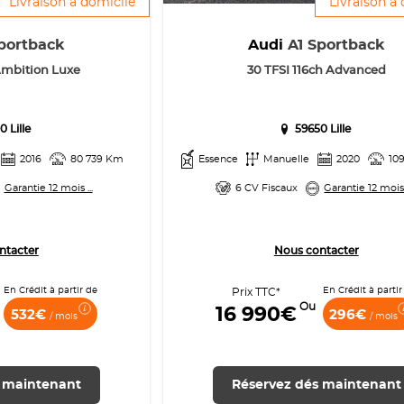
Livraison à domicile
Livraison à
portback
Audi
A1 Sportback
 Ambition Luxe
30 TFSI 116ch Advanced
0 Lille
59650 Lille
2016
80 739 Km
Essence
Manuelle
2020
10
Garantie 12 mois ...
6 CV Fiscaux
Garantie 12 mois .
ntacter
Nous contacter
En Crédit à partir de
En Crédit à partir
Prix TTC*
Ou
16 990€
532€
296€
/ mois
/ mois
 maintenant
Réservez dés maintenant