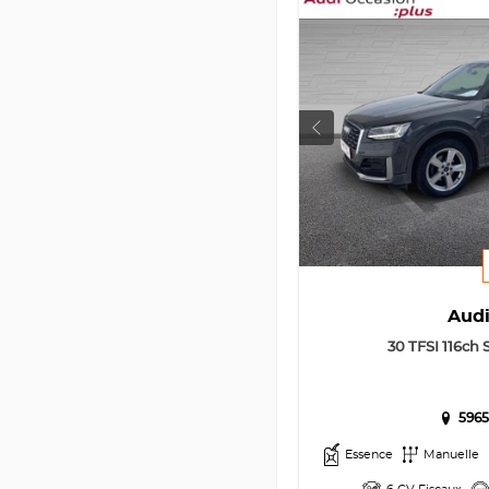
Aud
30 TFSI 116ch 
5965
Essence
Manuelle