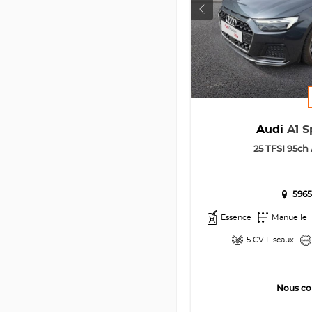
Audi
A1 S
25 TFSI 95ch
5965
Essence
Manuelle
5 CV Fiscaux
Nous co