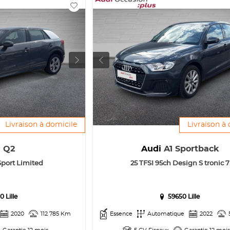
Livraison à domicile
Livraison à
i
Q2
Audi
A1 Sportback
Sport Limited
25 TFSI 95ch Design S tronic 7
0 Lille
59650 Lille
2020
112 785 Km
Essence
Automatique
2022