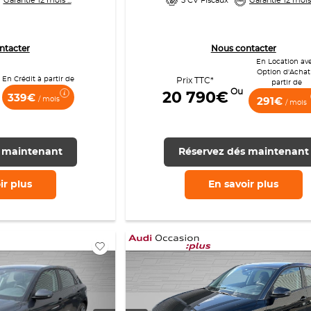
Garantie 12 mois ...
5 CV Fiscaux
Garantie 12 mois .
ntacter
Nous contacter
En Location av
Option d'Achat
En Crédit à partir de
Prix TTC*
partir de
Ou
20 790€
339€
/ mois
291€
/ mois
 maintenant
Réservez dés maintenant
ir
plus
En savoir
plus