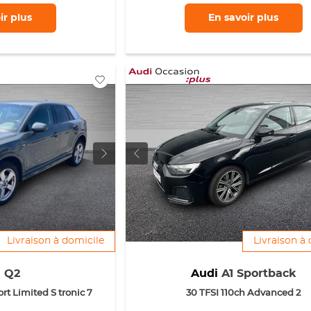
ir
plus
En savoir
plus
Livraison à domicile
Livraison à
i
Q2
Audi
A1 Sportback
rt Limited S tronic 7
30 TFSI 110ch Advanced 2