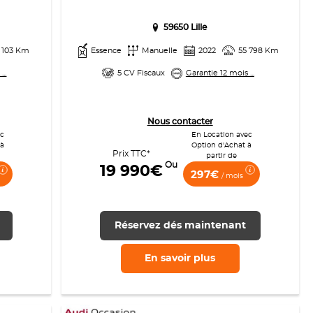
59650 Lille
 103 Km
Essence
Manuelle
2022
55 798 Km
..
5 CV Fiscaux
Garantie 12 mois ...
Nous contacter
ec
En Location avec
 à
Option d'Achat à
Prix TTC*
partir de
Ou
19 990€
297€
/ mois
Réservez dés maintenant
En savoir
plus