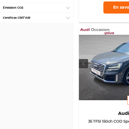
En savo
Émission CO2
Certificat CRIT’AIR
Aud
35 TFSI 150ch COD Spo