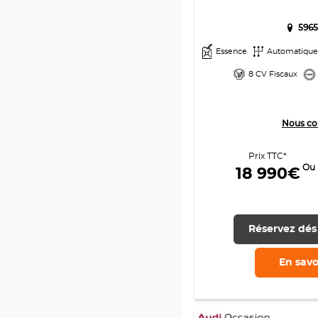
5965
Essence
Automatiqu
8 CV Fiscaux
Nous co
Prix TTC*
Ou
18 990€
Réservez dés
En savo