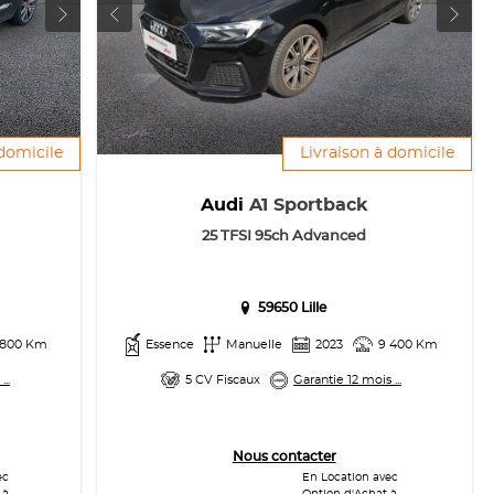
 domicile
Livraison à domicile
Audi
A1 Sportback
25 TFSI 95ch Advanced
59650 Lille
 800 Km
Essence
Manuelle
2023
9 400 Km
..
5 CV Fiscaux
Garantie 12 mois ...
Nous contacter
ec
En Location avec
 à
Option d'Achat à