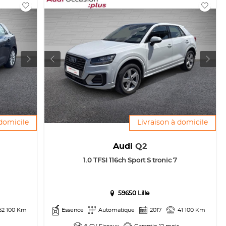
 domicile
Livraison à domicile
Audi
Q2
1.0 TFSI 116ch Sport S tronic 7
59650 Lille
52 100 Km
Essence
Automatique
2017
41 100 Km