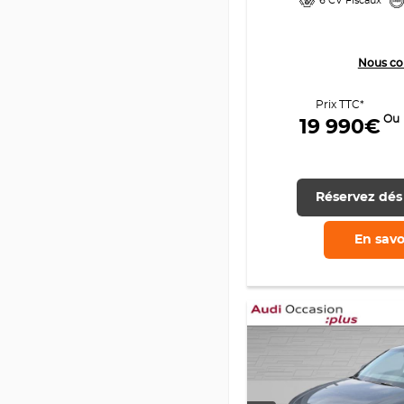
6 CV Fiscaux
Nous co
Prix TTC*
Ou
19 990€
Réservez dés
En savo