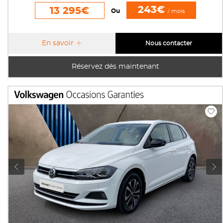
243€
13 295€
Ou
/ mois
En savoir
Nous contacter
Réservez dés maintenant