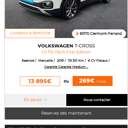
Livraison à domicile
63170 Clermont-Ferrand
VOLKSWAGEN
T-CROSS
1.0 TSI 115ch First Edition
Essence
Manuelle
2019
115 301 Km
6 CV Fiscaux
Garantie Garantie Medium ...
269€
13 895€
Ou
/ mois
En savoir
Nous contacter
Réservez dés maintenant