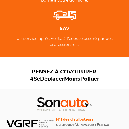
borne à votre domicile.
SAV
Un service après-vente à l’écoute assuré par des
professionnels.
PENSEZ À COVOITURER.
#SeDéplacerMoinsPolluer
N°1 des distributeurs
du groupe Volkswagen France