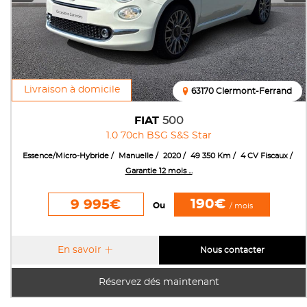
Livraison à domicile
63170 Clermont-Ferrand
FIAT
500
1.0 70ch BSG S&S Star
Essence/Micro-Hybride
Manuelle
2020
49 350 Km
4 CV Fiscaux
Garantie 12 mois ...
190€
9 995€
Ou
/ mois
En savoir
Nous contacter
Réservez dés maintenant