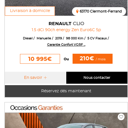
Livraison à domicile
63170 Clermont-Ferrand
RENAULT
CLIO
1.5 dCi 90ch energy Zen Euro6C 5p
Diesel
Manuelle
2019
98 000 Km
5 CV Fiscaux
Garantie Confort VGRF ...
210€
10 995€
Ou
/ mois
En savoir
Nous contacter
Réservez dés maintenant