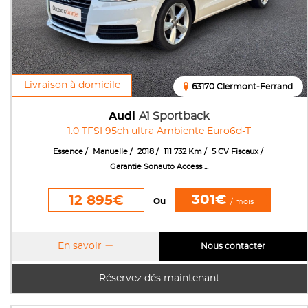
Livraison à domicile
63170 Clermont-Ferrand
Audi
A1 Sportback
1.0 TFSI 95ch ultra Ambiente Euro6d-T
Essence
Manuelle
2018
111 732 Km
5 CV Fiscaux
Garantie Sonauto Access ...
301€
12 895€
Ou
/ mois
En savoir
Nous contacter
Réservez dés maintenant