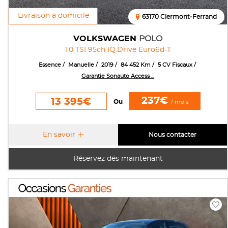
Livraison à domicile
63170 Clermont-Ferrand
VOLKSWAGEN
POLO
1.0 TSI 95ch IQ.Drive Euro6d-T
Essence
Manuelle
2019
84 452 Km
5 CV Fiscaux
Garantie Sonauto Access ...
237€
13 395€
Ou
/ mois
En savoir
Nous contacter
Réservez dés maintenant