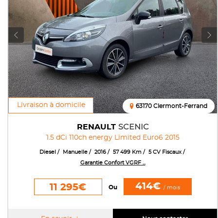
Livraison à domicile
63170 Clermont-Ferrand
RENAULT
SCENIC
1.5 dCi 110ch energy Limited Euro6 2015
Diesel
Manuelle
2016
57 499 Km
5 CV Fiscaux
Garantie Confort VGRF ...
414€
11 295€
Ou
/ mois