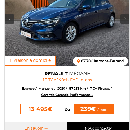
Livraison à domicile
63170 Clermont-Ferrand
RENAULT
MÉGANE
1.3 TCe 140ch FAP Intens
Essence
Manuelle
2020
87 283 Km
7 CV Fiscaux
Garantie Garantie Performance ...
239€
13 495€
Ou
/ mois
En savoir
Nous contacter