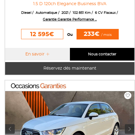
1.5 D 120ch Elegance Business BVA
Diesel
Automatique
2021
102 851 Km
6 CV Fiscaux
Garantie Garantie Performance ...
233€
12 595€
Ou
/ mois
En savoir
Nous contacter
Réservez dés maintenant