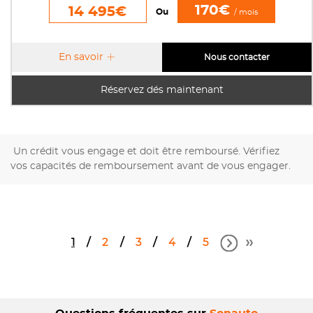
170€
14 495€
Ou
/ mois
En savoir
Nous contacter
Réservez dés maintenant
Un crédit vous engage et doit être remboursé. Vérifiez
vos capacités de remboursement avant de vous engager.
1
2
3
4
5