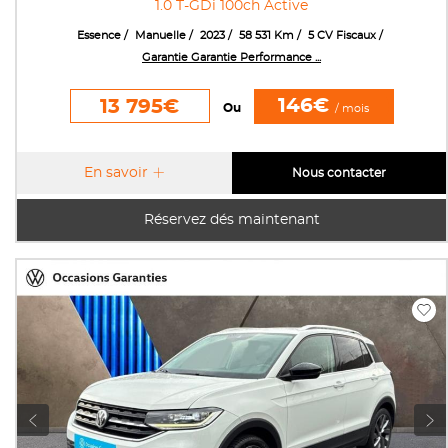
1.0 T-GDi 100ch Active
Essence
Manuelle
2023
58 531 Km
5 CV Fiscaux
Garantie Garantie Performance ...
146€
13 795€
Ou
/ mois
En savoir
Nous contacter
Réservez dés maintenant