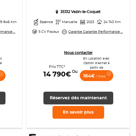
35132 Vezin-le-Coquet
79 846 Km
Essence
Manuelle
2023
24 743 Km
rmance ...
5 CV Fiscaux
Garantie Garantie Performance ...
Nous contacter
ec
En Location avec
 à
Option d'Achat à
Prix TTC*
partir de
Ou
14 790€
164€
/ mois
Réservez dés maintenant
En savoir
plus