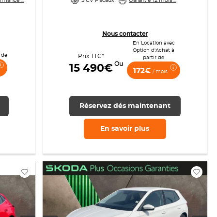
rmance ...
5 CV Fiscaux
Garantie 12 mois ...
Nous contacter
En Location avec
Option d'Achat à
 de
Prix TTC*
partir de
Ou
15 490€
172€
/ mois
Réservez dés maintenant
En savoir
plus