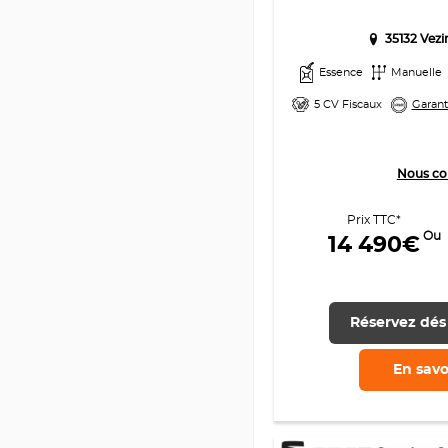
35132 Vez
Essence
Manuelle
5 CV Fiscaux
Garant
Nous co
Prix TTC*
Ou
14 490€
Réservez dés
En savo