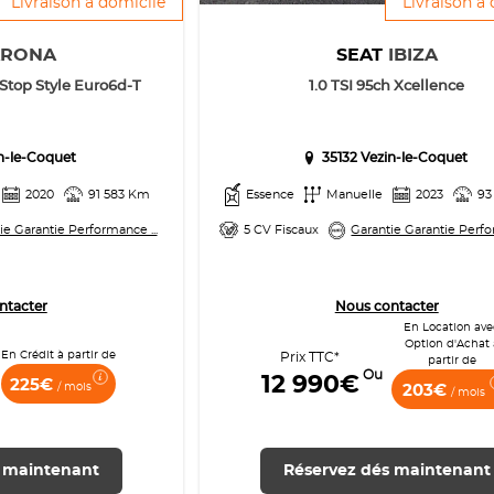
Livraison à domicile
Livraison à
ARONA
SEAT
IBIZA
/Stop Style Euro6d-T
1.0 TSI 95ch Xcellence
in-le-Coquet
35132 Vezin-le-Coquet
2020
91 583 Km
Essence
Manuelle
2023
93
ie Garantie Performance ...
5 CV Fiscaux
Garantie Garantie Perfo
ntacter
Nous contacter
En Location ave
Option d'Achat 
En Crédit à partir de
Prix TTC*
partir de
Ou
12 990€
225€
/ mois
203€
/ mois
 maintenant
Réservez dés maintenant