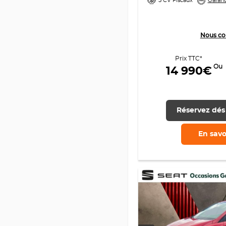
5 CV Fiscaux
Garant
Nous co
Prix TTC*
Ou
14 990€
Réservez dés
En savo