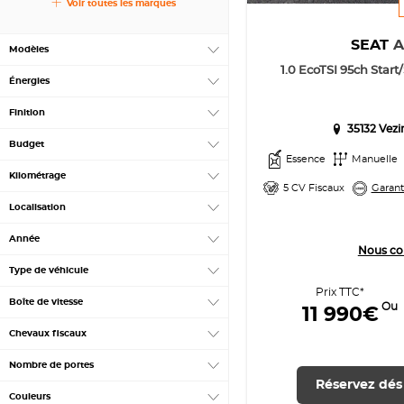
Voir toutes les marques
SEAT
Modèles
1.0 EcoTSI 95ch Start
Énergies
Finition
35132 Vez
Budget
Essence
Manuelle
Kilométrage
5 CV Fiscaux
Garant
Localisation
Année
Nous co
Type de véhicule
Prix TTC*
Boîte de vitesse
Ou
11 990€
Chevaux fiscaux
Nombre de portes
Réservez dés
Couleurs