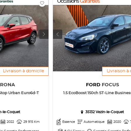
Livraison à domicile
Livraison à
ARONA
FORD
FOCUS
/Stop Urban Euro6d-T
1.5 EcoBoost 150ch ST-Line Busine
in-le-Coquet
35132 Vezin-le-Coquet
2022
29 915 Km
Essence
Automatique
2020