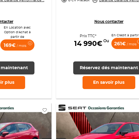
ie Garantie Performance ...
8 CV Fiscaux
Garantie Garantie Perfo
ntacter
Nous contacter
En Location avec
Option d'Achat à
En Crédit à partir
Prix TTC*
partir de
Ou
14 990€
261€
/ mois
169€
/ mois
 maintenant
Réservez dés maintenant
ir
plus
En savoir
plus