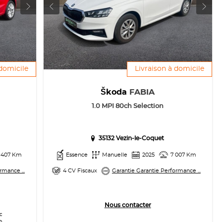
 domicile
Livraison à domicile
Škoda
FABIA
1.0 MPI 80ch Selection
35132 Vezin-le-Coquet
 407 Km
Essence
Manuelle
2025
7 007 Km
rmance ...
4 CV Fiscaux
Garantie Garantie Performance ...
Nous contacter
c
à