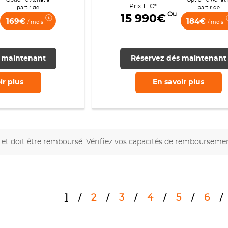
Prix TTC*
partir de
partir de
Ou
15 990€
169€
184€
/ mois
/ mois
 maintenant
Réservez dés maintenant
ir
plus
En savoir
plus
et doit être remboursé. Vérifiez vos capacités de rembourseme
1
2
3
4
5
6