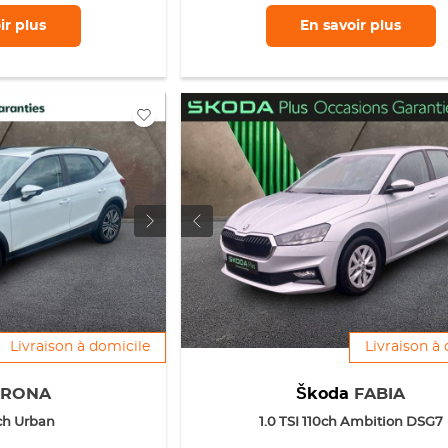
ir
plus
En savoir
plus
Livraison à domicile
Livraison à
ARONA
Škoda
FABIA
5ch Urban
1.0 TSI 110ch Ambition DSG7