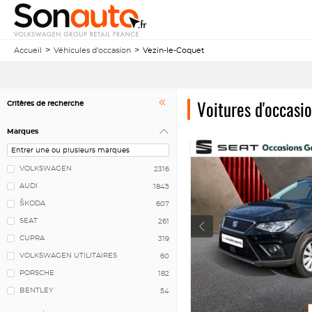
Accueil
Véhicules d'occasion
Vezin-le-Coquet
Voitures d'occasi
Critères de recherche
Marques
VOLKSWAGEN
2316
AUDI
1845
ŠKODA
607
SEAT
261
CUPRA
319
VOLKSWAGEN UTILITAIRES
60
PORSCHE
182
BENTLEY
54