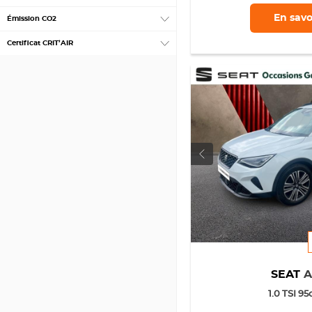
En savo
Émission CO2
Certificat CRIT’AIR
SEAT
1.0 TSI 9