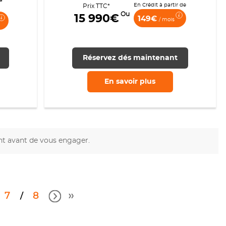
En Crédit à partir de
Prix TTC*
Ou
15 990€
149€
/ mois
Réservez dés maintenant
En savoir
plus
nt avant de vous engager.
7
8