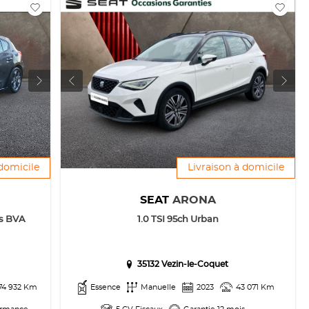
 domicile
Livraison à domicile
SEAT
ARONA
ss BVA
1.0 TSI 95ch Urban
35132 Vezin-le-Coquet
74 932 Km
Essence
Manuelle
2023
43 071 Km