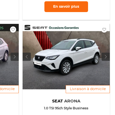
En savoir
plus
 domicile
Livraison à domicile
SEAT
ARONA
1.0 TSI 95ch Style Business