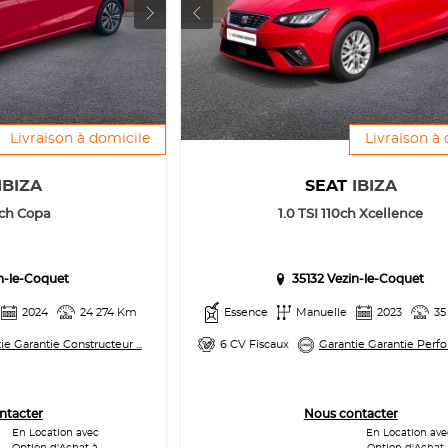
Livraison à domicile
Livraison à
IBIZA
SEAT
IBIZA
5ch Copa
1.0 TSI 110ch Xcellence
in-le-Coquet
35132 Vezin-le-Coquet
2024
24 274 Km
Essence
Manuelle
2023
35
ie Garantie Constructeur ...
6 CV Fiscaux
Garantie Garantie Perfo
ntacter
Nous contacter
En Location avec
En Location ave
Option d'Achat à
Option d'Achat 