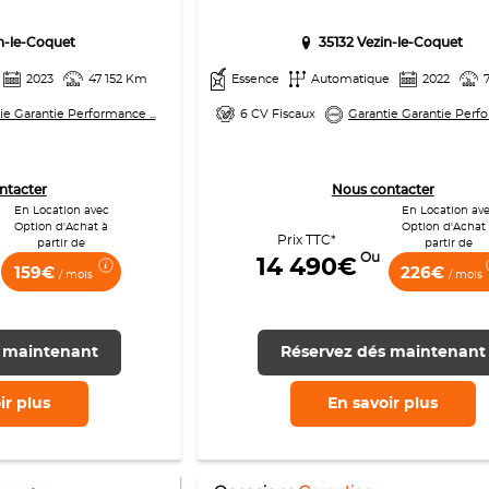
in-le-Coquet
35132 Vezin-le-Coquet
2023
47 152 Km
Essence
Automatique
2022
ie Garantie Performance ...
6 CV Fiscaux
Garantie Garantie Perfo
ntacter
Nous contacter
En Location avec
En Location av
Option d'Achat à
Option d'Achat
Prix TTC*
partir de
partir de
Ou
14 490€
159€
226€
/ mois
/ mois
 maintenant
Réservez dés maintenant
ir
plus
En savoir
plus