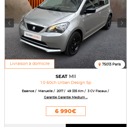
Livraison à domicile
75013 Paris
SEAT
MII
1.0 60ch Urban Design 5p
Essence
Manuelle
2017
49 335 Km
3 CV Fiscaux
Garantie Garantie Medium ...
6 990€