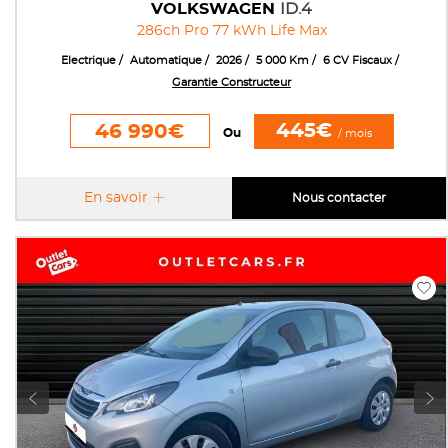
VOLKSWAGEN
ID.4
286ch Pro 77 kWh Life Max
Electrique
Automatique
2026
5 000 Km
6 CV Fiscaux
Garantie Constructeur
445€
46 990€
Ou
/ mois
En savoir
Nous contacter