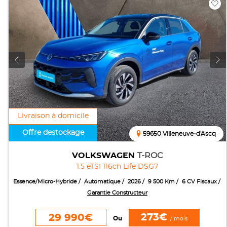
Livraison à domicile
Offre destockage
59650 Villeneuve-d'Ascq
VOLKSWAGEN
T-ROC
1.5 eTSI 116ch Life DSG7
Essence/Micro-Hybride
Automatique
2026
9 500 Km
6 CV Fiscaux
Garantie Constructeur
273€
29 990€
Ou
/ mois