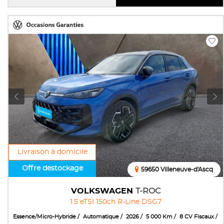
Livraison à domicile
Offre destockage
59650 Villeneuve-d'Ascq
VOLKSWAGEN
T-ROC
1.5 eTSI 150ch R-Line DSG7
Essence/Micro-Hybride
Automatique
2026
5 000 Km
8 CV Fiscaux