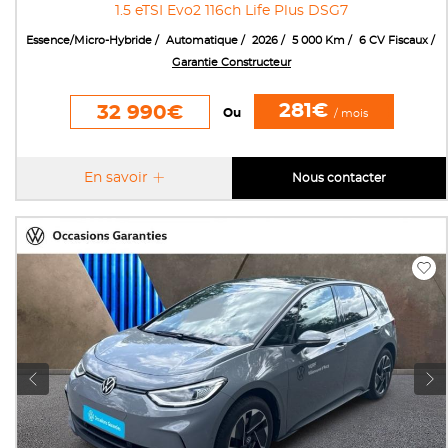
1.5 eTSI Evo2 116ch Life Plus DSG7
Essence/Micro-Hybride
Automatique
2026
5 000 Km
6 CV Fiscaux
Garantie Constructeur
281€
32 990€
Ou
/ mois
En savoir
Nous contacter