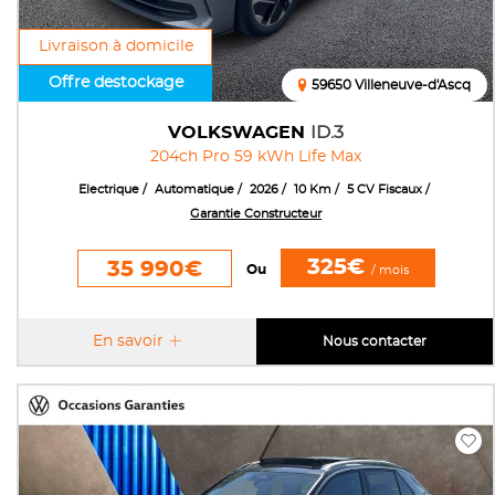
Livraison à domicile
Offre destockage
59650 Villeneuve-d'Ascq
VOLKSWAGEN
ID.3
204ch Pro 59 kWh Life Max
Electrique
Automatique
2026
10 Km
5 CV Fiscaux
Garantie Constructeur
325€
35 990€
Ou
/ mois
En savoir
Nous contacter