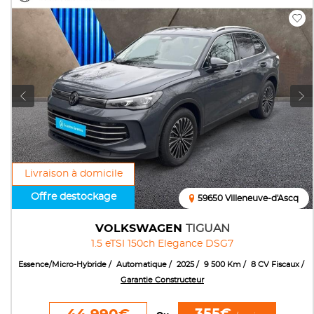
Livraison à domicile
Offre destockage
59650 Villeneuve-d'Ascq
VOLKSWAGEN
TIGUAN
1.5 eTSI 150ch Elegance DSG7
Essence/Micro-Hybride
Automatique
2025
9 500 Km
8 CV Fiscaux
Garantie Constructeur
355€