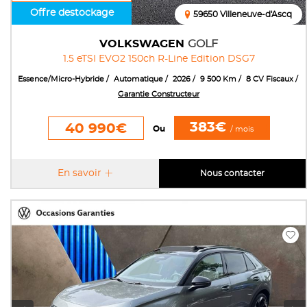
Offre destockage
59650 Villeneuve-d'Ascq
VOLKSWAGEN
GOLF
1.5 eTSI EVO2 150ch R-Line Edition DSG7
Essence/Micro-Hybride
Automatique
2026
9 500 Km
8 CV Fiscaux
Garantie Constructeur
383€
40 990€
Ou
/ mois
En savoir
Nous contacter