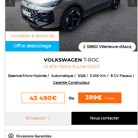
Livraison à domicile
Offre destockage
59650 Villeneuve-d'Ascq
VOLKSWAGEN
T-ROC
1.5 eTSI 150ch R-Line DSG7
Essence/Micro-Hybride
Automatique
2026
5 000 Km
8 CV Fiscaux
Garantie Constructeur
399€
43 490€
Ou
/ mois
En savoir
Nous contacter