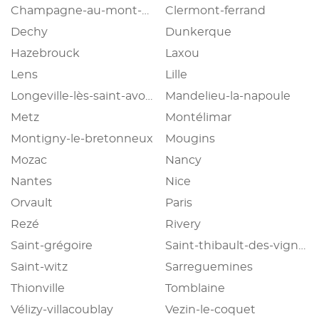
Champagne-au-mont-d'or
Clermont-ferrand
Dechy
Dunkerque
Hazebrouck
Laxou
Lens
Lille
Longeville-lès-saint-avold
Mandelieu-la-napoule
Metz
Montélimar
Montigny-le-bretonneux
Mougins
Mozac
Nancy
Nantes
Nice
Orvault
Paris
Rezé
Rivery
Saint-grégoire
Saint-thibault-des-vignes
Saint-witz
Sarreguemines
Thionville
Tomblaine
Vélizy-villacoublay
Vezin-le-coquet