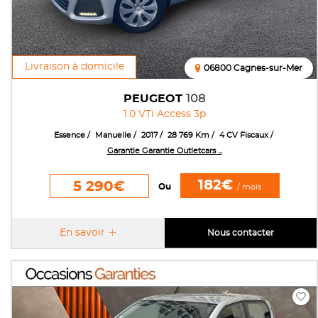
Livraison à domicile
06800 Cagnes-sur-Mer
PEUGEOT
108
1.0 VTi Access 3p
Essence
Manuelle
2017
28 769 Km
4 CV Fiscaux
Garantie Garantie Outletcars ...
182€
5 290€
Ou
/ mois
En savoir
Nous contacter