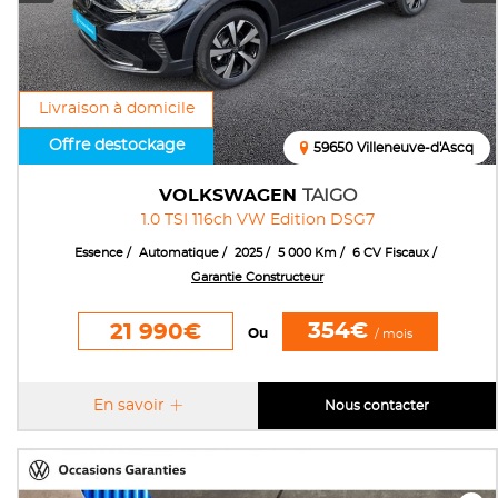
Livraison à domicile
Offre destockage
59650 Villeneuve-d'Ascq
VOLKSWAGEN
TAIGO
1.0 TSI 116ch VW Edition DSG7
Essence
Automatique
2025
5 000 Km
6 CV Fiscaux
Garantie Constructeur
354€
21 990€
Ou
/ mois
En savoir
Nous contacter