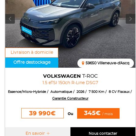
Livraison à domicile
Offre destockage
59650 Villeneuve-d'Ascq
VOLKSWAGEN
T-ROC
1.5 eTSI 150ch R-Line DSG7
Essence/Micro-Hybride
Automatique
2026
7 500 Km
8 CV Fiscaux
Garantie Constructeur
345€
39 990€
Ou
/ mois
En savoir
Nous contacter