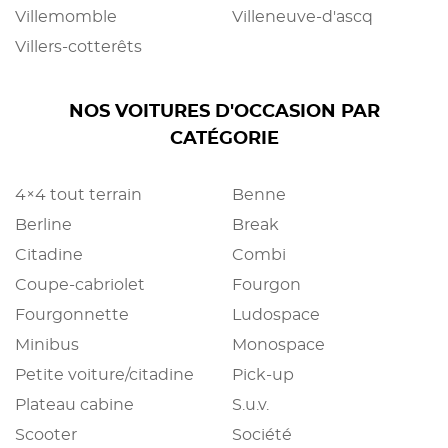
Villemomble
Villeneuve-d'ascq
Villers-cotterêts
NOS VOITURES D'OCCASION PAR
CATÉGORIE
4×4 tout terrain
Benne
Berline
Break
Citadine
Combi
Coupe-cabriolet
Fourgon
Fourgonnette
Ludospace
Minibus
Monospace
Petite voiture/citadine
Pick-up
Plateau cabine
S.u.v.
Scooter
Société