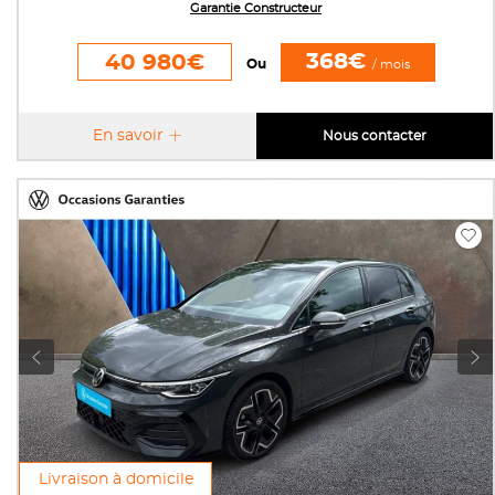
Garantie Constructeur
368€
40 980€
Ou
/ mois
En savoir
Nous contacter
Livraison à domicile