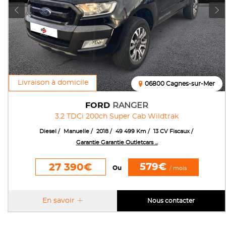
Livraison à domicile
06800 Cagnes-sur-Mer
FORD
RANGER
3.2 TDCi 200ch Super Cab Wildtrak
Diesel
Manuelle
2018
49 499 Km
13 CV Fiscaux
Garantie Garantie Outletcars ...
579€
27 390€
Ou
/ mois
En savoir
Nous contacter