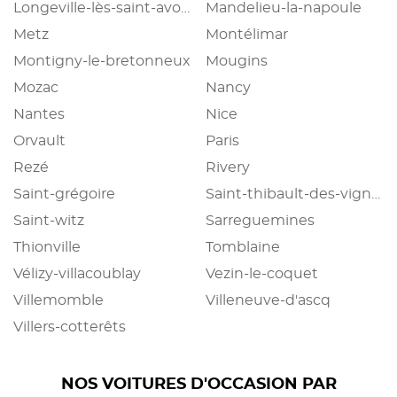
Longeville-lès-saint-avold
Mandelieu-la-napoule
Metz
Montélimar
Montigny-le-bretonneux
Mougins
Mozac
Nancy
Nantes
Nice
Orvault
Paris
Rezé
Rivery
Saint-grégoire
Saint-thibault-des-vignes
Saint-witz
Sarreguemines
Thionville
Tomblaine
Vélizy-villacoublay
Vezin-le-coquet
Villemomble
Villeneuve-d'ascq
Villers-cotterêts
NOS VOITURES D'OCCASION PAR