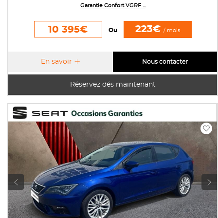
Garantie Confort VGRF ...
223€
10 395€
Ou
/ mois
En savoir
Nous contacter
Réservez dés maintenant