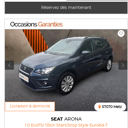
Réservez dés maintenant
Livraison à domicile
57070 Metz
SEAT
ARONA
1.0 EcoTSI 115ch Start/Stop Style Euro6d-T