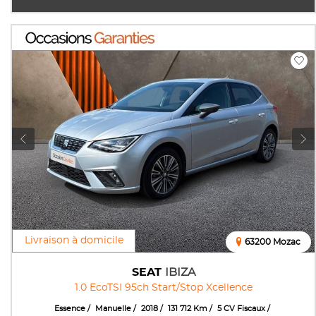
Livraison à domicile
63200 Mozac
SEAT
IBIZA
1.0 EcoTSI 95ch Start/Stop Xcellence
Essence
Manuelle
2018
131 712 Km
5 CV Fiscaux