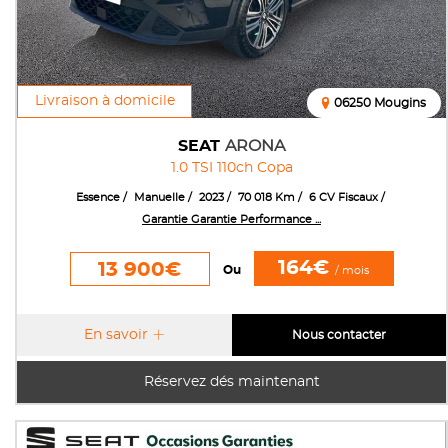
Livraison à domicile
06250 Mougins
SEAT
ARONA
1.0 TSI 110ch Copa
Essence
Manuelle
2023
70 018 Km
6 CV Fiscaux
Garantie Garantie Performance ...
164€
13 900€
Ou
/ mois
En savoir
Nous contacter
Réservez dés maintenant