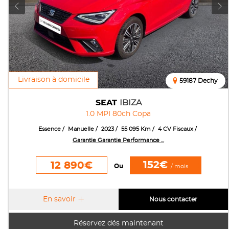
Livraison à domicile
59187 Dechy
SEAT
IBIZA
1.0 MPI 80ch Copa
Essence
Manuelle
2023
55 095 Km
4 CV Fiscaux
Garantie Garantie Performance ...
152€
12 890€
Ou
/ mois
En savoir
Nous contacter
Réservez dés maintenant