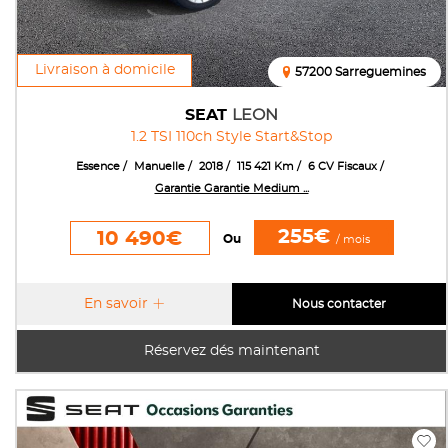
Livraison à domicile
57200 Sarreguemines
SEAT
LEON
1.2 TSI 110ch Style Start&Stop
Essence
Manuelle
2018
115 421 Km
6 CV Fiscaux
Garantie Garantie Medium ...
255€
10 490€
Ou
/ mois
En savoir
Nous contacter
Réservez dés maintenant