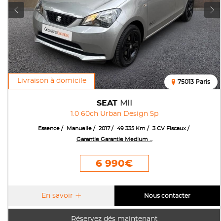
Livraison à domicile
75013 Paris
SEAT
MII
1.0 60ch Urban Design 5p
Essence
Manuelle
2017
49 335 Km
3 CV Fiscaux
Garantie Garantie Medium ...
6 990€
En savoir
Nous contacter
Réservez dés maintenant