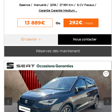
Essence
Manuelle
2018
27 991 Km
6 CV Fiscaux
Garantie Garantie Medium ...
292€
13 889€
Ou
/ mois
En savoir
Nous contacter
Réservez dés maintenant