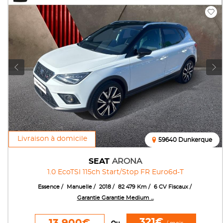
Livraison à domicile
59640 Dunkerque
SEAT
ARONA
1.0 EcoTSI 115ch Start/Stop FR Euro6d-T
Essence
Manuelle
2018
82 479 Km
6 CV Fiscaux
Garantie Garantie Medium ...
321€
13 900€