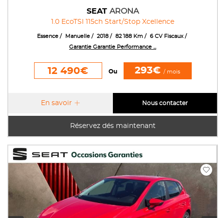
SEAT
ARONA
1.0 EcoTSI 115ch Start/Stop Xcellence
Essence
Manuelle
2018
82 188 Km
6 CV Fiscaux
Garantie Garantie Performance ...
293€
12 490€
Ou
/ mois
En savoir
Nous contacter
Réservez dés maintenant