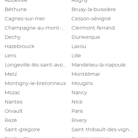
Abbeville
Augny
Béthune
Bruay-la-buissière
Cagnes-sur-mer
Cesson-sévigné
Champagne-au-mont-d'or
Clermont-ferrand
Dechy
Dunkerque
Hazebrouck
Laxou
Lens
Lille
Longeville-lès-saint-avold
Mandelieu-la-napoule
Metz
Montélimar
Montigny-le-bretonneux
Mougins
Mozac
Nancy
Nantes
Nice
Orvault
Paris
Rezé
Rivery
Saint-grégoire
Saint-thibault-des-vignes