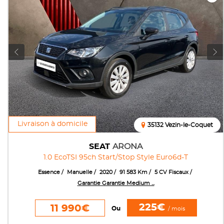
Livraison à domicile
35132 Vezin-le-Coquet
SEAT
ARONA
1.0 EcoTSI 95ch Start/Stop Style Euro6d-T
Essence
Manuelle
2020
91 583 Km
5 CV Fiscaux
Garantie Garantie Medium ...
225€
11 990€
Ou
/ mois