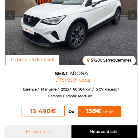
Livraison à domicile
57200 Sarreguemines
SEAT
ARONA
1.0 TSI 95ch Copa
Essence
Manuelle
2023
68 584 Km
5 CV Fiscaux
Garantie Garantie Medium ...
158€
13 490€
Ou
/ mois
En savoir
Nous contacter