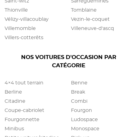
Saint-witz
Sarreguemines
Thionville
Tomblaine
Vélizy-villacoublay
Vezin-le-coquet
Villemomble
Villeneuve-d'ascq
Villers-cotterêts
NOS VOITURES D'OCCASION PAR
CATÉGORIE
4×4 tout terrain
Benne
Berline
Break
Citadine
Combi
Coupe-cabriolet
Fourgon
Fourgonnette
Ludospace
Minibus
Monospace