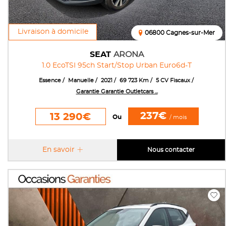
Livraison à domicile
06800 Cagnes-sur-Mer
SEAT
ARONA
1.0 EcoTSI 95ch Start/Stop Urban Euro6d-T
Essence
Manuelle
2021
69 723 Km
5 CV Fiscaux
Garantie Garantie Outletcars ...
237€
13 290€
Ou
/ mois
En savoir
Nous contacter