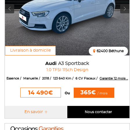
Livraison à domicile
62400 Béthune
Audi
A3 Sportback
1.0 TFSI 115ch Design
Essence
Manuelle
2018
123 640 Km
6 CV Fiscaux
Garantie 12 mois ...
365€
14 490€
Ou
/ mois
En savoir
Nous contacter