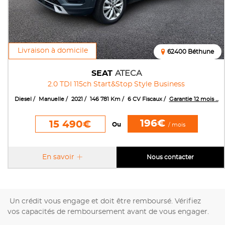
Livraison à domicile
62400 Béthune
SEAT
ATECA
2.0 TDI 115ch Start&Stop Style Business
Diesel
Manuelle
2021
146 781 Km
6 CV Fiscaux
Garantie 12 mois ...
196€
15 490€
Ou
/ mois
En savoir
Nous contacter
Un crédit vous engage et doit être remboursé. Vérifiez
vos capacités de remboursement avant de vous engager.