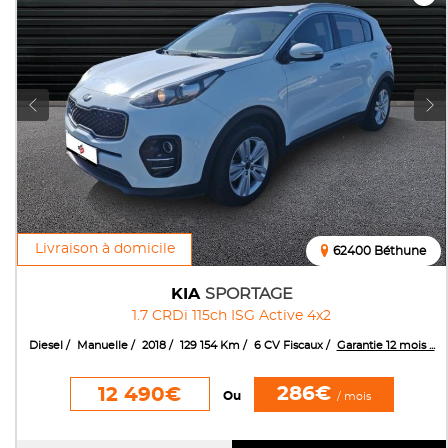
Livraison à domicile
62400 Béthune
KIA
SPORTAGE
1.7 CRDi 115ch ISG Active 4x2
Diesel
Manuelle
2018
129 154 Km
6 CV Fiscaux
Garantie 12 mois ...
286€
12 490€
Ou
/ mois