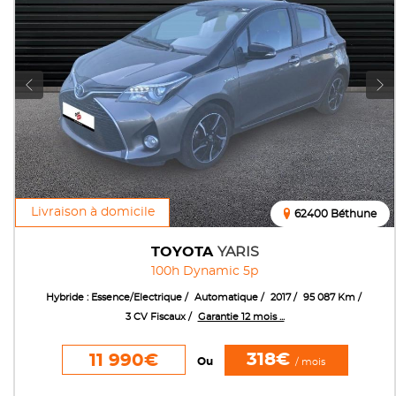
Livraison à domicile
62400 Béthune
TOYOTA
YARIS
100h Dynamic 5p
Hybride : Essence/Electrique
Automatique
2017
95 087 Km
3 CV Fiscaux
Garantie 12 mois ...
318€
11 990€
Ou
/ mois