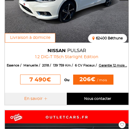
Livraison à domicile
62400 Béthune
NISSAN
PULSAR
1.2 DIG-T 115ch Starlight Edition
Essence
Manuelle
2018
139 759 Km
6 CV Fiscaux
Garantie 12 mois ...
206€
7 490€
Ou
/ mois
En savoir
Nous contacter