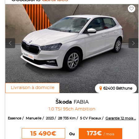
Livraison à domicile
62400 Béthune
Škoda
FABIA
1.0 TSI 95ch Ambition
Essence
Manuelle
2023
28 735 Km
5 CV Fiscaux
Garantie 12 mois ...
173€
15 490€
Ou
/ mois