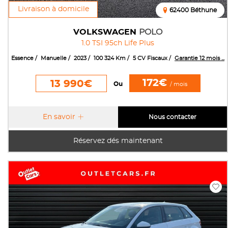
Livraison à domicile
62400 Béthune
VOLKSWAGEN
POLO
1.0 TSI 95ch Life Plus
Essence
Manuelle
2023
100 324 Km
5 CV Fiscaux
Garantie 12 mois ...
172€
13 990€
Ou
/ mois
En savoir
Nous contacter
Réservez dés maintenant