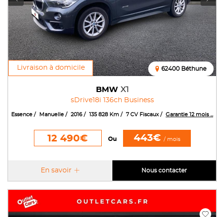
Livraison à domicile
62400 Béthune
BMW
X1
sDrive18i 136ch Business
Essence
Manuelle
2016
135 828 Km
7 CV Fiscaux
Garantie 12 mois ...
443€
12 490€
Ou
/ mois
En savoir
Nous contacter