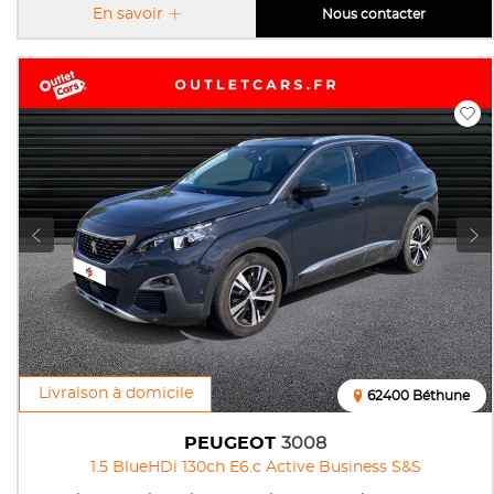
En savoir
Nous contacter
Livraison à domicile
62400 Béthune
PEUGEOT
3008
1.5 BlueHDi 130ch E6.c Active Business S&S