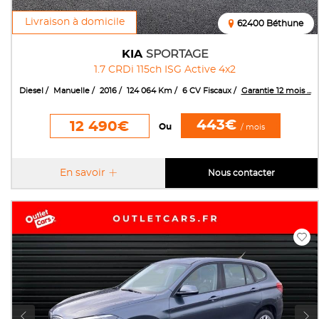
Livraison à domicile
62400 Béthune
KIA
SPORTAGE
1.7 CRDi 115ch ISG Active 4x2
Diesel
Manuelle
2016
124 064 Km
6 CV Fiscaux
Garantie 12 mois ...
443€
12 490€
Ou
/ mois
En savoir
Nous contacter