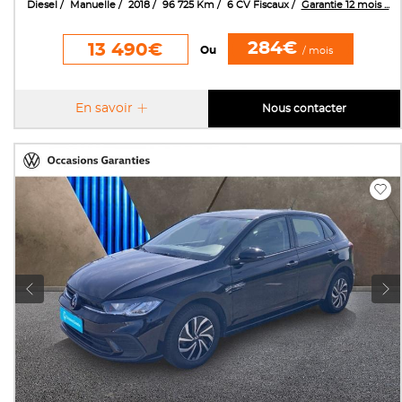
Diesel
Manuelle
2018
96 725 Km
6 CV Fiscaux
Garantie 12 mois ...
284€
13 490€
Ou
/ mois
En savoir
Nous contacter