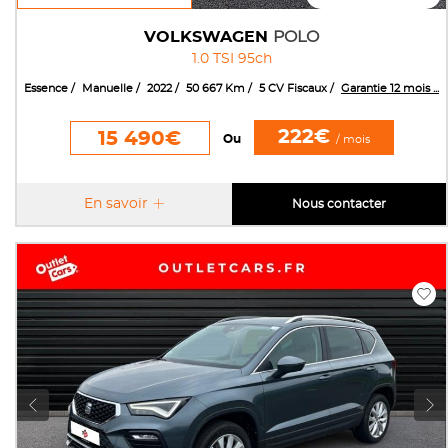
VOLKSWAGEN
POLO
1.0 TSI 95ch
Essence
Manuelle
2022
50 667 Km
5 CV Fiscaux
Garantie 12 mois ...
222€
15 490€
Ou
/ mois
En savoir
Nous contacter