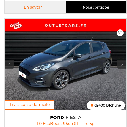
En savoir
Nous contacter
Livraison à domicile
62400 Béthune
FORD
FIESTA
1.0 EcoBoost 95ch ST-Line 5p