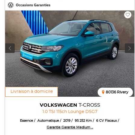
Livraison à domicile
80136 Rivery
VOLKSWAGEN
T-CROSS
1.0 TSI 115ch Lounge DSG7
Essence
Automatique
2019
95 252 Km
6 CV Fiscaux
Garantie Garantie Medium ...