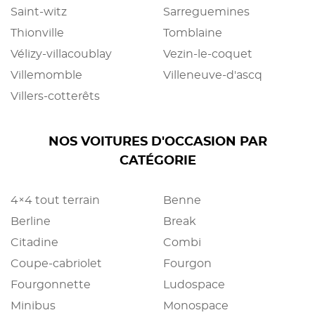
Saint-witz
Sarreguemines
Thionville
Tomblaine
Vélizy-villacoublay
Vezin-le-coquet
Villemomble
Villeneuve-d'ascq
Villers-cotterêts
NOS VOITURES D'OCCASION PAR
CATÉGORIE
4×4 tout terrain
Benne
Berline
Break
Citadine
Combi
Coupe-cabriolet
Fourgon
Fourgonnette
Ludospace
Minibus
Monospace