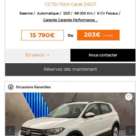
1.0 TSI 110ch Carat DSG7
Essence
Automatique
2021
98 000 Km
6 CV Fiscaux
Garantie Garantie Performance ...
203€
15 790€
Ou
/ mois
En savoir
Nous contacter
Réservez dés maintenant