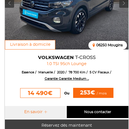
Livraison à domicile
06250 Mougins
VOLKSWAGEN
T-CROSS
1.0 TSI 95ch Lounge
Essence
Manuelle
2020
78 700 Km
5 CV Fiscaux
Garantie Garantie Medium ...
253€
14 490€
Ou
/ mois
En savoir
Nous contacter
Réservez dés maintenant