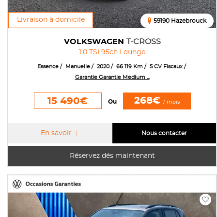
Livraison à domicile
59190 Hazebrouck
VOLKSWAGEN
T-CROSS
1.0 TSI 95ch Lounge
Essence
Manuelle
2020
66 119 Km
5 CV Fiscaux
Garantie Garantie Medium ...
268€
15 490€
Ou
/ mois
En savoir
Nous contacter
Réservez dés maintenant