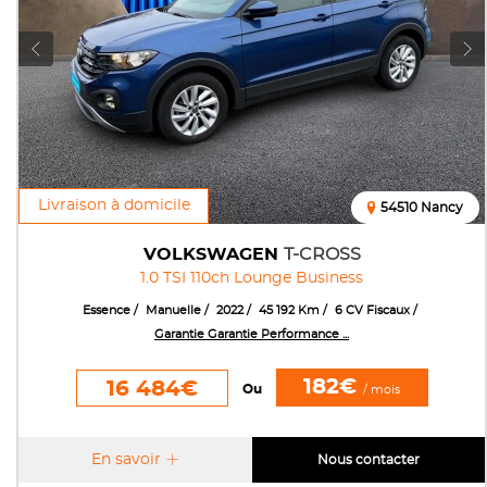
Livraison à domicile
54510 Nancy
VOLKSWAGEN
T-CROSS
1.0 TSI 110ch Lounge Business
Essence
Manuelle
2022
45 192 Km
6 CV Fiscaux
Garantie Garantie Performance ...
182€
16 484€
Ou
/ mois
En savoir
Nous contacter