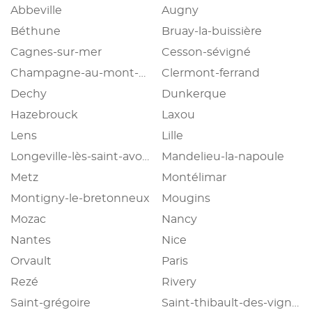
Abbeville
Augny
Béthune
Bruay-la-buissière
Cagnes-sur-mer
Cesson-sévigné
Champagne-au-mont-d'or
Clermont-ferrand
Dechy
Dunkerque
Hazebrouck
Laxou
Lens
Lille
Longeville-lès-saint-avold
Mandelieu-la-napoule
Metz
Montélimar
Montigny-le-bretonneux
Mougins
Mozac
Nancy
Nantes
Nice
Orvault
Paris
Rezé
Rivery
Saint-grégoire
Saint-thibault-des-vignes