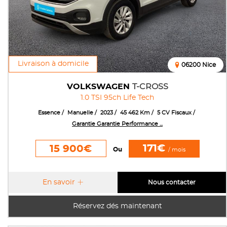
Livraison à domicile
06200 Nice
VOLKSWAGEN
T-CROSS
1.0 TSI 95ch Life Tech
Essence
Manuelle
2023
45 462 Km
5 CV Fiscaux
Garantie Garantie Performance ...
171€
15 900€
Ou
/ mois
En savoir
Nous contacter
Réservez dés maintenant