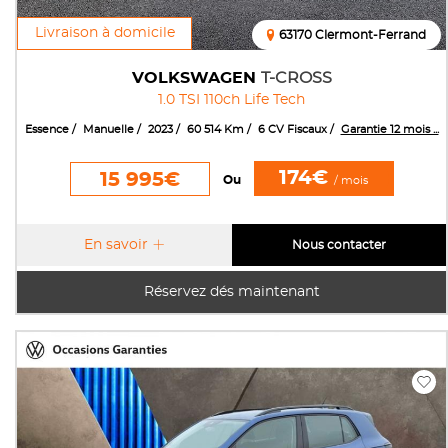
Livraison à domicile
63170 Clermont-Ferrand
VOLKSWAGEN
T-CROSS
1.0 TSI 110ch Life Tech
Essence
Manuelle
2023
60 514 Km
6 CV Fiscaux
Garantie 12 mois ...
174€
15 995€
Ou
/ mois
En savoir
Nous contacter
Réservez dés maintenant