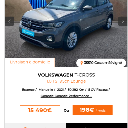
Livraison à domicile
35510 Cesson-Sévigné
VOLKSWAGEN
T-CROSS
1.0 TSI 95ch Lounge
Essence
Manuelle
2021
50 292 Km
5 CV Fiscaux
Garantie Garantie Performance ...
198€
15 490€
Ou
/ mois