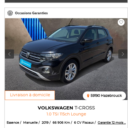
Livraison à domicile
59190 Hazebrouck
VOLKSWAGEN
T-CROSS
1.0 TSI 115ch Lounge
Essence
Manuelle
2019
66 906 Km
6 CV Fiscaux
Garantie 12 mois ...