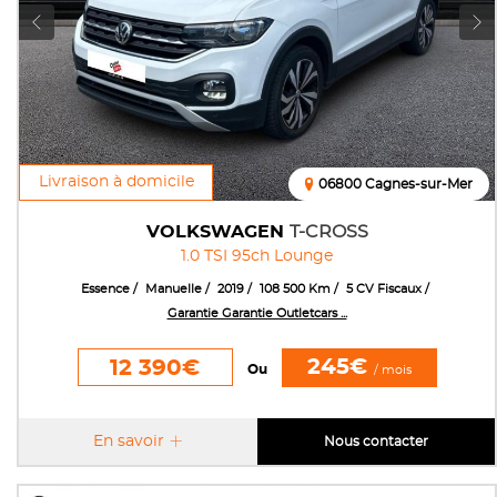
Livraison à domicile
06800 Cagnes-sur-Mer
VOLKSWAGEN
T-CROSS
1.0 TSI 95ch Lounge
Essence
Manuelle
2019
108 500 Km
5 CV Fiscaux
Garantie Garantie Outletcars ...
245€
12 390€
Ou
/ mois
En savoir
Nous contacter