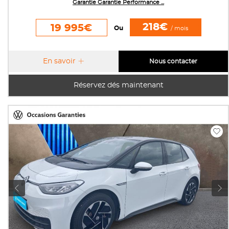
Garantie Garantie Performance ...
218€
19 995€
Ou
/ mois
En savoir
Nous contacter
Réservez dés maintenant