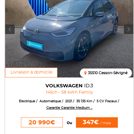
Livraison à domicile
35510 Cesson-Sévigné
VOLKSWAGEN
ID.3
145ch - 58 kWh Family
Electrique
Automatique
2021
35 135 Km
5 CV Fiscaux
Garantie Garantie Medium ...
347€
20 990€
Ou
/ mois