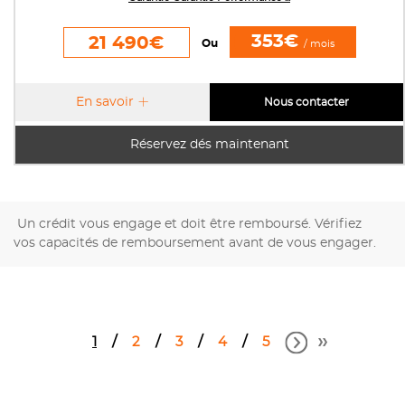
353€
21 490€
Ou
/ mois
En savoir
Nous contacter
Réservez dés maintenant
Un crédit vous engage et doit être remboursé. Vérifiez
vos capacités de remboursement avant de vous engager.
1
2
3
4
5