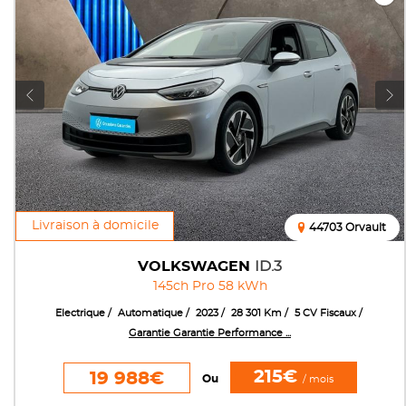
Livraison à domicile
44703 Orvault
VOLKSWAGEN
ID.3
145ch Pro 58 kWh
Electrique
Automatique
2023
28 301 Km
5 CV Fiscaux
Garantie Garantie Performance ...
215€
19 988€
Ou
/ mois