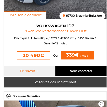
Livraison à domicile
62700 Bruay-la-Buissière
VOLKSWAGEN
ID.3
204ch Pro Performance 58 kWh First
Electrique
Automatique
2022
47 680 Km
5 CV Fiscaux
Garantie 12 mois ...
339€
20 490€
Ou
/ mois
En savoir
Nous contacter
Réservez dés maintenant