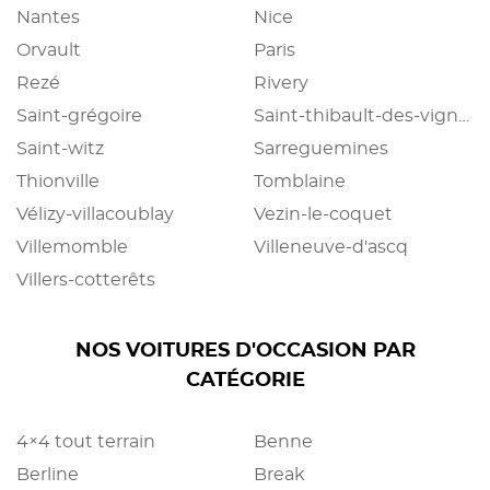
Nantes
Nice
Orvault
Paris
Rezé
Rivery
Saint-grégoire
Saint-thibault-des-vignes
Saint-witz
Sarreguemines
Thionville
Tomblaine
Vélizy-villacoublay
Vezin-le-coquet
Villemomble
Villeneuve-d'ascq
Villers-cotterêts
NOS VOITURES D'OCCASION PAR
CATÉGORIE
4×4 tout terrain
Benne
Berline
Break