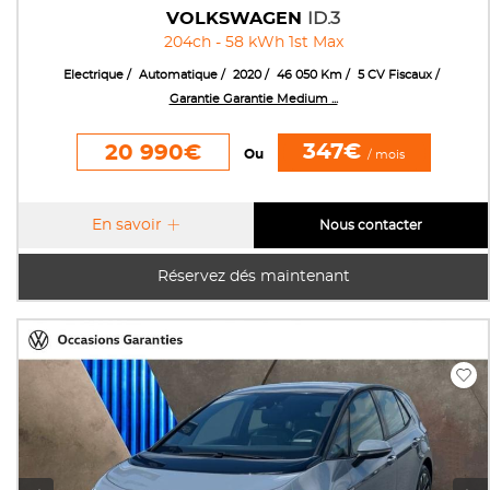
VOLKSWAGEN
ID.3
204ch - 58 kWh 1st Max
Electrique
Automatique
2020
46 050 Km
5 CV Fiscaux
Garantie Garantie Medium ...
347€
20 990€
Ou
/ mois
En savoir
Nous contacter
Réservez dés maintenant