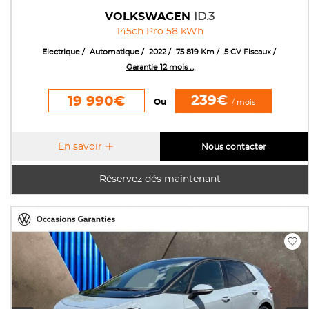
VOLKSWAGEN
ID.3
145ch Pro 58 kWh
Electrique
Automatique
2022
75 819 Km
5 CV Fiscaux
Garantie 12 mois ...
239€
19 990€
Ou
/ mois
En savoir
Nous contacter
Réservez dés maintenant