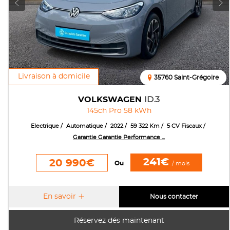
Livraison à domicile
35760 Saint-Grégoire
VOLKSWAGEN
ID.3
145ch Pro 58 kWh
Electrique
Automatique
2022
59 322 Km
5 CV Fiscaux
Garantie Garantie Performance ...
241€
20 990€
Ou
/ mois
En savoir
Nous contacter
Réservez dés maintenant