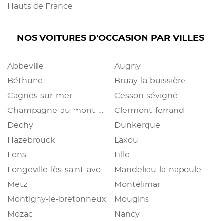
Hauts de France
NOS VOITURES D'OCCASION PAR VILLES
Abbeville
Augny
Béthune
Bruay-la-buissière
Cagnes-sur-mer
Cesson-sévigné
Champagne-au-mont-d'or
Clermont-ferrand
Dechy
Dunkerque
Hazebrouck
Laxou
Lens
Lille
Longeville-lès-saint-avold
Mandelieu-la-napoule
Metz
Montélimar
Montigny-le-bretonneux
Mougins
Mozac
Nancy