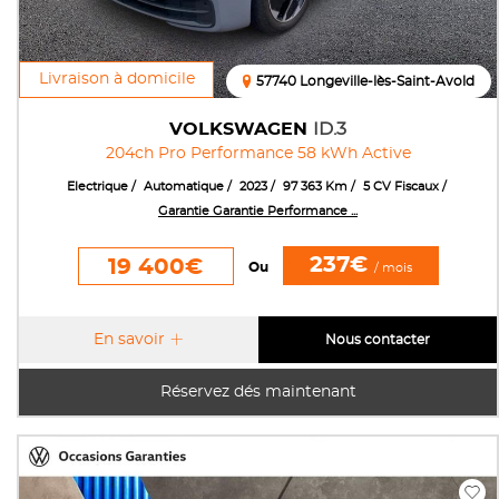
Livraison à domicile
57740 Longeville-lès-Saint-Avold
VOLKSWAGEN
ID.3
204ch Pro Performance 58 kWh Active
Electrique
Automatique
2023
97 363 Km
5 CV Fiscaux
Garantie Garantie Performance ...
237€
19 400€
Ou
/ mois
En savoir
Nous contacter
Réservez dés maintenant