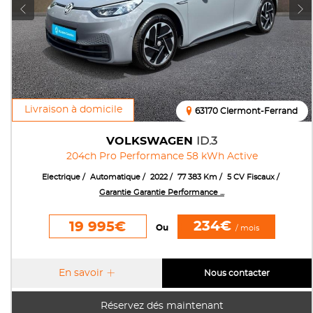
Livraison à domicile
63170 Clermont-Ferrand
VOLKSWAGEN
ID.3
204ch Pro Performance 58 kWh Active
Electrique
Automatique
2022
77 383 Km
5 CV Fiscaux
Garantie Garantie Performance ...
234€
19 995€
Ou
/ mois
En savoir
Nous contacter
Réservez dés maintenant