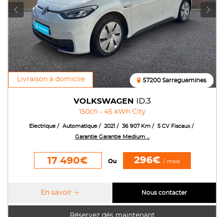
Livraison à domicile
57200 Sarreguemines
VOLKSWAGEN
ID.3
150ch - 45 kWh City
Electrique
Automatique
2021
36 907 Km
5 CV Fiscaux
Garantie Garantie Medium ...
296€
17 490€
Ou
/ mois
En savoir
Nous contacter
Réservez dés maintenant