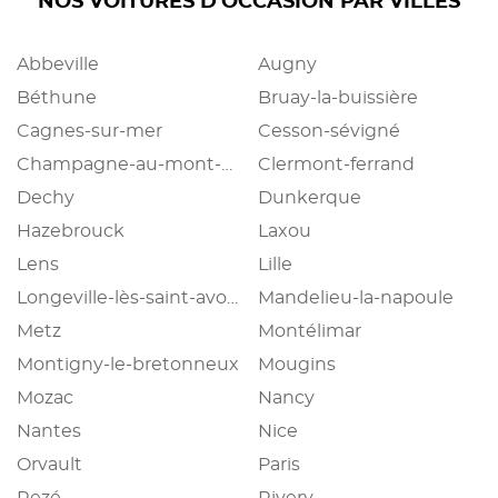
NOS VOITURES D'OCCASION PAR VILLES
Abbeville
Augny
Béthune
Bruay-la-buissière
Cagnes-sur-mer
Cesson-sévigné
Champagne-au-mont-d'or
Clermont-ferrand
Dechy
Dunkerque
Hazebrouck
Laxou
Lens
Lille
Longeville-lès-saint-avold
Mandelieu-la-napoule
Metz
Montélimar
Montigny-le-bretonneux
Mougins
Mozac
Nancy
Nantes
Nice
Orvault
Paris