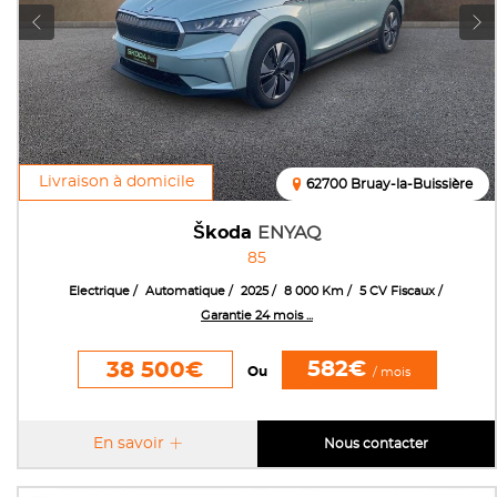
Livraison à domicile
62700 Bruay-la-Buissière
Škoda
ENYAQ
85
Electrique
Automatique
2025
8 000 Km
5 CV Fiscaux
Garantie 24 mois ...
582€
38 500€
Ou
/ mois
En savoir
Nous contacter