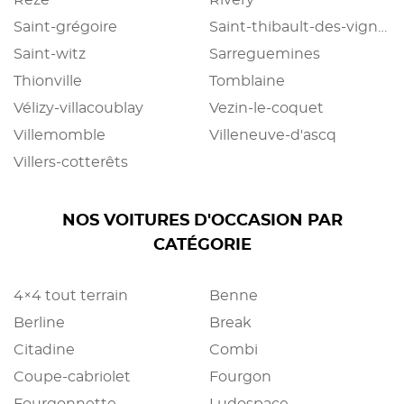
Rezé
Rivery
Saint-grégoire
Saint-thibault-des-vignes
Saint-witz
Sarreguemines
Thionville
Tomblaine
Vélizy-villacoublay
Vezin-le-coquet
Villemomble
Villeneuve-d'ascq
Villers-cotterêts
NOS VOITURES D'OCCASION PAR
CATÉGORIE
4×4 tout terrain
Benne
Berline
Break
Citadine
Combi
Coupe-cabriolet
Fourgon