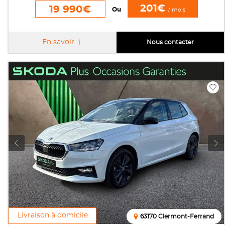
201€
19 990€
Ou
/ mois
En savoir
Nous contacter
Livraison à domicile
63170 Clermont-Ferrand