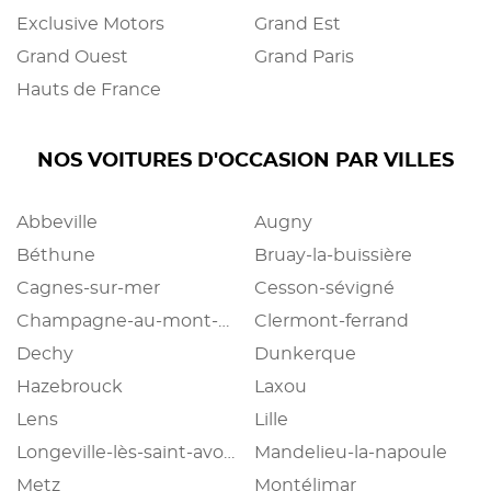
Exclusive Motors
Grand Est
Grand Ouest
Grand Paris
Hauts de France
NOS VOITURES D'OCCASION PAR VILLES
Abbeville
Augny
Béthune
Bruay-la-buissière
Cagnes-sur-mer
Cesson-sévigné
Champagne-au-mont-d'or
Clermont-ferrand
Dechy
Dunkerque
Hazebrouck
Laxou
Lens
Lille
Longeville-lès-saint-avold
Mandelieu-la-napoule
Metz
Montélimar