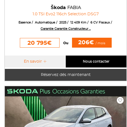
Škoda
FABIA
1.0 TSI Evo2 116ch Selection DSG7
Essence
Automatique
2025
12 409 Km
6 CV Fiscaux
Garantie Garantie Constructeur ...
206€
20 795€
Ou
/ mois
En savoir
Nous contacter
Réservez dés maintenant