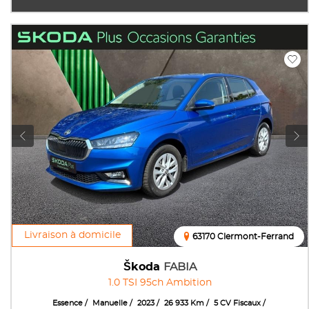
Livraison à domicile
63170 Clermont-Ferrand
Škoda
FABIA
1.0 TSI 95ch Ambition
Essence
Manuelle
2023
26 933 Km
5 CV Fiscaux