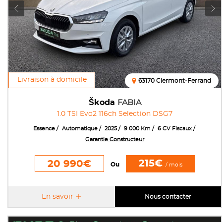
Livraison à domicile
63170 Clermont-Ferrand
Škoda
FABIA
1.0 TSI Evo2 116ch Selection DSG7
Essence
Automatique
2025
9 000 Km
6 CV Fiscaux
Garantie Constructeur
215€
20 990€
Ou
/ mois
En savoir
Nous contacter