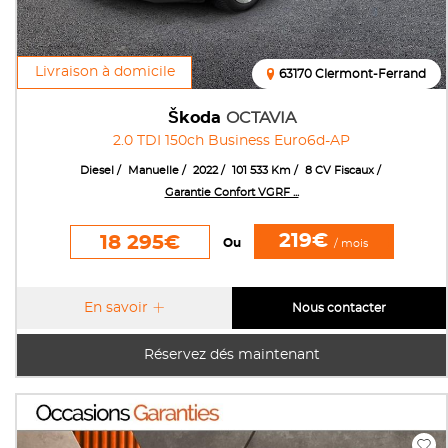
Livraison à domicile
63170 Clermont-Ferrand
Škoda
OCTAVIA
2.0 TDI 150ch Business Euro6d-AP
Diesel
Manuelle
2022
101 533 Km
8 CV Fiscaux
Garantie Confort VGRF ...
219€
18 295€
Ou
/ mois
En savoir
Nous contacter
Réservez dés maintenant