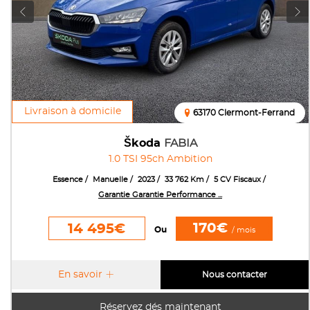
Livraison à domicile
63170 Clermont-Ferrand
Škoda
FABIA
1.0 TSI 95ch Ambition
Essence
Manuelle
2023
33 762 Km
5 CV Fiscaux
Garantie Garantie Performance ...
170€
14 495€
Ou
/ mois
En savoir
Nous contacter
Réservez dés maintenant