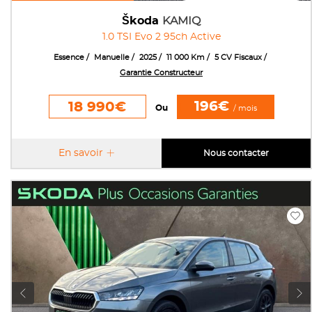
Škoda
KAMIQ
1.0 TSI Evo 2 95ch Active
Essence
Manuelle
2025
11 000 Km
5 CV Fiscaux
Garantie Constructeur
196€
18 990€
Ou
/ mois
En savoir
Nous contacter