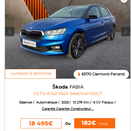
Livraison à domicile
63170 Clermont-Ferrand
Škoda
FABIA
1.0 TSI Evo2 116ch Selection DSG7
Essence
Automatique
2025
10 279 Km
6 CV Fiscaux
Garantie Garantie Constructeur ...
182€
18 495€
Ou
/ mois