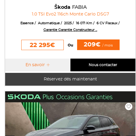
Škoda
FABIA
1.0 TSI Evo2 116ch Monte Carlo DSG7
Essence
Automatique
2025
16 071 Km
6 CV Fiscaux
Garantie Garantie Constructeur ...
209€
22 295€
Ou
/ mois
En savoir
Nous contacter
Réservez dés maintenant