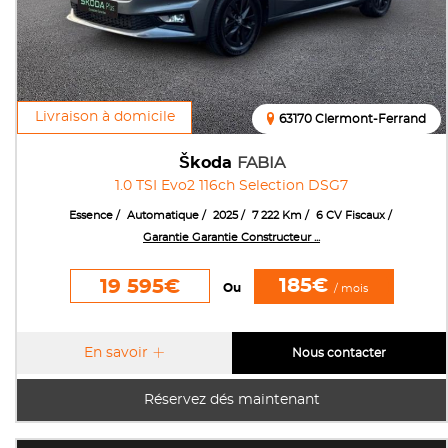
Livraison à domicile
63170 Clermont-Ferrand
Škoda
FABIA
1.0 TSI Evo2 116ch Selection DSG7
Essence
Automatique
2025
7 222 Km
6 CV Fiscaux
Garantie Garantie Constructeur ...
185€
19 595€
Ou
/ mois
En savoir
Nous contacter
Réservez dés maintenant