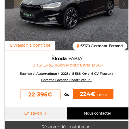
Livraison à domicile
63170 Clermont-Ferrand
Škoda
FABIA
1.0 TSI Evo2 116ch Monte Carlo DSG7
Essence
Automatique
2025
5 566 Km
6 CV Fiscaux
Garantie Garantie Constructeur ...
224€
22 395€
Ou
/ mois
En savoir
Nous contacter
Réservez dés maintenant