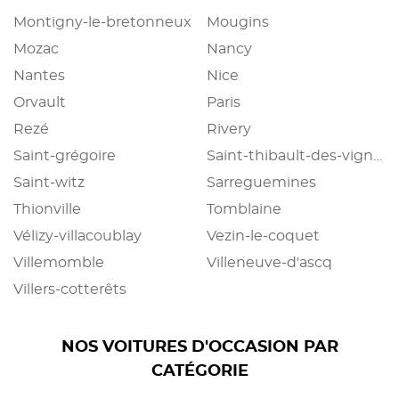
Montigny-le-bretonneux
Mougins
Mozac
Nancy
Nantes
Nice
Orvault
Paris
Rezé
Rivery
Saint-grégoire
Saint-thibault-des-vignes
Saint-witz
Sarreguemines
Thionville
Tomblaine
Vélizy-villacoublay
Vezin-le-coquet
Villemomble
Villeneuve-d'ascq
Villers-cotterêts
NOS VOITURES D'OCCASION PAR
CATÉGORIE