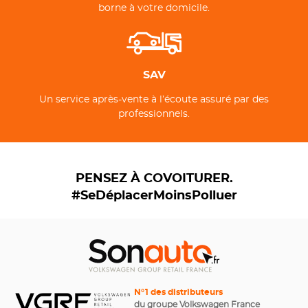
borne à votre domicile.
SAV
Un service après-vente à l’écoute assuré par des
professionnels.
PENSEZ À COVOITURER.
#SeDéplacerMoinsPolluer
N°1 des distributeurs
du groupe Volkswagen France