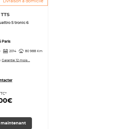
Livraison à domicile
i
TTS
attro S tronic 6
6 Paris
e
2014
80 988 Km
Garantie 12 mois ...
ntacter
TTC*
900€
 maintenant