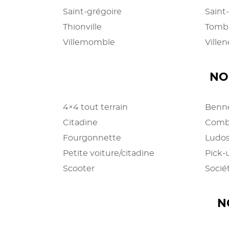
Saint-grégoire
Saint
Thionville
Tombl
Villemomble
Ville
NO
4×4 tout terrain
Benn
Citadine
Comb
Fourgonnette
Ludo
Petite voiture/citadine
Pick-
Scooter
Socié
N