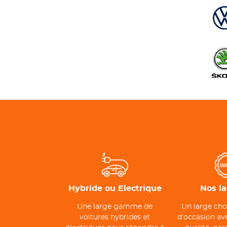
Hybride ou Electrique
Nos l
Une large gamme de
Un large cho
voitures hybrides et
d’occasion ave