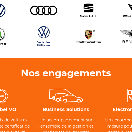
Nos engagements
abel VO
Business Solutions
Electro
ix de voitures
Un accompagnement sur
Un accompa
c certificat de
l’ensemble de la gestion et
mesure pour 