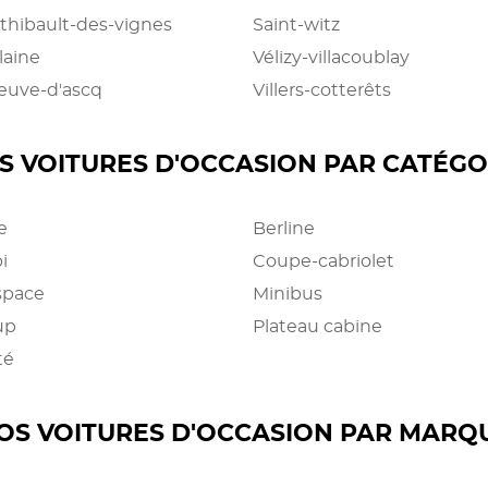
-thibault-des-vignes
Saint-witz
aine
Vélizy-villacoublay
neuve-d'ascq
Villers-cotterêts
S VOITURES D'OCCASION PAR CATÉGO
e
Berline
i
Coupe-cabriolet
space
Minibus
up
Plateau cabine
té
OS VOITURES D'OCCASION PAR MARQ