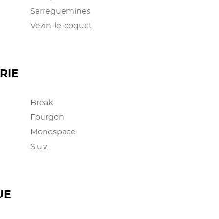
Sarreguemines
Vezin-le-coquet
RIE
Break
Fourgon
Monospace
S.u.v.
UE