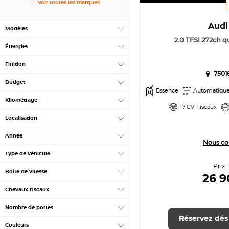
Voir toutes les marques
Aud
Modèles
2.0 TFSI 272ch qu
Énergies
Finition
7501
Budget
Essence
Automatiqu
Kilométrage
17 CV Fiscaux
Localisation
Année
Nous co
Type de véhicule
Prix 
Boîte de vitesse
26 
Chevaux fiscaux
Nombre de portes
Réservez dés
Couleurs