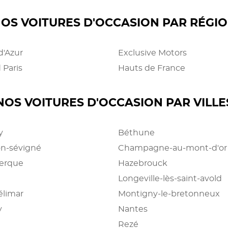
OS VOITURES D'OCCASION PAR RÉGI
d'Azur
Exclusive Motors
 Paris
Hauts de France
NOS VOITURES D'OCCASION PAR VILLE
y
Béthune
n-sévigné
Champagne-au-mont-d'or
erque
Hazebrouck
Longeville-lès-saint-avold
limar
Montigny-le-bretonneux
y
Nantes
Rezé