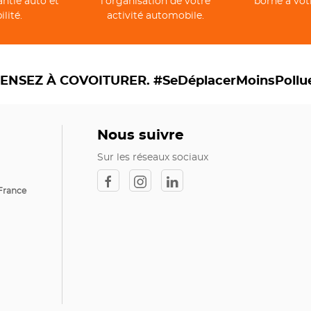
antie auto et
l’organisation de votre
borne à vot
lité.
activité automobile.
ENSEZ À COVOITURER. #SeDéplacerMoinsPollu
Nous suivre
Sur les réseaux sociaux
France