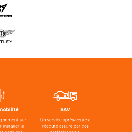
mobilité
SAV
gnement sur
Un service après-vente à
installer la
l’écoute assuré par des