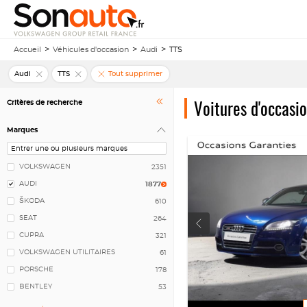
Accueil
Véhicules d'occasion
Audi
TTS
Audi
TTS
Tout supprimer
Voitures d'occasi
Critères de recherche
Marques
VOLKSWAGEN
2351
AUDI
1877
ŠKODA
610
SEAT
264
CUPRA
321
VOLKSWAGEN UTILITAIRES
61
PORSCHE
178
BENTLEY
53