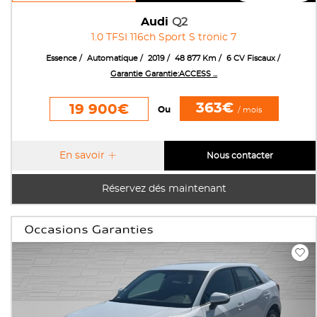
Audi
Q2
1.0 TFSI 116ch Sport S tronic 7
Essence
Automatique
2019
48 877 Km
6 CV Fiscaux
Garantie Garantie:ACCESS ...
363€
19 900€
Ou
/ mois
En savoir
Nous contacter
Réservez dés maintenant