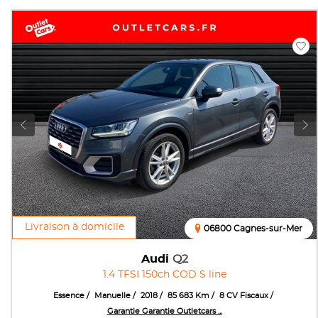
Livraison à domicile
06800 Cagnes-sur-Mer
Audi
Q2
1.4 TFSI 150ch COD S line
Essence
Manuelle
2018
85 683 Km
8 CV Fiscaux
Garantie Garantie Outletcars ...