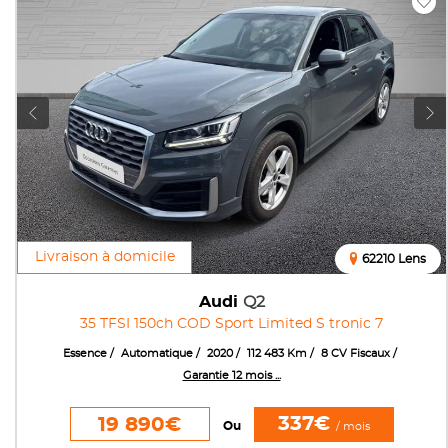
Livraison à domicile
62210 Lens
Audi
Q2
35 TFSI 150ch COD Sport Limited S tronic 7
Essence
Automatique
2020
112 483 Km
8 CV Fiscaux
Garantie 12 mois ...
337€
19 890€
Ou
/ mois