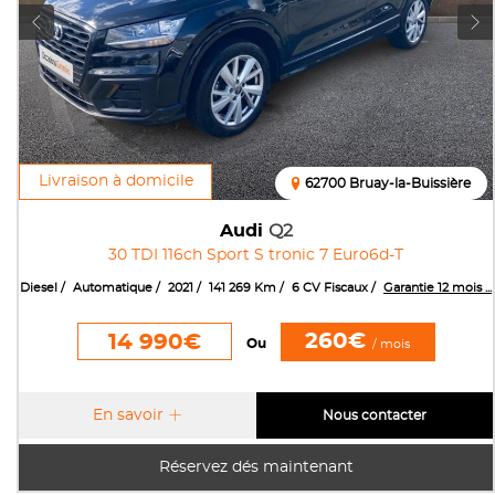
Livraison à domicile
62700 Bruay-la-Buissière
Audi
Q2
30 TDI 116ch Sport S tronic 7 Euro6d-T
Diesel
Automatique
2021
141 269 Km
6 CV Fiscaux
Garantie 12 mois ...
260€
14 990€
Ou
/ mois
En savoir
Nous contacter
Réservez dés maintenant