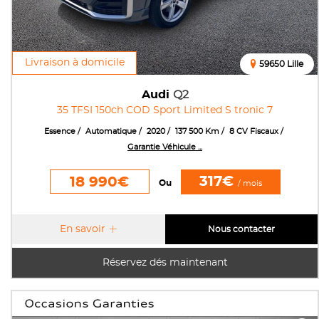
Livraison à domicile
59650 Lille
Audi
Q2
35 TFSI 150ch COD Sport Limited S tronic 7
Essence
Automatique
2020
137 500 Km
8 CV Fiscaux
Garantie Véhicule ...
317€
18 990€
Ou
/ mois
En savoir
Nous contacter
Réservez dés maintenant