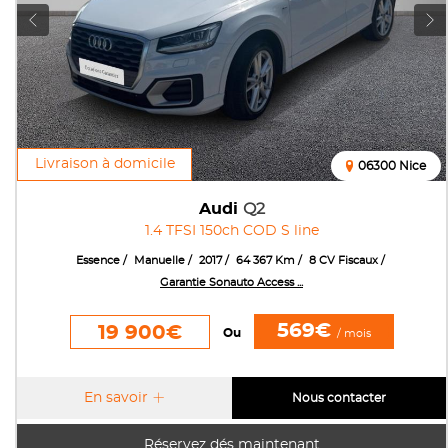
Livraison à domicile
06300 Nice
Audi
Q2
1.4 TFSI 150ch COD S line
Essence
Manuelle
2017
64 367 Km
8 CV Fiscaux
Garantie Sonauto Access ...
569€
19 900€
Ou
/ mois
En savoir
Nous contacter
Réservez dés maintenant