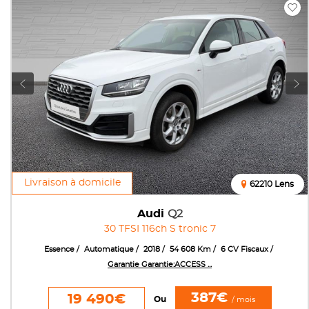
Livraison à domicile
62210 Lens
Audi
Q2
30 TFSI 116ch S tronic 7
Essence
Automatique
2018
54 608 Km
6 CV Fiscaux
Garantie Garantie:ACCESS ...
387€
19 490€
Ou
/ mois