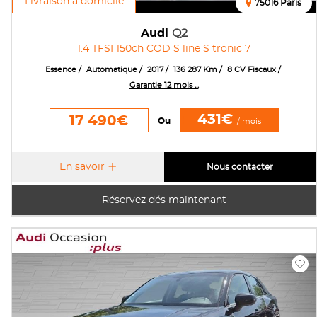
Livraison à domicile
75016 Paris
Audi
Q2
1.4 TFSI 150ch COD S line S tronic 7
Essence
Automatique
2017
136 287 Km
8 CV Fiscaux
Garantie 12 mois ...
431€
17 490€
Ou
/ mois
En savoir
Nous contacter
Réservez dés maintenant