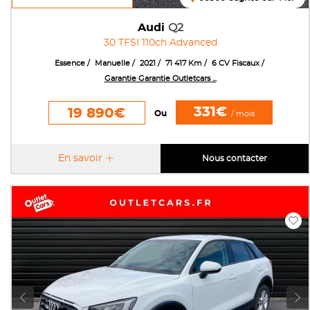
Audi
Q2
30 TFSI 110ch Advanced
Essence
Manuelle
2021
71 417 Km
6 CV Fiscaux
Garantie Garantie Outletcars ...
331€
19 890€
Ou
/ mois
En savoir
Nous contacter