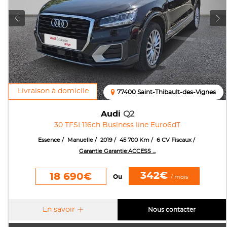
Livraison à domicile
77400 Saint-Thibault-des-Vignes
Audi
Q2
30 TFSI 116ch Business line Euro6dT
Essence
Manuelle
2019
45 700 Km
6 CV Fiscaux
Garantie Garantie:ACCESS ...
342€
18 690€
Ou
/ mois
En savoir
Nous contacter