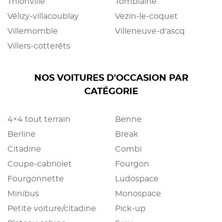
Thionville
Tomblaine
Vélizy-villacoublay
Vezin-le-coquet
Villemomble
Villeneuve-d'ascq
Villers-cotterêts
NOS VOITURES D'OCCASION PAR
CATÉGORIE
4×4 tout terrain
Benne
Berline
Break
Citadine
Combi
Coupe-cabriolet
Fourgon
Fourgonnette
Ludospace
Minibus
Monospace
Petite voiture/citadine
Pick-up