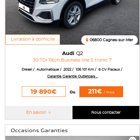
Livraison à domicile
06800 Cagnes-sur-Mer
Audi
Q2
30 TDI 116ch Business line S tronic 7
Diesel
Automatique
2022
106 101 Km
6 CV Fiscaux
Garantie Garantie Outletcars ...
211€
19 890€
Ou
/ mois
En savoir
Nous contacter