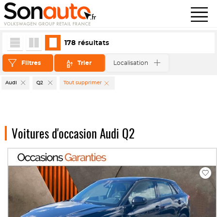
178
résultats
Filtres
Trier
Localisation
Audi
Q2
Tout supprimer
Voitures d'occasion Audi Q2