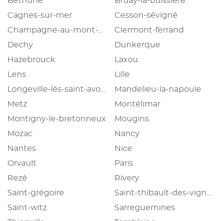
Béthune
Bruay-la-buissière
Cagnes-sur-mer
Cesson-sévigné
Champagne-au-mont-d'or
Clermont-ferrand
Dechy
Dunkerque
Hazebrouck
Laxou
Lens
Lille
Longeville-lès-saint-avold
Mandelieu-la-napoule
Metz
Montélimar
Montigny-le-bretonneux
Mougins
Mozac
Nancy
Nantes
Nice
Orvault
Paris
Rezé
Rivery
Saint-grégoire
Saint-thibault-des-vignes
Saint-witz
Sarreguemines