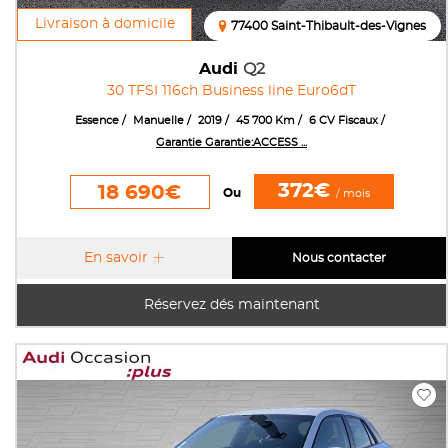
Livraison à domicile
77400 Saint-Thibault-des-Vignes
Audi
Q2
30 TFSI 116ch Business line Euro6dT
Essence
Manuelle
2019
45 700 Km
6 CV Fiscaux
Garantie Garantie:ACCESS ...
372€
18 690€
Ou
/ mois
En savoir
Nous contacter
Réservez dés maintenant