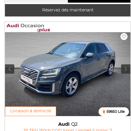
Réservez dés maintenant
Livraison à domicile
59650 Lille
Audi
Q2
35 TFSI 150ch COD Sport Limited S tronic 7