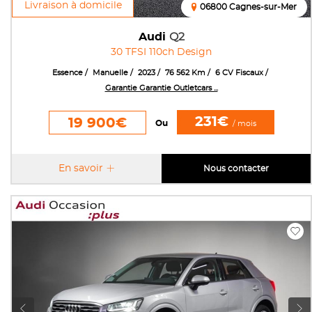
Livraison à domicile
06800 Cagnes-sur-Mer
Audi
Q2
30 TFSI 110ch Design
Essence
Manuelle
2023
76 562 Km
6 CV Fiscaux
Garantie Garantie Outletcars ...
231€
19 900€
Ou
/ mois
En savoir
Nous contacter