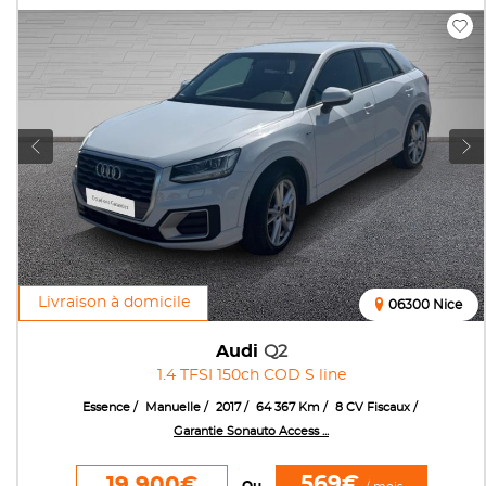
Livraison à domicile
06300 Nice
Audi
Q2
1.4 TFSI 150ch COD S line
Essence
Manuelle
2017
64 367 Km
8 CV Fiscaux
Garantie Sonauto Access ...
569€
19 900€
Ou