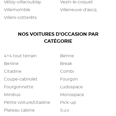
Vélizy-villacoublay
Vezin-le-coquet
Villemomble
Villeneuve-d'ascq
Villers-cotterêts
NOS VOITURES D'OCCASION PAR
CATÉGORIE
4×4 tout terrain
Benne
Berline
Break
Citadine
Combi
Coupe-cabriolet
Fourgon
Fourgonnette
Ludospace
Minibus
Monospace
Petite voiture/citadine
Pick-up
Plateau cabine
S.u.v.