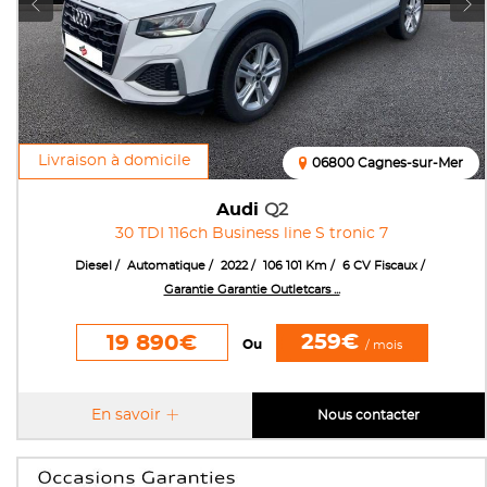
Livraison à domicile
06800 Cagnes-sur-Mer
Audi
Q2
30 TDI 116ch Business line S tronic 7
Diesel
Automatique
2022
106 101 Km
6 CV Fiscaux
Garantie Garantie Outletcars ...
259€
19 890€
Ou
/ mois
En savoir
Nous contacter