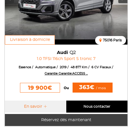
Livraison à domicile
75016 Paris
Audi
Q2
1.0 TFSI 116ch Sport S tronic 7
Essence
Automatique
2019
48 877 Km
6 CV Fiscaux
Garantie Garantie:ACCESS ...
363€
19 900€
Ou
/ mois
En savoir
Nous contacter
Réservez dés maintenant