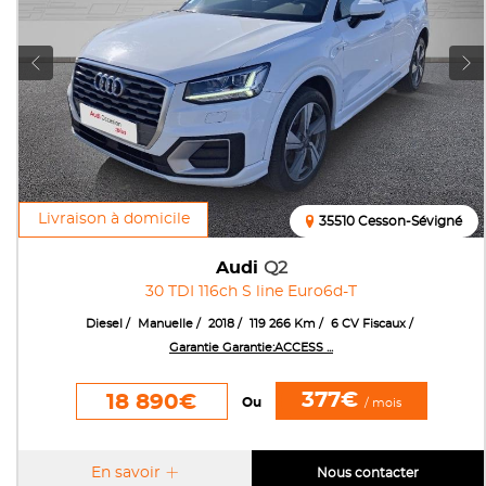
Livraison à domicile
35510 Cesson-Sévigné
Audi
Q2
30 TDI 116ch S line Euro6d-T
Diesel
Manuelle
2018
119 266 Km
6 CV Fiscaux
Garantie Garantie:ACCESS ...
377€
18 890€
Ou
/ mois
En savoir
Nous contacter