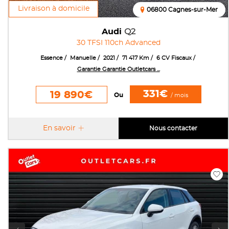
Livraison à domicile
06800 Cagnes-sur-Mer
Audi
Q2
30 TFSI 110ch Advanced
Essence
Manuelle
2021
71 417 Km
6 CV Fiscaux
Garantie Garantie Outletcars ...
331€
19 890€
Ou
/ mois
En savoir
Nous contacter