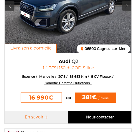
Livraison à domicile
06800 Cagnes-sur-Mer
Audi
Q2
1.4 TFSI 150ch COD S line
Essence
Manuelle
2018
85 683 Km
8 CV Fiscaux
Garantie Garantie Outletcars ...
381€
16 990€
Ou
/ mois
En savoir
Nous contacter