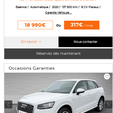
Essence
Automatique
2020
137 500 Km
8 CV Fiscaux
Garantie Véhicule ...
317€
18 990€
Ou
/ mois
En savoir
Nous contacter
Réservez dés maintenant