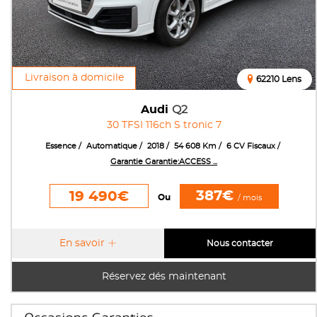
Livraison à domicile
62210 Lens
Audi
Q2
30 TFSI 116ch S tronic 7
Essence
Automatique
2018
54 608 Km
6 CV Fiscaux
Garantie Garantie:ACCESS ...
387€
19 490€
Ou
/ mois
En savoir
Nous contacter
Réservez dés maintenant