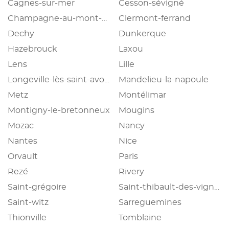
Cagnes-sur-mer
Cesson-sévigné
Champagne-au-mont-d'or
Clermont-ferrand
Dechy
Dunkerque
Hazebrouck
Laxou
Lens
Lille
Longeville-lès-saint-avold
Mandelieu-la-napoule
Metz
Montélimar
Montigny-le-bretonneux
Mougins
Mozac
Nancy
Nantes
Nice
Orvault
Paris
Rezé
Rivery
Saint-grégoire
Saint-thibault-des-vignes
Saint-witz
Sarreguemines
Thionville
Tomblaine