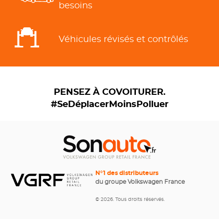
besoins
Véhicules révisés et contrôlés
PENSEZ À COVOITURER.
#SeDéplacerMoinsPolluer
N°1 des distributeurs
du groupe Volkswagen France
© 2026. Tous droits réservés.