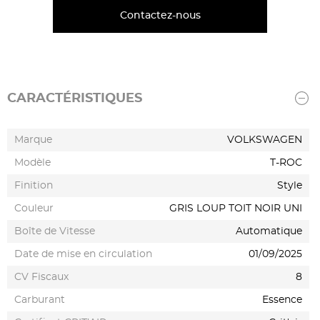
Contactez-nous
CARACTÉRISTIQUES
Marque
VOLKSWAGEN
Modèle
T-ROC
Finition
Style
Couleur
GRIS LOUP TOIT NOIR UNI
Boîte de Vitesse
Automatique
Date de mise en circulation
01/09/2025
CV Fiscaux
8
Carburant
Essence