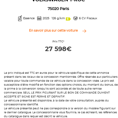
VOLKSWAGEN T-ROC
75020 Paris
Essence
2025
126 g/km
6 CV Fiscaux
En savoir plus sur cette voiture
Prix TTC*
27 598€
Le prix indiqué est TTC en euros pour le véhicule spécifique de cette annonce
présent dans les locaux de la concession mentionnée. Offre réservée aux particuliers
valable pour toute commande de ce véhicule dans la concession visée. Le prix est
susceptible d’être modifié en fonction des options choisis, du montant du bonus, de
la prime à la conversion lorsqu’ils sont accordés et de toute autre remise
commerciale. SEUL LE PRIX FIGURANT SUR LE BON DE COMMANDE DUMENT
ACCEPTE ET SIGNE EST FERME ET DEFINITIF.
Le véhicule présenté est disponible, à la date de votre consultation, auprès du
concessionnaire identifié.
Le véhicule présenté peut ne pas correspondre à la version du modèle figurant sur
le dernier catalogue. Le concessionnaire vous fournira, le cas échéant, les références
du catalogue dans lequel est décrit le véhicule.