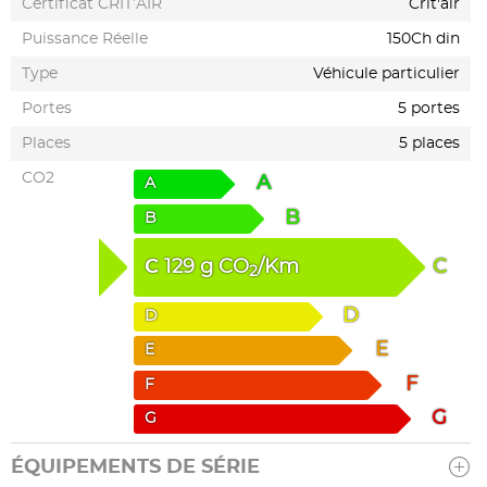
Certificat CRIT’AIR
Crit'air
Puissance Réelle
150Ch din
Type
Véhicule particulier
Portes
5 portes
Places
5 places
CO2
A
A
B
B
C
129
g
CO
/Km
C
2
D
D
E
E
F
F
G
G
ÉQUIPEMENTS DE SÉRIE