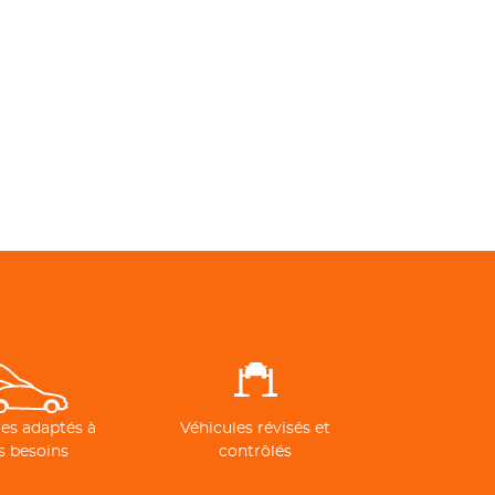
es adaptés à
Véhicules révisés et
s besoins
contrôlés