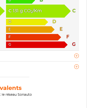
B
B
C
131
g
CO
/Km
C
2
D
D
E
E
F
F
G
G
valents
t le réseau Sonauto