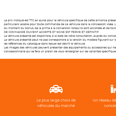
Le prix indiqué est TTC en euros pour le véhicule spécifique de cette annonce prése
particuliers valable pour toute commande de ce véhicule dans la concession visée. Le 
du montant du bonus, de la prime à la conversion lorsqu’ils sont accordés et de 
DE COMMANDE DUMENT ACCEPTE ET SIGNE EST FERME ET DEFINITIF.
Le véhicule présenté est disponible, à la date de votre consultation, auprès du conces
Le véhicule présenté peut ne pas correspondre à la version du modèle figurant sur le
les références du catalogue dans lequel est décrit le véhicule.
Les images des véhicules peuvent présenter des équipements ou accessoires qui ne 
concessionnaire qui se fera un plaisir de vous renseigner sur les variantes spécifique
Le plus large choix de
Un réseau de
véhicules du marché
conce