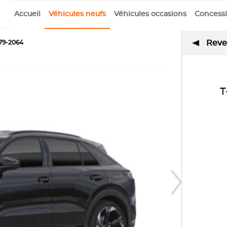
Accueil
Véhicules neufs
Véhicules occasions
Concess
Reven
79-2064
T