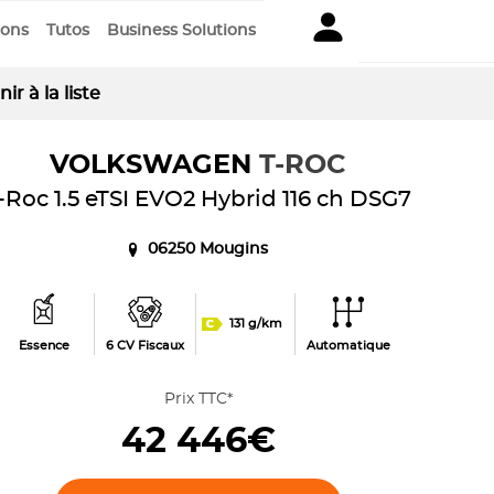
ions
Tutos
Business Solutions
ir à la liste
VOLKSWAGEN
T-ROC
-Roc 1.5 eTSI EVO2 Hybrid 116 ch DSG7
06250 Mougins
131 g/km
Essence
6 CV Fiscaux
Automatique
Prix TTC*
42 446€