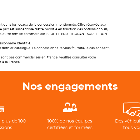
nt dans les locaux de la concession mentionnée. Offre réservée aux
prix est susceptible d’être modifié en fonction des options choisis,
toute autre remise commerciale. SEUL LE PRIX FIGURANT SUR LE BON
sionnaire identifié.
 dernier catalogue. Le concessionnaire vous fournira, le cas échéant,
sont pas commercialisés en France. Veuillez consulter votre
s à la France.
Nos engagements
 plus de 100
100% de nos équipes
Des véhicul
ssions
certifiées et formées
tous vo