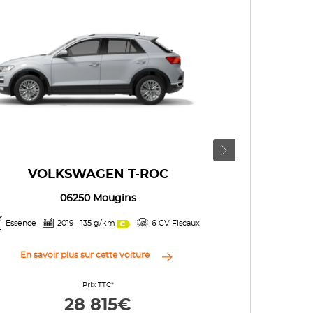
VOLKSWAGEN T-ROC
VO
06250 Mougins
Essence
2019
135 g/km
6 CV Fiscaux
Essence san
En savoir plus sur cette voiture
En savo
Prix TTC*
28 815€