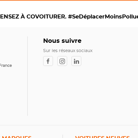
ENSEZ À COVOITURER. #SeDéplacerMoinsPollu
Nous suivre
Sur les réseaux sociaux
France