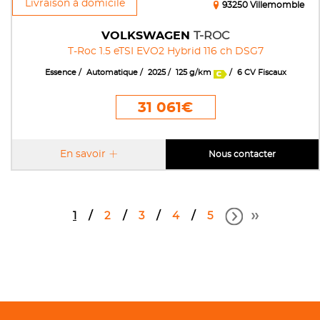
Livraison à domicile
93250 Villemomble
VOLKSWAGEN
T-ROC
T-Roc 1.5 eTSI EVO2 Hybrid 116 ch DSG7
Essence
Automatique
2025
125 g/km
6 CV Fiscaux
31 061€
En savoir
Nous contacter
1
2
3
4
5