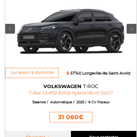
Livraison à domicile
57740 Longeville-lès-Saint-Avold
VOLKSWAGEN
T-ROC
T-Roc 1.5 eTSI EVO2 Hybrid 116 ch DSG7
Essence
Automatique
2025
6 CV Fiscaux
31 060€