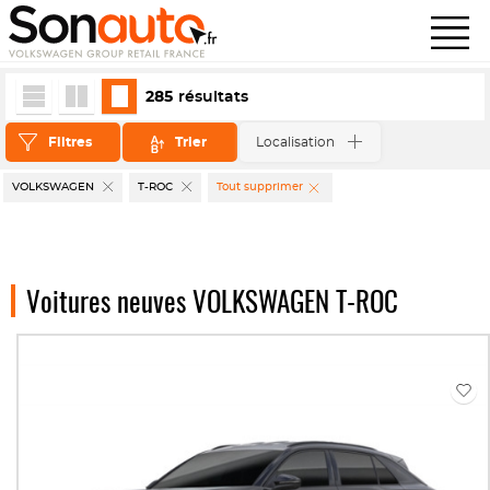
285
résultats
Filtres
Trier
Localisation
VOLKSWAGEN
T-ROC
Tout supprimer
Voitures neuves VOLKSWAGEN T-ROC