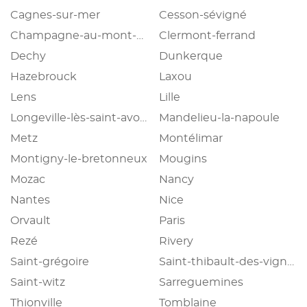
Cagnes-sur-mer
Cesson-sévigné
Champagne-au-mont-d'or
Clermont-ferrand
Dechy
Dunkerque
Hazebrouck
Laxou
Lens
Lille
Longeville-lès-saint-avold
Mandelieu-la-napoule
Metz
Montélimar
Montigny-le-bretonneux
Mougins
Mozac
Nancy
Nantes
Nice
Orvault
Paris
Rezé
Rivery
Saint-grégoire
Saint-thibault-des-vignes
Saint-witz
Sarreguemines
Thionville
Tomblaine