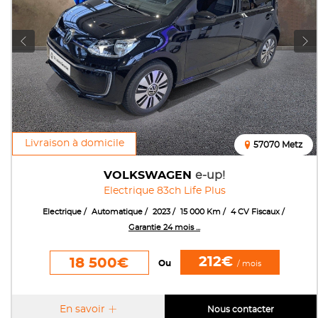
Livraison à domicile
57070 Metz
VOLKSWAGEN
e-up!
Electrique 83ch Life Plus
Electrique
Automatique
2023
15 000 Km
4 CV Fiscaux
Garantie 24 mois ...
212€
18 500€
Ou
/ mois
En savoir
Nous contacter