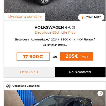
Livraison à domicile
57070 Metz
VOLKSWAGEN
e-up!
Electrique 83ch Life Plus
Electrique
Automatique
2024
9 900 Km
4 CV Fiscaux
Garantie 24 mois ...
205€
17 900€
Ou
/ mois
En savoir
Nous contacter