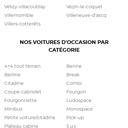
Vélizy-villacoublay
Vezin-le-coquet
Villemomble
Villeneuve-d'ascq
Villers-cotterêts
NOS VOITURES D'OCCASION PAR
CATÉGORIE
4×4 tout terrain
Benne
Berline
Break
Citadine
Combi
Coupe-cabriolet
Fourgon
Fourgonnette
Ludospace
Minibus
Monospace
Petite voiture/citadine
Pick-up
Plateau cabine
S.u.v.