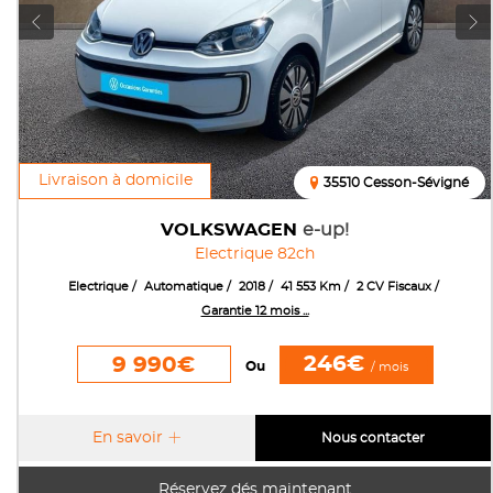
Livraison à domicile
35510 Cesson-Sévigné
VOLKSWAGEN
e-up!
Electrique 82ch
Electrique
Automatique
2018
41 553 Km
2 CV Fiscaux
Garantie 12 mois ...
246€
9 990€
Ou
/ mois
En savoir
Nous contacter
Réservez dés maintenant