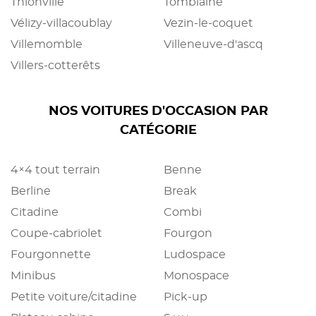
Thionville
Tomblaine
Vélizy-villacoublay
Vezin-le-coquet
Villemomble
Villeneuve-d'ascq
Villers-cotterêts
NOS VOITURES D'OCCASION PAR
CATÉGORIE
4×4 tout terrain
Benne
Berline
Break
Citadine
Combi
Coupe-cabriolet
Fourgon
Fourgonnette
Ludospace
Minibus
Monospace
Petite voiture/citadine
Pick-up