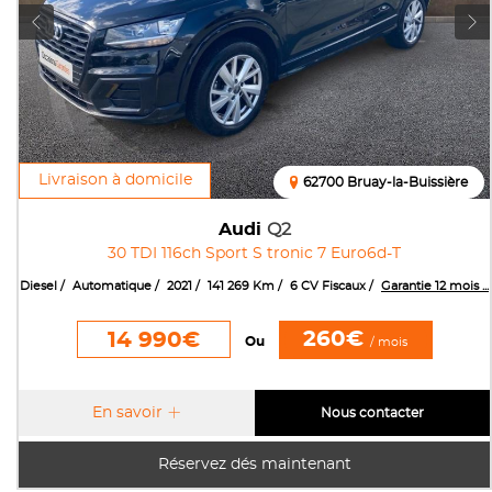
Livraison à domicile
62700 Bruay-la-Buissière
Audi
Q2
30 TDI 116ch Sport S tronic 7 Euro6d-T
Diesel
Automatique
2021
141 269 Km
6 CV Fiscaux
Garantie 12 mois ...
260€
14 990€
Ou
/ mois
En savoir
Nous contacter
Réservez dés maintenant