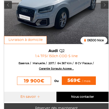
Livraison à domicile
06300 Nice
Audi
Q2
1.4 TFSI 150ch COD S line
Essence
Manuelle
2017
64 367 Km
8 CV Fiscaux
Garantie Sonauto Access ...
569€
19 900€
Ou
/ mois
En savoir
Nous contacter
Réservez dés maintenant