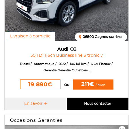
Livraison à domicile
06800 Cagnes-sur-Mer
Audi
Q2
30 TDI 116ch Business line S tronic 7
Diesel
Automatique
2022
106 101 Km
6 CV Fiscaux
Garantie Garantie Outletcars ...
211€
19 890€
Ou
/ mois
En savoir
Nous contacter