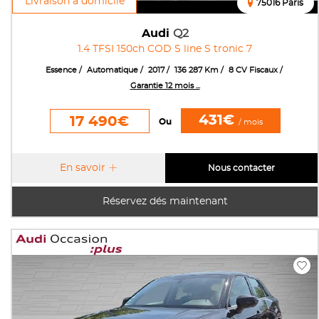
Livraison à domicile
75016 Paris
Audi
Q2
1.4 TFSI 150ch COD S line S tronic 7
Essence
Automatique
2017
136 287 Km
8 CV Fiscaux
Garantie 12 mois ...
431€
17 490€
Ou
/ mois
En savoir
Nous contacter
Réservez dés maintenant