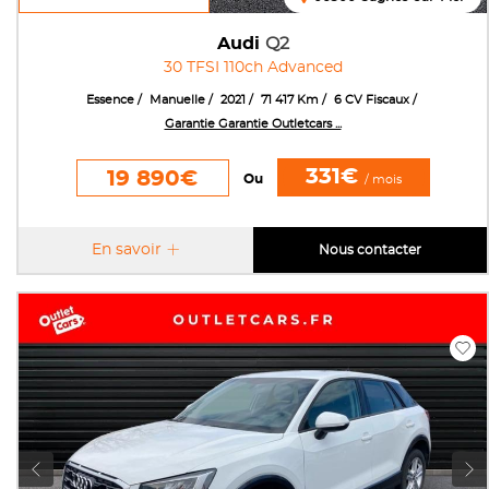
Audi
Q2
30 TFSI 110ch Advanced
Essence
Manuelle
2021
71 417 Km
6 CV Fiscaux
Garantie Garantie Outletcars ...
331€
19 890€
Ou
/ mois
En savoir
Nous contacter