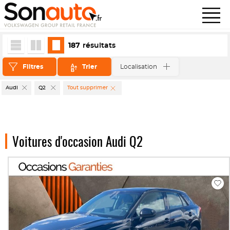
187
résultats
Filtres
Trier
Localisation
Audi
Q2
Tout supprimer
Voitures d'occasion Audi Q2