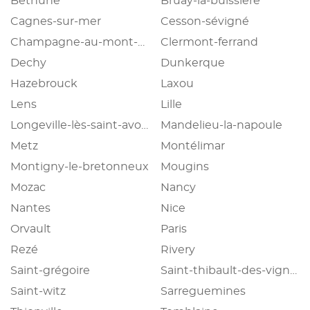
Béthune
Bruay-la-buissière
Cagnes-sur-mer
Cesson-sévigné
Champagne-au-mont-d'or
Clermont-ferrand
Dechy
Dunkerque
Hazebrouck
Laxou
Lens
Lille
Longeville-lès-saint-avold
Mandelieu-la-napoule
Metz
Montélimar
Montigny-le-bretonneux
Mougins
Mozac
Nancy
Nantes
Nice
Orvault
Paris
Rezé
Rivery
Saint-grégoire
Saint-thibault-des-vignes
Saint-witz
Sarreguemines