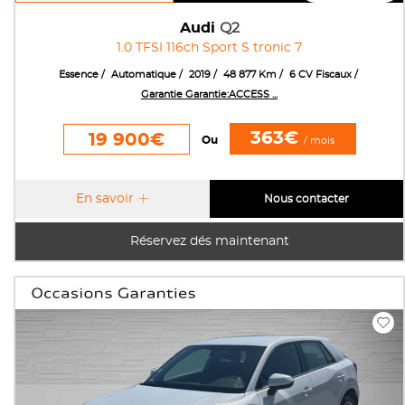
Audi
Q2
1.0 TFSI 116ch Sport S tronic 7
Essence
Automatique
2019
48 877 Km
6 CV Fiscaux
Garantie Garantie:ACCESS ...
363€
19 900€
Ou
/ mois
En savoir
Nous contacter
Réservez dés maintenant