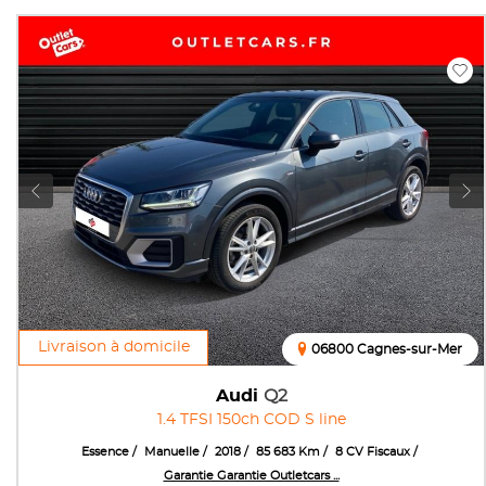
Livraison à domicile
06800 Cagnes-sur-Mer
Audi
Q2
1.4 TFSI 150ch COD S line
Essence
Manuelle
2018
85 683 Km
8 CV Fiscaux
Garantie Garantie Outletcars ...