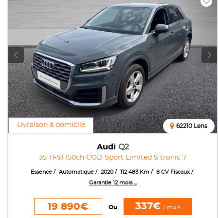
Livraison à domicile
62210 Lens
Audi
Q2
35 TFSI 150ch COD Sport Limited S tronic 7
Essence
Automatique
2020
112 483 Km
8 CV Fiscaux
Garantie 12 mois ...
337€
19 890€
Ou
/ mois