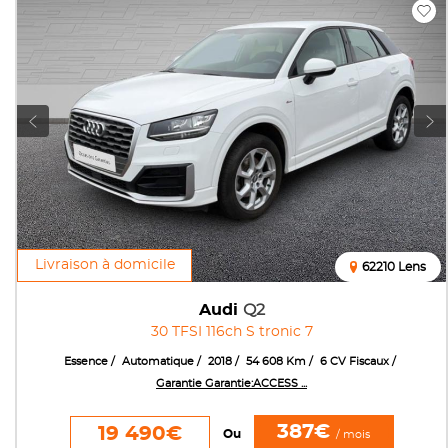
Livraison à domicile
62210 Lens
Audi
Q2
30 TFSI 116ch S tronic 7
Essence
Automatique
2018
54 608 Km
6 CV Fiscaux
Garantie Garantie:ACCESS ...
387€
19 490€
Ou
/ mois