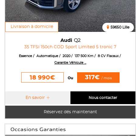
Livraison à domicile
59650 Lille
Audi
Q2
35 TFSI 150ch COD Sport Limited S tronic 7
Essence
Automatique
2020
137 500 Km
8 CV Fiscaux
Garantie Véhicule ...
317€
18 990€
Ou
/ mois
En savoir
Nous contacter
Réservez dés maintenant