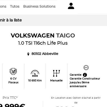
ions
Tutos
Business Solutions
ir à la liste
VOLKSWAGEN
TAIGO
1.0 TSI 116ch Life Plus
80102 Abbeville
Garantie
6 CV
Garantie Constructeur
10 693 Km
Manuelle
Fiscaux
jusqu'au 5ème
anniversaire
Prix TTC*
En Location avec Option d'Achat à partir
de