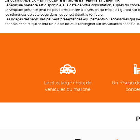
DE COMMANDE DUMENT ACCEPTE ET SIGNE EST FERME ET DEFINITIF.
Le véhicule présenté est disponible, à la date de votre consultation, auprès du conces
Le véhicule présenté peut ne pas correspondre à la version du modèle figurant sur le
les références du catalogue dans lequel est décrit le véhicule.
Les images des véhicules peuvent présenter des équipements ou accessoires qui ne 
concessionnaire qui se fera un plaisir de vous renseigner sur les variantes spécifique
Le plus large choix de
Un réseau de
véhicules du marché
conce
P