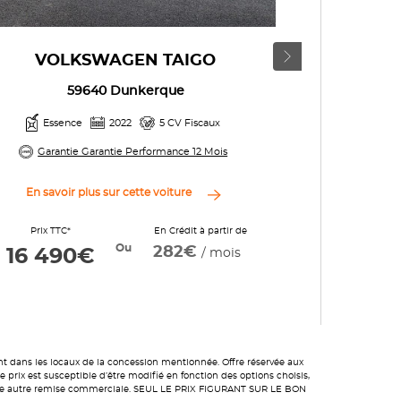
VOLKSWAGEN TAIGO
VO
59640 Dunkerque
Essence
2022
5 CV Fiscaux
Ess
Garantie Garantie Performance 12 Mois
Garan
En savoir plus sur cette voiture
En savo
Prix TTC*
En Crédit à partir de
Prix TT
Ou
282€
16 490€
16 4
/ mois
nt dans les locaux de la concession mentionnée. Offre réservée aux
prix est susceptible d’être modifié en fonction des options choisis,
toute autre remise commerciale. SEUL LE PRIX FIGURANT SUR LE BON