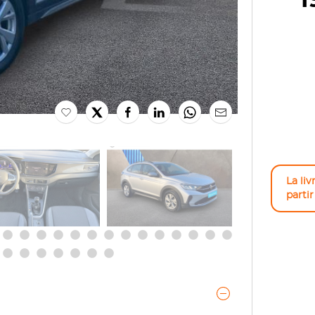
1
La liv
parti