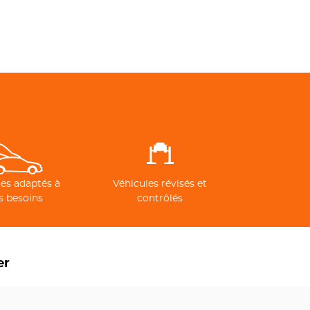
es adaptés à
Véhicules révisés et
s besoins
contrôlés
er