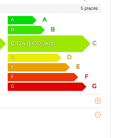
5 places
A
A
B
B
C
124
g
CO
/Km
C
2
D
D
E
E
F
F
G
G