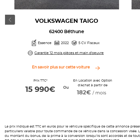
VOLKSWAGEN TAIGO
62400 Béthune
Essence
2022
5 CV Fiscaux
Garantie 12 mois pièces et main d'oeuvre
En savoir plus sur cette voiture
Prix TTC*
En Location avec Option
d'Achat à partir de
Ou
15 990€
182€
/ mois
Le prix indiqué est TTC en euros pour le véhicule spécifique de cette annonce prése
particuliers valable pour toute commande de ce véhicule dans la concession visée. Le 
du montant du bonus, de la prime à la conversion lorsqu’ils sont accordés et de 