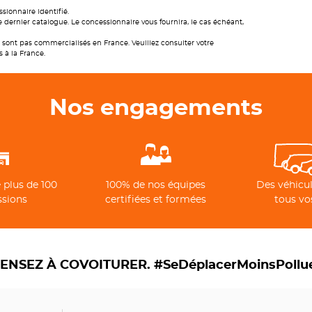
sionnaire identifié.
 dernier catalogue. Le concessionnaire vous fournira, le cas échéant,
sont pas commercialisés en France. Veuillez consulter votre
s à la France.
Nos engagements
 plus de 100
100% de nos équipes
Des véhicul
ssions
certifiées et formées
tous vo
ENSEZ À COVOITURER. #SeDéplacerMoinsPollu