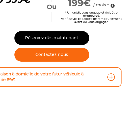
9 999€
199€
/ mois *
Ou
* Un crédit vous engage et doit être
remboursé.
Vérifiez vos capacités de remboursement
avant de vous engager.
Réservez dès maintenant
Contactez-nous
raison à domicile de votre futur véhicule à
r de 69€.