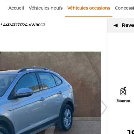
Accueil
Véhicules neufs
Véhicules occasions
Concess
Reven
° 441247271724-VW80C2
Essence