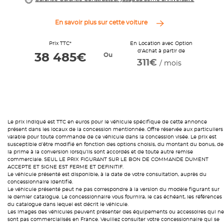
En savoir plus sur cette voiture
Prix TTC*
En Location avec Option
d'Achat à partir de
Ou
38 485€
311€
/ mois
Le prix indiqué est TTC en euros pour le véhicule spécifique de cette annonce
présent dans les locaux de la concession mentionnée. Offre réservée aux particuliers
valable pour toute commande de ce véhicule dans la concession visée. Le prix est
susceptible d’être modifié en fonction des options choisis, du montant du bonus, de
la prime à la conversion lorsqu’ils sont accordés et de toute autre remise
commerciale. SEUL LE PRIX FIGURANT SUR LE BON DE COMMANDE DUMENT
ACCEPTE ET SIGNE EST FERME ET DEFINITIF.
Le véhicule présenté est disponible, à la date de votre consultation, auprès du
concessionnaire identifié.
Le véhicule présenté peut ne pas correspondre à la version du modèle figurant sur
le dernier catalogue. Le concessionnaire vous fournira, le cas échéant, les références
du catalogue dans lequel est décrit le véhicule.
Les images des véhicules peuvent présenter des équipements ou accessoires qui ne
sont pas commercialisés en France. Veuillez consulter votre concessionnaire qui se