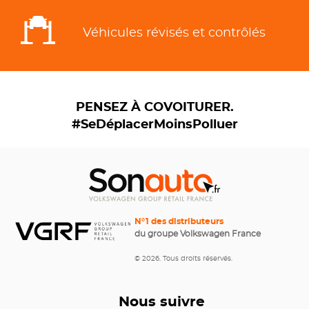
Véhicules révisés et contrôlés
PENSEZ À COVOITURER.
#SeDéplacerMoinsPolluer
N°1 des distributeurs
du groupe Volkswagen France
© 2026. Tous droits réservés.
Nous suivre