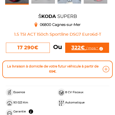
SUPERB
ŠKODA
06800 Cagnes-sur-Mer
1.5 TSI ACT 150ch Sportline DSG7 Euro6d-T
Ou
322€
17 290€
/ mois *
La livraison à domicile de votre futur véhicule à partir de
69€.
Essence
8 CV Fiscaux
93 023 Km
Automatique
Garantie