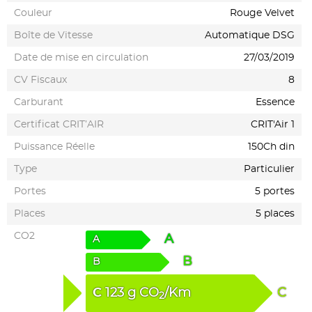
Couleur
Rouge Velvet
Boîte de Vitesse
Automatique DSG
Date de mise en circulation
27/03/2019
CV Fiscaux
8
Carburant
Essence
Certificat CRIT’AIR
CRIT'Air 1
Puissance Réelle
150Ch din
Type
Particulier
Portes
5 portes
Places
5 places
CO2
A
A
B
B
C
123
g
CO
/Km
C
2