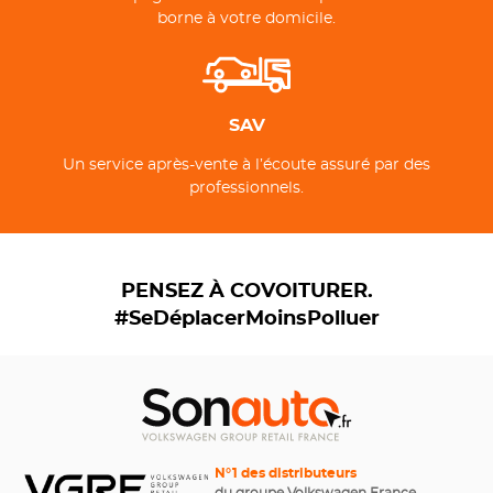
borne à votre domicile.
SAV
Un service après-vente à l’écoute assuré par des
professionnels.
PENSEZ À COVOITURER.
#SeDéplacerMoinsPolluer
N°1 des distributeurs
du groupe Volkswagen France