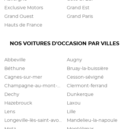
Exclusive Motors
Grand Est
Grand Ouest
Grand Paris
Hauts de France
NOS VOITURES D'OCCASION PAR VILLES
Abbeville
Augny
Béthune
Bruay-la-buissière
Cagnes-sur-mer
Cesson-sévigné
Champagne-au-mont-d'or
Clermont-ferrand
Dechy
Dunkerque
Hazebrouck
Laxou
Lens
Lille
Longeville-lès-saint-avold
Mandelieu-la-napoule
Metz
Montélimar