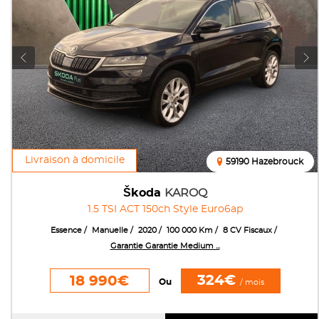
Livraison à domicile
59190 Hazebrouck
Škoda
KAROQ
1.5 TSI ACT 150ch Style Euro6ap
Essence
Manuelle
2020
100 000 Km
8 CV Fiscaux
Garantie Garantie Medium ...
324€
18 990€
Ou
/ mois