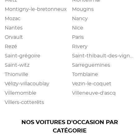
Montigny-le-bretonneux
Mougins
Mozac
Nancy
Nantes
Nice
Orvault
Paris
Rezé
Rivery
Saint-grégoire
Saint-thibault-des-vignes
Saint-witz
Sarreguemines
Thionville
Tomblaine
Vélizy-villacoublay
Vezin-le-coquet
Villemomble
Villeneuve-d'ascq
Villers-cotterêts
NOS VOITURES D'OCCASION PAR
CATÉGORIE