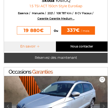
Škoda
KAROQ
1.5 TSI ACT 150ch Style Euro6ap
Essence
Manuelle
2021
108 787 Km
8 CV Fiscaux
Garantie Garantie Medium ...
337€
19 880€
Ou
/ mois
En savoir
Nous contacter
Réservez dés maintenant