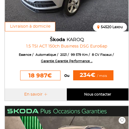
Livraison à domicile
54520 Laxou
Škoda
KAROQ
1.5 TSI ACT 150ch Business DSG Euro6ap
Essence
Automatique
2021
99 579 Km
8 CV Fiscaux
Garantie Garantie Performance ...
234€
18 987€
Ou
/ mois
En savoir
Nous contacter