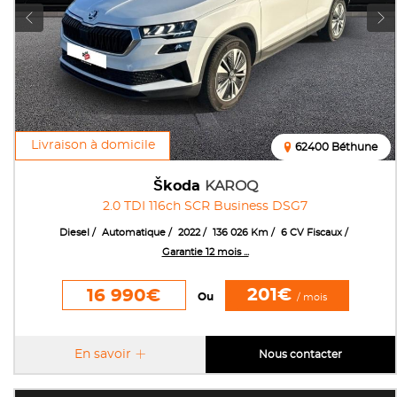
Livraison à domicile
62400 Béthune
Škoda
KAROQ
2.0 TDI 116ch SCR Business DSG7
Diesel
Automatique
2022
136 026 Km
6 CV Fiscaux
Garantie 12 mois ...
201€
16 990€
Ou
/ mois
En savoir
Nous contacter