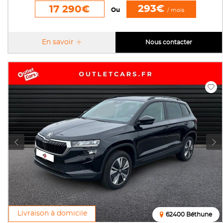
293€
17 290€
Ou
/ mois
En savoir
Nous contacter
Livraison à domicile
62400 Béthune