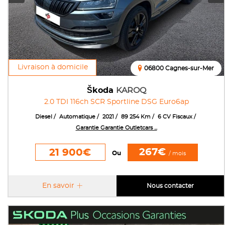
Livraison à domicile
06800 Cagnes-sur-Mer
Škoda
KAROQ
2.0 TDI 116ch SCR Sportline DSG Euro6ap
Diesel
Automatique
2021
89 254 Km
6 CV Fiscaux
Garantie Garantie Outletcars ...
267€
21 900€
Ou
/ mois
En savoir
Nous contacter