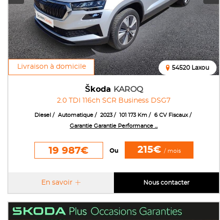
Livraison à domicile
54520 Laxou
Škoda
KAROQ
2.0 TDI 116ch SCR Business DSG7
Diesel
Automatique
2023
101 173 Km
6 CV Fiscaux
Garantie Garantie Performance ...
215€
19 987€
Ou
/ mois
En savoir
Nous contacter