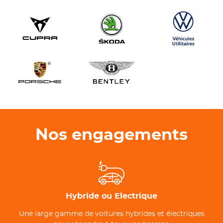
Nos engagements
Hybride ou Electrique
Une large gamme de voitures hybrides et électriques