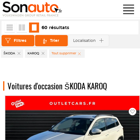
60
résultats
Filtres
Trier
Localisation
ŠKODA
KAROQ
Tout supprimer
Voitures d'occasion ŠKODA KAROQ