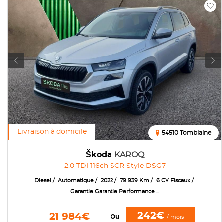
Livraison à domicile
54510 Tomblaine
Škoda
KAROQ
2.0 TDI 116ch SCR Style DSG7
Diesel
Automatique
2022
79 939 Km
6 CV Fiscaux
Garantie Garantie Performance ...
242€
21 984€
Ou
/ mois