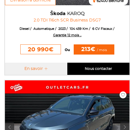
Livraison à domicile
62400 Béthune
Škoda
KAROQ
2.0 TDI 116ch SCR Business DSG7
Diesel
Automatique
2023
104 459 Km
6 CV Fiscaux
Garantie 12 mois ...
213€
20 990€
Ou
/ mois
En savoir
Nous contacter