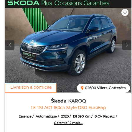
Livraison à domicile
02600 Villers-Cotterêts
Škoda
KAROQ
1.5 TSI ACT 150ch Style DSG Euro6ap
Essence
Automatique
2020
131 590 Km
8 CV Fiscaux
Garantie 12 mois ...