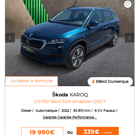
Livraison à domicile
59640 Dunkerque
Škoda
KAROQ
2.0 TDI 116ch SCR Ambition DSG7
Diesel
Automatique
2022
92 810 Km
6 CV Fiscaux
Garantie Garantie Performance ...
339€
19 990€
Ou
/ mois