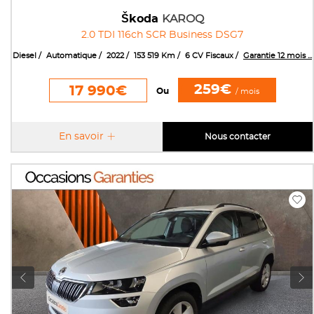
Škoda
KAROQ
2.0 TDI 116ch SCR Business DSG7
Diesel
Automatique
2022
153 519 Km
6 CV Fiscaux
Garantie 12 mois ...
259€
17 990€
Ou
/ mois
En savoir
Nous contacter