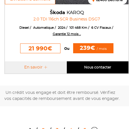
62400 Béthune
Škoda
KAROQ
2.0 TDI 116ch SCR Business DSG7
Diesel
Automatique
2024
101 468 Km
6 CV Fiscaux
Garantie 12 mois ...
239€
21 990€
Ou
/ mois
En savoir
Nous contacter
Un crédit vous engage et doit être remboursé. Vérifiez
vos capacités de remboursement avant de vous engager.