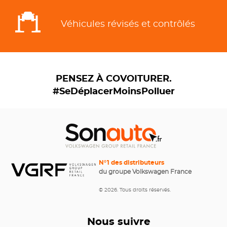
Véhicules révisés et contrôlés
PENSEZ À COVOITURER.
#SeDéplacerMoinsPolluer
N°1 des distributeurs
du groupe Volkswagen France
© 2026. Tous droits réservés.
Nous suivre