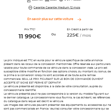
Garantie Garantie Medium 12 mois
En savoir plus sur cette voiture
Prix TTC*
En Crédit à partir de
Ou
225€
11 990€
/ mois
Le prix indiqué est TTC en euros pour le véhicule spécifique de cette annonce
présent dans les locaux de la concession mentionnée. Offre réservée aux particuliers
valable pour toute commande de ce véhicule dans la concession visée. Le prix est
susceptible d’être modifié en fonction des options choisis, du montant du bonus, de
la prime à la conversion lorsqu’ils sont accordés et de toute autre remise
commerciale. SEUL LE PRIX FIGURANT SUR LE BON DE COMMANDE DUMENT
ACCEPTE ET SIGNE EST FERME ET DEFINITIF.
Le véhicule présenté est disponible, à la date de votre consultation, auprès du
concessionnaire identifié.
Le véhicule présenté peut ne pas correspondre à la version du modèle figurant sur
le dernier catalogue. Le concessionnaire vous fournira, le cas échéant, les références
du catalogue dans lequel est décrit le véhicule.
Les images des véhicules peuvent présenter des équipements ou accessoires qui ne
sont pas commercialisés en France. Veuillez consulter votre concessionnaire qui se