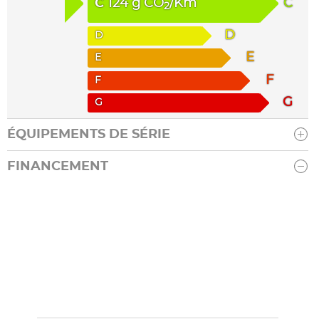
C
124
g
CO
/Km
C
2
D
D
E
E
F
F
G
G
ÉQUIPEMENTS DE SÉRIE
FINANCEMENT