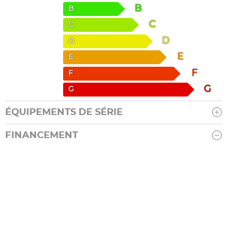
B
B
C
C
D
D
E
E
F
F
G
G
ÉQUIPEMENTS DE SÉRIE
FINANCEMENT