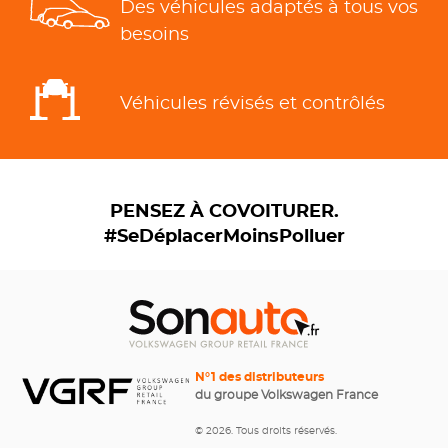
Des véhicules adaptés à tous vos
besoins
Véhicules révisés et contrôlés
PENSEZ À COVOITURER.
#SeDéplacerMoinsPolluer
N°1 des distributeurs
du groupe Volkswagen France
© 2026. Tous droits réservés.