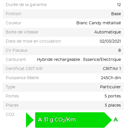
Durée de la garantie
12
Finition
Base
Couleur
Blanc Candy métallisé
Boîte de Vitesse
Automatique
Date de mise en circulation
02/03/2021
CV Fiscaux
8
Carburant
Hybride rechargeable : Essence/Electrique
Certificat CRIT’AIR
CRIT'Air 1
Puissance Réelle
245Ch din
Type
Particulier
Portes
5 portes
Places
5 places
CO2
A
31
g
CO
/Km
A
2