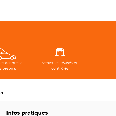
es adaptés à
Véhicules révisés et
s besoins
contrôlés
er
Infos pratiques