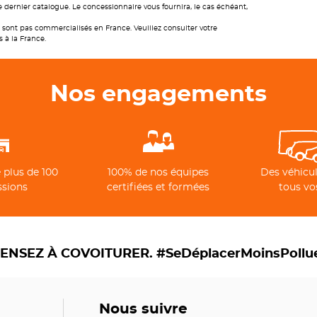
 dernier catalogue. Le concessionnaire vous fournira, le cas échéant,
sont pas commercialisés en France. Veuillez consulter votre
s à la France.
Nos engagements
 plus de 100
100% de nos équipes
Des véhicul
ssions
certifiées et formées
tous vo
ENSEZ À COVOITURER. #SeDéplacerMoinsPollu
Nous suivre