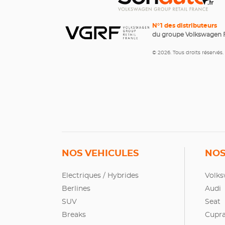
N°1 des distributeurs
du groupe Volkswagen 
© 2026. Tous droits réservés.
NOS VEHICULES
NOS
Electriques / Hybrides
Volk
Berlines
Audi
SUV
Seat
Breaks
Cupr