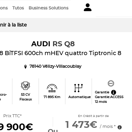
ions
Tutos
Business Solutions
ir à la liste
AUDI
RS Q8
V8 BiTFSI 600ch mHEV quattro Tiptronic 8
78140 Vélizy-Villacoublay
Garantie
cro-
53 CV
71 895 Km
Automatique
Garantie:ACCESS
e
Fiscaux
12 mois
Prix TTC*
En Crédit à partir de
1 473€
9 900€
/ mois *
Ou