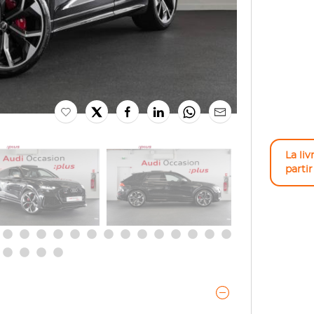
La liv
parti