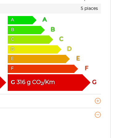
5 places
A
A
B
B
C
C
D
D
E
E
F
F
G
316
g
CO
/Km
G
2