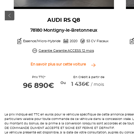
AUDI RS Q8
78180 Montigny-le-Bretonneux
Essence/Micro-Hybride
2020
53 CV Fiscaux
Garantie Garantie:ACCESS 12 mois
En savoir plus sur cette voiture
Prix TTC*
En Crédit à partir de
Ou
1 436€
96 890€
/ mois
Le prix indiqué est TTC en euros pour le véhicule spécifique de cette annonce prése
particuliers valable pour toute commande de ce véhicule dans la concession visée. Le 
du montant du bonus, de la prime à la conversion lorsqu’ils sont accordés et de 
DE COMMANDE DUMENT ACCEPTE ET SIGNE EST FERME ET DEFINITIF.
Le véhicule présenté est disponible, à la date de votre consultation, auprès du conces