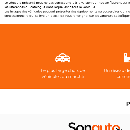
Le véhicule présenté peut ne pas correspondre à la version du modèle figurant sur le
les références du catalogue dans lequel est décrit le véhicule.
Les images des véhicules peuvent présenter des équipements ou accessoires qui ne 
concessionnaire qui se fera un plaisir de vous renseigner sur les variantes spécifique
Le plus large choix de
Un réseau de
véhicules du marché
conce
P