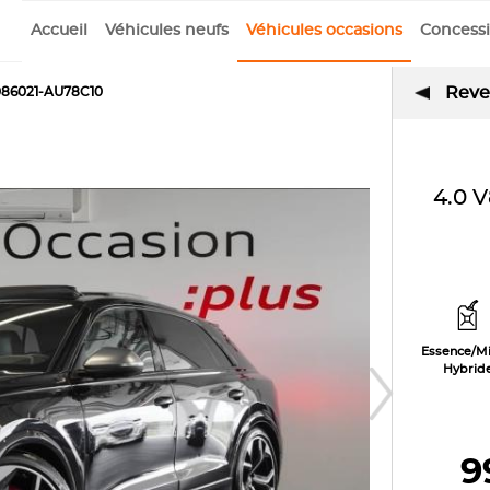
Accueil
Véhicules neufs
Véhicules occasions
Concess
Reven
086021-AU78C10
4.0 
Essence/Mi
Hybrid
9