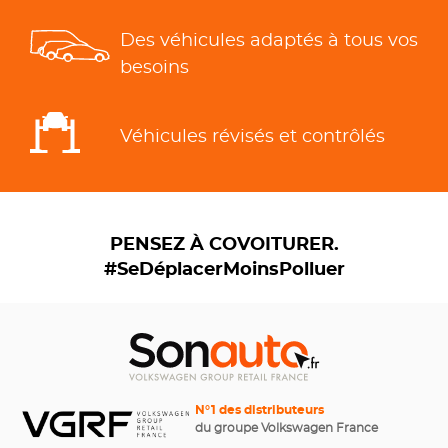
Des véhicules adaptés à tous vos
besoins
Véhicules révisés et contrôlés
PENSEZ À COVOITURER.
#SeDéplacerMoinsPolluer
N°1 des distributeurs
du groupe Volkswagen France