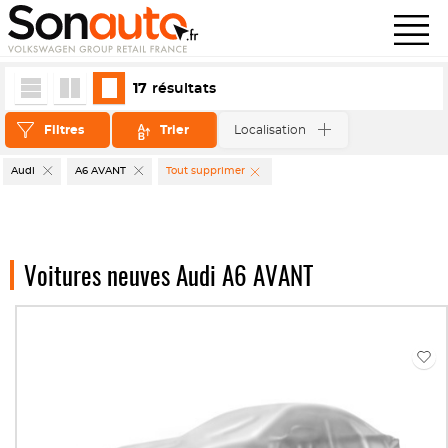
17
résultats
Filtres
Trier
Localisation
Audi
A6 AVANT
Tout supprimer
Voitures neuves Audi A6 AVANT