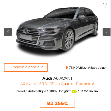
Livraison à domicile
78140 Vélizy-Villacoublay
Audi
A6 AVANT
A6 Avant 45 TDI 231 ch Quattro Tiptronic 8
Diesel
Automatique
2018
130 g/km
13 CV Fiscaux
82 256€