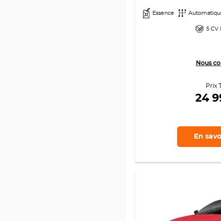
Essence
Automatiqu
5 CV 
Nous co
Prix 
24 
En savo