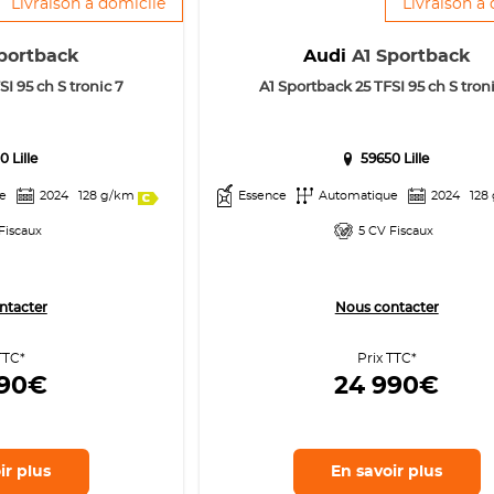
Livraison à domicile
Livraison à
portback
Audi
A1 Sportback
I 95 ch S tronic 7
A1 Sportback 25 TFSI 95 ch S troni
0 Lille
59650 Lille
e
2024
128 g/km
Essence
Automatique
2024
128
Fiscaux
5 CV Fiscaux
ntacter
Nous contacter
TTC*
Prix TTC*
990€
24 990€
ir
plus
En savoir
plus