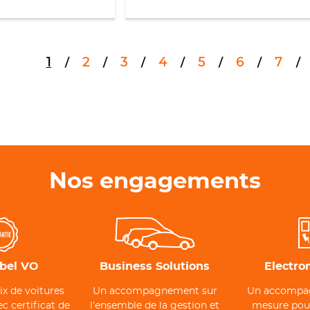
1
2
3
4
5
6
7
Nos engagements
abel VO
Business Solutions
Electro
ix de voitures
Un accompagnement sur
Un accompa
c certificat de
l’ensemble de la gestion et
mesure pour 