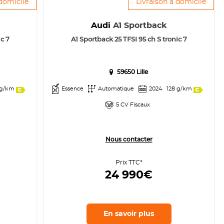
 domicile
Livraison à domicile
Audi
A1 Sportback
c 7
A1 Sportback 25 TFSI 95 ch S tronic 7
59650 Lille
 g/km
Essence
Automatique
2024
128 g/km
5 CV Fiscaux
Nous contacter
Prix TTC*
24 990€
En savoir
plus