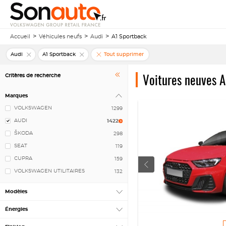
Accueil
Véhicules neufs
Audi
A1 Sportback
Audi
A1 Sportback
Tout supprimer
Voitures neuves A
Critères de recherche
Marques
VOLKSWAGEN
1299
AUDI
1422
ŠKODA
298
SEAT
119
CUPRA
159
VOLKSWAGEN UTILITAIRES
132
Modèles
Énergies