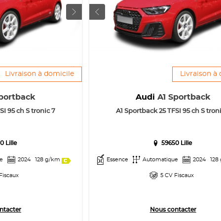
Livraison à domicile
Livraison à
portback
Audi
A1 Sportback
I 95 ch S tronic 7
A1 Sportback 25 TFSI 95 ch S troni
0 Lille
59650 Lille
e
2024
128 g/km
Essence
Automatique
2024
128
Fiscaux
5 CV Fiscaux
ntacter
Nous contacter