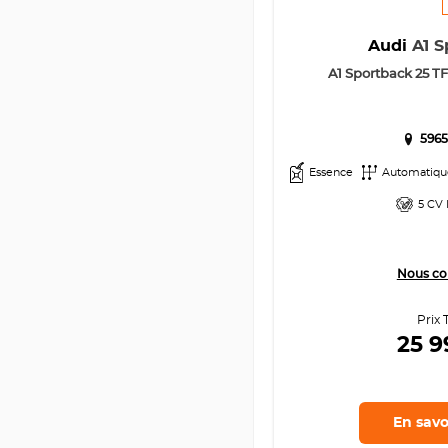
Audi
A1 S
A1 Sportback 25 TFS
5965
Essence
Automatiqu
5 CV 
Nous co
Prix 
25 
En savo