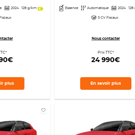
e
2024
128 g/km
Essence
Automatique
2024
128
Fiscaux
5 CV Fiscaux
ntacter
Nous contacter
TTC*
Prix TTC*
990€
24 990€
ir
plus
En savoir
plus