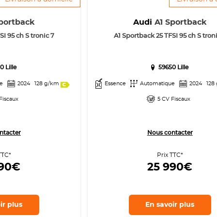
portback
Audi
A1 Sportback
I 95 ch S tronic 7
A1 Sportback 25 TFSI 95 ch S troni
0 Lille
59650 Lille
e
2024
128 g/km
Essence
Automatique
2024
128
Fiscaux
5 CV Fiscaux
ntacter
Nous contacter
TTC*
Prix TTC*
990€
25 990€
ir
plus
En savoir
plus