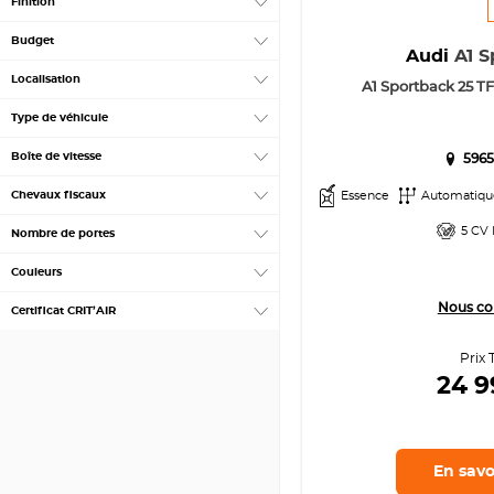
Finition
Budget
Audi
A1 S
Localisation
A1 Sportback 25 TFS
Type de véhicule
Boîte de vitesse
5965
Chevaux fiscaux
Essence
Automatiqu
5 CV 
Nombre de portes
Couleurs
Nous co
Certificat CRIT’AIR
Prix 
24 
En savo