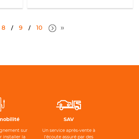
8
9
10
mobilité
SAV
gnement sur
Un service après-vente à
installer la
l’écoute assuré par des