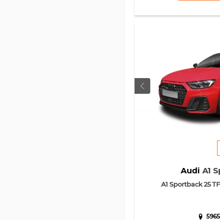
Audi
A1 S
A1 Sportback 25 TFS
5965