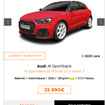
Livraison à domicile
62210 Lens
Audi
A1 Sportback
A1 Sportback 25 TFSI 95 ch S tronic 7
Essence
Automatique
2024
128 g/km
5 CV Fiscaux
25 990€