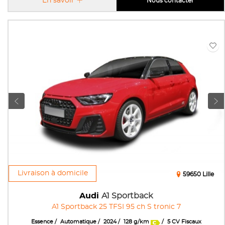
En savoir
Nous contacter
Livraison à domicile
59650 Lille
Audi
A1 Sportback
A1 Sportback 25 TFSI 95 ch S tronic 7
Essence
Automatique
2024
128 g/km
5 CV Fiscaux