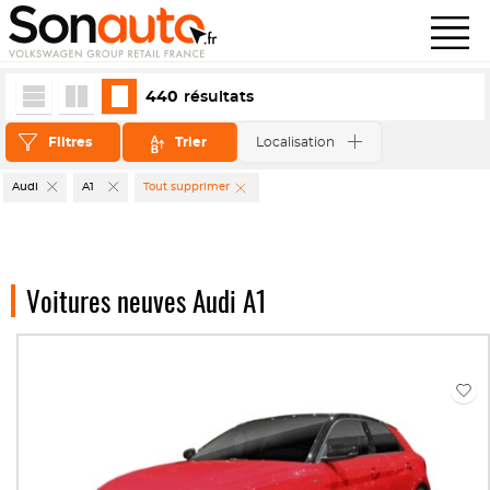
440
résultats
Filtres
Trier
Localisation
Audi
A1
Tout supprimer
Voitures neuves Audi A1