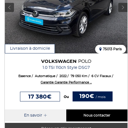
Livraison à domicile
75013 Paris
VOLKSWAGEN
POLO
1.0 TSI 110ch Style DSG7
Essence
Automatique
2022
79 050 Km
6 CV Fiscaux
Garantie Garantie Performance ...
190€
17 380€
Ou
/ mois
En savoir
Nous contacter