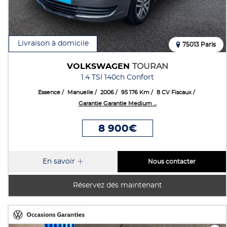
Livraison à domicile
75013 Paris
VOLKSWAGEN
TOURAN
1.4 TSI 140ch Confort
Essence
Manuelle
2006
95 176 Km
8 CV Fiscaux
Garantie Garantie Medium ...
8 900€
En savoir
Nous contacter
Réservez dés maintenant