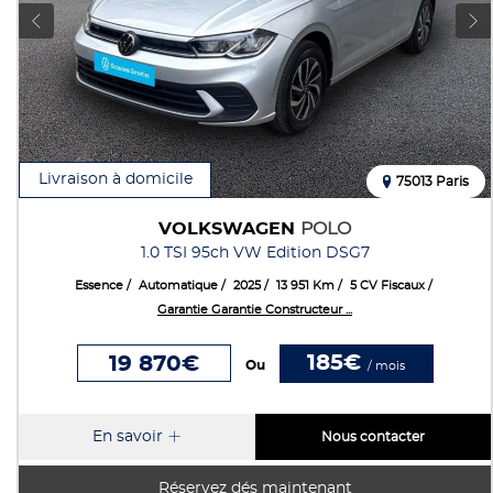
Livraison à domicile
75013 Paris
VOLKSWAGEN
POLO
1.0 TSI 95ch VW Edition DSG7
Essence
Automatique
2025
13 951 Km
5 CV Fiscaux
Garantie Garantie Constructeur ...
185€
19 870€
Ou
/ mois
En savoir
Nous contacter
Réservez dés maintenant