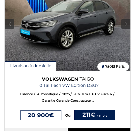
Livraison à domicile
75013 Paris
VOLKSWAGEN
TAIGO
1.0 TSI 116ch VW Edition DSG7
Essence
Automatique
2025
9 571 Km
6 CV Fiscaux
Garantie Garantie Constructeur ...
211€
20 900€
Ou
/ mois