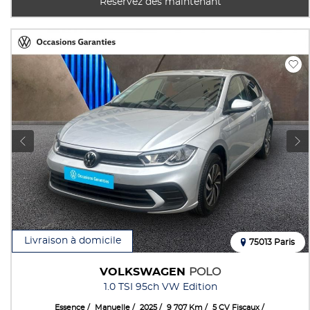
Réservez dés maintenant
Livraison à domicile
75013 Paris
VOLKSWAGEN
POLO
1.0 TSI 95ch VW Edition
Essence
Manuelle
2025
9 707 Km
5 CV Fiscaux