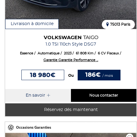
Livraison à domicile
75013 Paris
VOLKSWAGEN
TAIGO
1.0 TSI 110ch Style DSG7
Essence
Automatique
2023
61 808 Km
6 CV Fiscaux
Garantie Garantie Performance ...
186€
18 980€
Ou
/ mois
En savoir
Nous contacter
Réservez dés maintenant