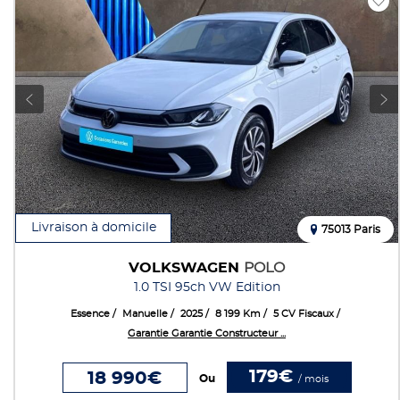
Livraison à domicile
75013 Paris
VOLKSWAGEN
POLO
1.0 TSI 95ch VW Edition
Essence
Manuelle
2025
8 199 Km
5 CV Fiscaux
Garantie Garantie Constructeur ...
179€
18 990€
Ou
/ mois