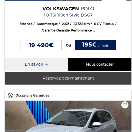
VOLKSWAGEN
POLO
1.0 TSI 110ch Style DSG7
Essence
Automatique
2023
23 535 Km
6 CV Fiscaux
Garantie Garantie Performance ...
195€
19 490€
Ou
/ mois
En savoir
Nous contacter
Réservez dés maintenant