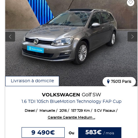
Livraison à domicile
75013 Paris
VOLKSWAGEN
Golf SW
1.6 TDI 105ch BlueMotion Technology FAP Cup
Diesel
Manuelle
2016
157 729 Km
5 CV Fiscaux
Garantie Garantie Medium ...
583€
9 490€
Ou
/ mois