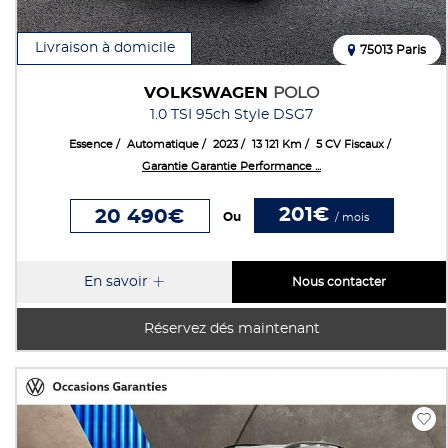
Livraison à domicile
75013 Paris
VOLKSWAGEN
POLO
1.0 TSI 95ch Style DSG7
Essence
Automatique
2023
13 121 Km
5 CV Fiscaux
Garantie Garantie Performance ...
201€
20 490€
Ou
/ mois
En savoir
Nous contacter
Réservez dés maintenant