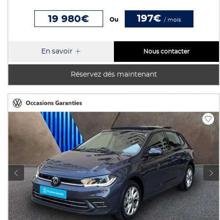
197€
19 980€
Ou
/ mois
En savoir
Nous contacter
Réservez dés maintenant