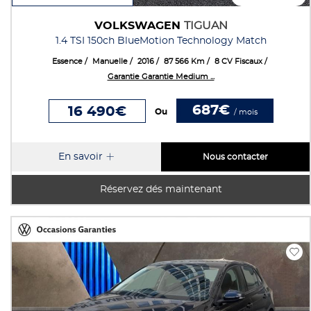
VOLKSWAGEN
TIGUAN
1.4 TSI 150ch BlueMotion Technology Match
Essence
Manuelle
2016
87 566 Km
8 CV Fiscaux
Garantie Garantie Medium ...
687€
16 490€
Ou
/ mois
En savoir
Nous contacter
Réservez dés maintenant