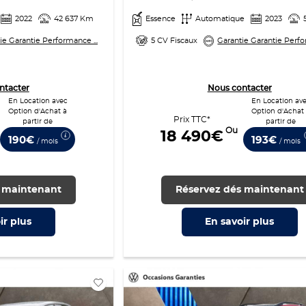
2022
42 637 Km
Essence
Automatique
2023
ie Garantie Performance ...
5 CV Fiscaux
Garantie Garantie Perfo
ntacter
Nous contacter
En Location avec
En Location av
Option d'Achat à
Option d'Achat
Prix TTC*
partir de
partir de
Ou
18 490€
190€
193€
/ mois
/ mois
 maintenant
Réservez dés maintenant
ir
plus
En savoir
plus