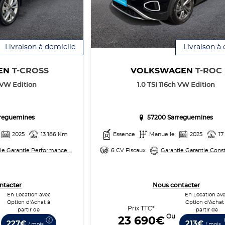
Livraison à domicile
Livraison à
EN
T-CROSS
VOLKSWAGEN
T-ROC
h VW Edition
1.0 TSI 116ch VW Edition
reguemines
57200 Sarreguemines
2025
13 186 Km
Essence
Manuelle
2025
17
ie Garantie Performance ...
6 CV Fiscaux
Garantie Garantie Constr
ntacter
Nous contacter
En Location avec
En Location av
Option d'Achat à
Option d'Achat
Prix TTC*
partir de
partir de
Ou
23 690€
227€
213€
/ mois
/ mois