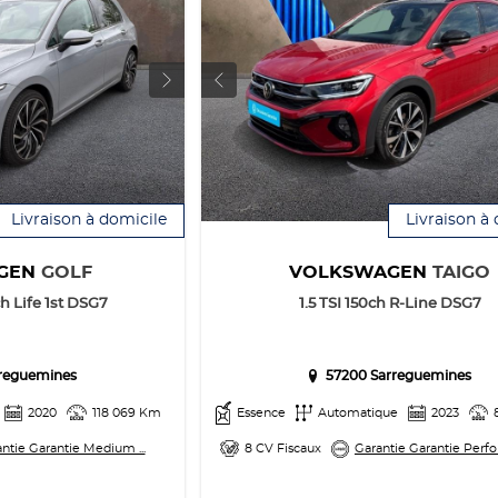
Livraison à domicile
Livraison à
GEN
GOLF
VOLKSWAGEN
TAIGO
h Life 1st DSG7
1.5 TSI 150ch R-Line DSG7
reguemines
57200 Sarreguemines
2020
118 069 Km
Essence
Automatique
2023
ntie Garantie Medium ...
8 CV Fiscaux
Garantie Garantie Perfo