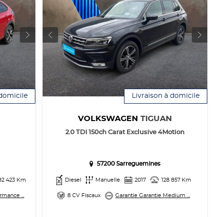
 domicile
Livraison à domicile
VOLKSWAGEN
TIGUAN
2.0 TDI 150ch Carat Exclusive 4Motion
57200 Sarreguemines
82 423 Km
Diesel
Manuelle
2017
128 857 Km
rmance ...
8 CV Fiscaux
Garantie Garantie Medium ...