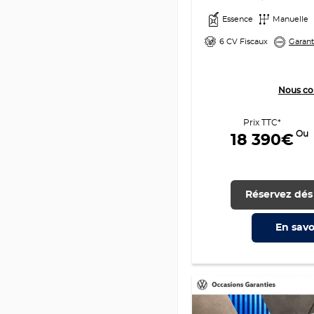
Essence
Manuelle
6 CV Fiscaux
Garant
Nous co
Prix TTC*
Ou
18 390€
Réservez dés
En savo