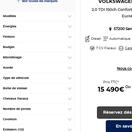
VOLKSWAG
Voir toutes les marques
2.0 TDI 150ch Confor
Euro
Modèles
Énergies
57200 Sar
Finition
Diesel
Automatique
Budget
7 CV Fiscaux
Gara
Kilométrage
Année
Nous co
Type de véhicule
Prix TTC*
Ou
15 490€
Boîte de vitesse
Chevaux fiscaux
Nombre de portes
Réservez dés
Couleurs
En savo
Émission CO2