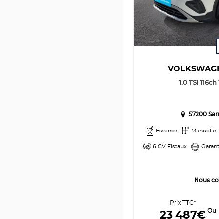
VOLKSWAG
1.0 TSI 116c
57200 Sar
Essence
Manuelle
6 CV Fiscaux
Garant
Nous co
Prix TTC*
Ou
23 487€