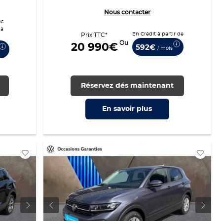
Nous contacter
ec
 à
En Crédit à partir de
Prix TTC*
Ou
20 990€
592€
/ mois
Réservez dés maintenant
En savoir
plus