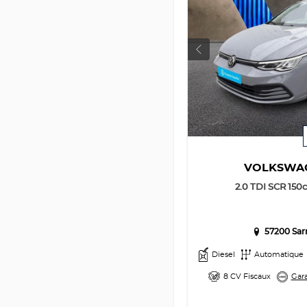
VOLKSWA
2.0 TDI SCR 150c
57200 Sar
Diesel
Automatique
8 CV Fiscaux
Gara