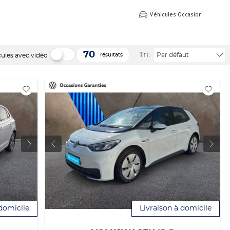
Véhicules Occasion
70
Tri:
Par défaut
cules avec vidéo
résultats
 domicile
Livraison à domicile