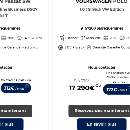
EN
Passat SW
VOLKSWAGEN
POLO
tline Business DSG7
1.0 TSI 95ch VW Edition
6d-T
reguemines
57200 Sarreguemines
2018
149 978 Km
Essence
Manuelle
2025
13
ntie Garantie Medium ...
5 CV Fiscaux
Garantie Garantie Constr
ntacter
Nous contacter
En Location ave
Option d'Achat 
En Crédit à partir de
Prix TTC*
partir de
Ou
17 290€
312€
/ mois
172€
/ mois
 maintenant
Réservez dés maintenant
ir
plus
En savoir
plus