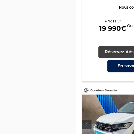
Nous co
Prix TTC*
Ou
19 990€
Réservez dés
En savo