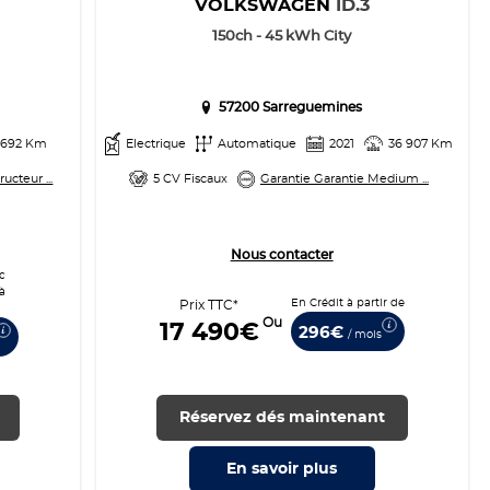
VOLKSWAGEN
ID.3
150ch - 45 kWh City
57200 Sarreguemines
 692 Km
Electrique
Automatique
2021
36 907 Km
ucteur ...
5 CV Fiscaux
Garantie Garantie Medium ...
Nous contacter
c
à
En Crédit à partir de
Prix TTC*
Ou
17 490€
296€
/ mois
Réservez dés maintenant
En savoir
plus