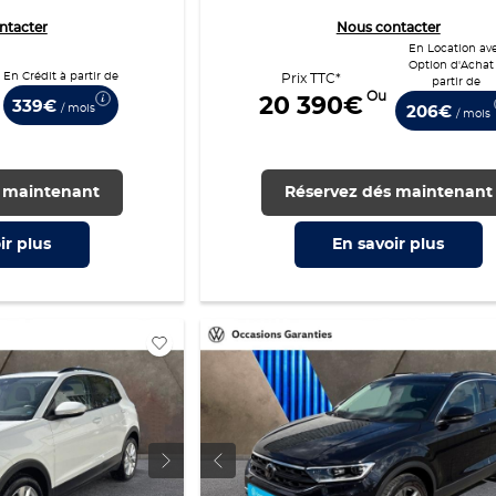
ntacter
Nous contacter
En Location av
Option d'Achat
En Crédit à partir de
Prix TTC*
partir de
Ou
20 390€
339€
/ mois
206€
/ mois
 maintenant
Réservez dés maintenant
ir
plus
En savoir
plus