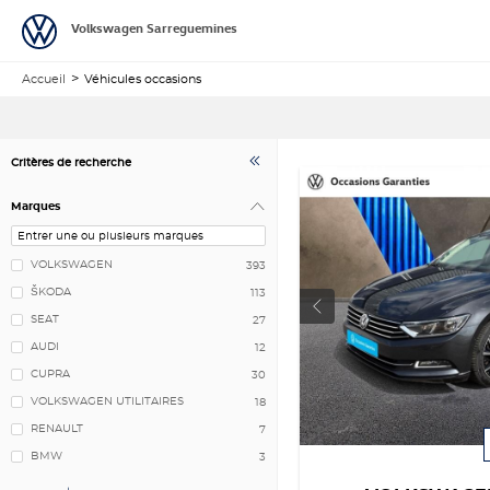
Volkswagen Sarreguemines
Accueil
Véhicules occasions
Critères de recherche
Marques
VOLKSWAGEN
393
ŠKODA
113
SEAT
27
AUDI
12
CUPRA
30
VOLKSWAGEN UTILITAIRES
18
RENAULT
7
BMW
3