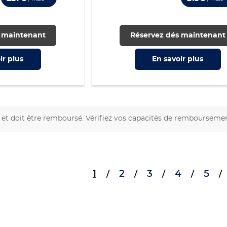
 maintenant
Réservez dés maintenant
ir
plus
En savoir
plus
et doit être remboursé. Vérifiez vos capacités de rembourseme
1
2
3
4
5