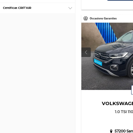
Certificat CRIT’AIR
VOLKSWAG
1.0 TSI 11
57200 Sar