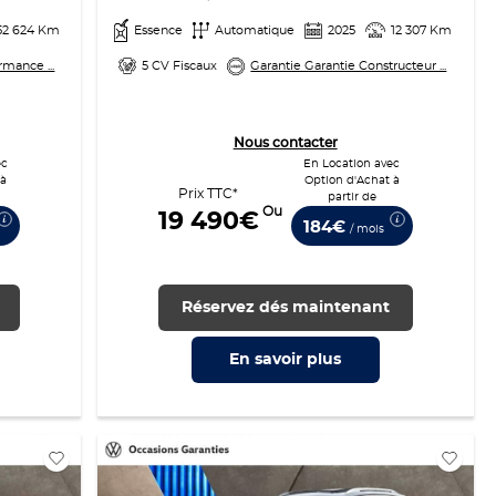
52 624 Km
Essence
Automatique
2025
12 307 Km
rmance ...
5 CV Fiscaux
Garantie Garantie Constructeur ...
Nous contacter
ec
En Location avec
 à
Option d'Achat à
Prix TTC*
partir de
Ou
19 490€
184€
/ mois
Réservez dés maintenant
En savoir
plus