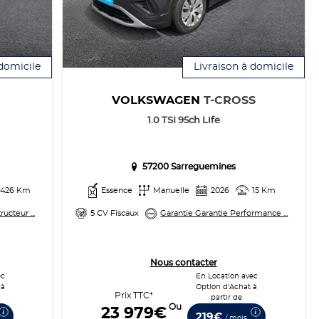
 domicile
Livraison à domicile
VOLKSWAGEN
T-CROSS
1.0 TSI 95ch Life
57200 Sarreguemines
 426 Km
Essence
Manuelle
2026
15 Km
ucteur ...
5 CV Fiscaux
Garantie Garantie Performance ...
Nous contacter
ec
En Location avec
 à
Option d'Achat à
Prix TTC*
partir de
Ou
23 979€
219€
/ mois