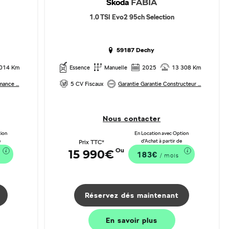
Škoda
FABIA
1.0 TSI Evo2 95ch Selection
59187 Dechy
 014 Km
Essence
Manuelle
2025
13 308 Km
ance ...
5 CV Fiscaux
Garantie Garantie Constructeur ...
Nous contacter
tion
En Location avec Option
e
d'Achat à partir de
Prix TTC*
Ou
15 990€
183€
/ mois
Réservez dés maintenant
En savoir
plus