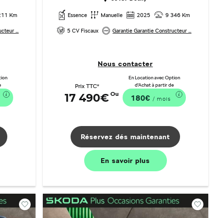
211 Km
Essence
Manuelle
2025
9 346 Km
cteur ...
5 CV Fiscaux
Garantie Garantie Constructeur ...
Nous contacter
tion
En Location avec Option
e
d'Achat à partir de
Prix TTC*
Ou
17 490€
180€
/ mois
Réservez dés maintenant
En savoir
plus