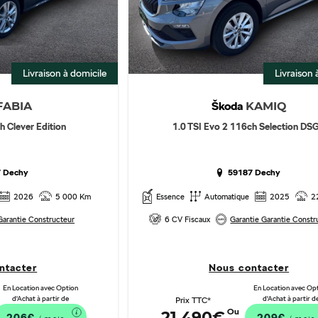
Livraison à domicile
Livraison 
Škoda
FABIA
KAMIQ
h Clever Edition
1.0 TSI Evo 2 116ch Selection DS
 Dechy
59187 Dechy
2026
5 000 Km
Essence
Automatique
2025
2
Garantie Constructeur
6 CV Fiscaux
Garantie Garantie Constru
ntacter
Nous contacter
En Location avec Option
En Location avec Op
d'Achat à partir de
d'Achat à partir d
Prix TTC*
Ou
21 490€
206€
209€