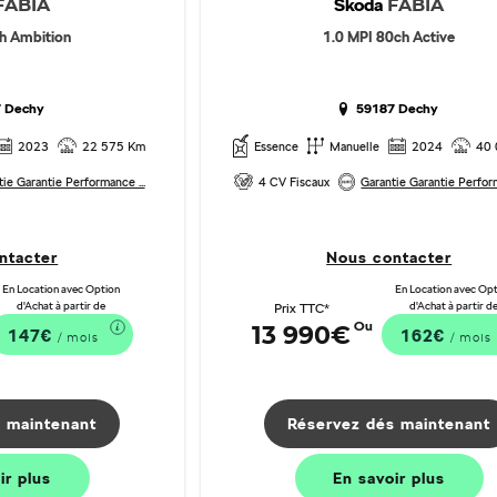
Škoda
FABIA
FABIA
h Ambition
1.0 MPI 80ch Active
 Dechy
59187 Dechy
2023
22 575 Km
Essence
Manuelle
2024
40
ie Garantie Performance ...
4 CV Fiscaux
Garantie Garantie Perform
ntacter
Nous contacter
En Location avec Option
En Location avec Op
d'Achat à partir de
d'Achat à partir d
Prix TTC*
Ou
13 990€
147€
162€
/ mois
/ mois
 maintenant
Réservez dés maintenant
oir
plus
En savoir
plus