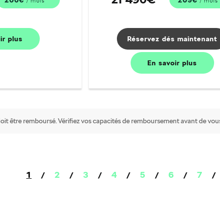
/ mois
/ mois
oir
plus
Réservez dés maintenant
En savoir
plus
oit être remboursé. Vérifiez vos capacités de remboursement avant de vou
1
2
3
4
5
6
7