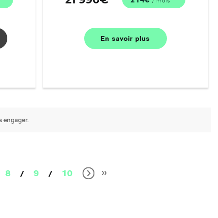
/ mois
En savoir
plus
s engager.
8
9
10