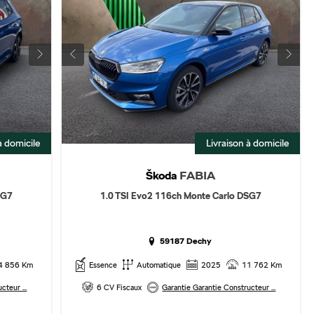
à domicile
Livraison à domicile
Škoda
FABIA
SG7
1.0 TSI Evo2 116ch Monte Carlo DSG7
59187 Dechy
4 856 Km
Essence
Automatique
2025
11 762 Km
cteur ...
6 CV Fiscaux
Garantie Garantie Constructeur ...