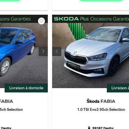
Livraison à domicile
Livraison 
Škoda
FABIA
FABIA
5ch Selection
1.0 TSI Evo2 95ch Selection
 Dechy
59187 Dechy