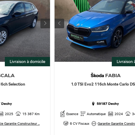
Livraison à domicile
Livraison 
Škoda
SCALA
FABIA
16ch Selection
1.0 TSI Evo2 116ch Monte Carlo D
 Dechy
59187 Dechy
2025
15 387 Km
Essence
Automatique
2024
3
ie Garantie Constructeur ...
6 CV Fiscaux
Garantie Garantie Constru