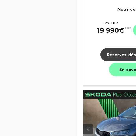
Nous co
Prix TTC*
Ou
19 990€
Réservez dés
En sav