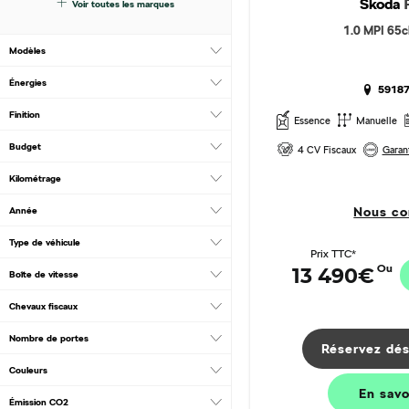
Škoda
Voir toutes les marques
1.0 MPI 65c
Modèles
Énergies
59187
Finition
Essence
Manuelle
Budget
4 CV Fiscaux
Garant
Kilométrage
Nous co
Année
Type de véhicule
Prix TTC*
Ou
13 490€
Boîte de vitesse
Chevaux fiscaux
Nombre de portes
Réservez dés
Couleurs
En sav
Émission CO2