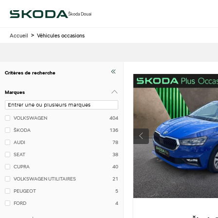
Škoda Douai
Accueil
Véhicules occasions
Critères de recherche
Marques
VOLKSWAGEN
404
ŠKODA
136
AUDI
78
SEAT
38
CUPRA
40
VOLKSWAGEN UTILITAIRES
21
PEUGEOT
5
FORD
4