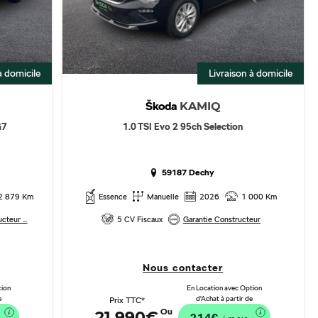
à domicile
Livraison à domicile
Škoda
KAMIQ
G7
1.0 TSI Evo 2 95ch Selection
59187 Dechy
2 879 Km
Essence
Manuelle
2026
1 000 Km
cteur ...
5 CV Fiscaux
Garantie Constructeur
Nous contacter
tion
En Location avec Option
e
d'Achat à partir de
Prix TTC*
Ou
21 990€
214€