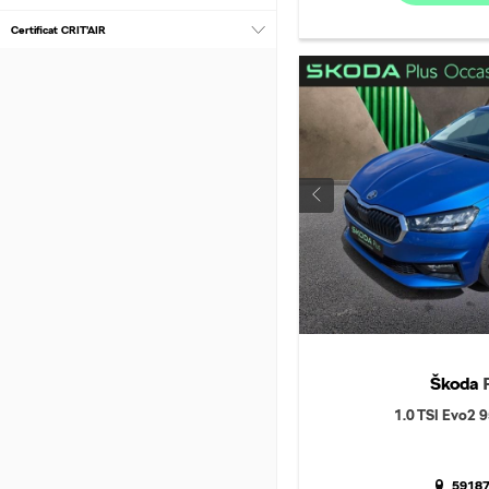
Certificat CRIT’AIR
Škoda
1.0 TSI Evo2 9
59187