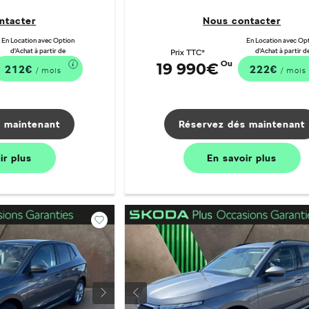
ntacter
Nous contacter
En Location avec Option
En Location avec Op
d'Achat à partir de
d'Achat à partir d
Prix TTC*
Ou
19 990€
212€
222€
/ mois
/ mois
 maintenant
Réservez dés maintenant
oir
plus
En savoir
plus