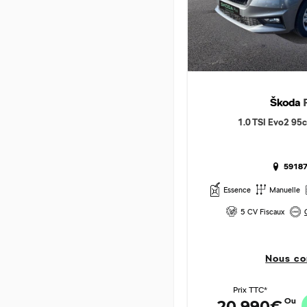
Škoda
1.0 TSI Evo2 95c
59187
Essence
Manuelle
5 CV Fiscaux
Nous co
Prix TTC*
Ou
20 990€