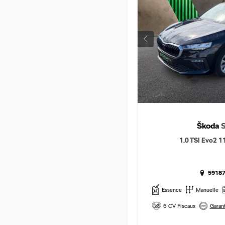
Škoda
1.0 TSI Evo2 1
59187
Essence
Manuelle
6 CV Fiscaux
Garant