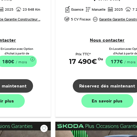
2025
23 648 Km
Essence
Manuelle
2025
7 
ie Garantie Constructeur ...
5 CV Fiscaux
Garantie Garantie Constru
ntacter
Nous contacter
En Location avec Option
En Location avec Op
d'Achat à partir de
d'Achat à partir d
Prix TTC*
Ou
17 490€
180€
177€
/ mois
/ mois
 maintenant
Réservez dés maintenant
oir
plus
En savoir
plus