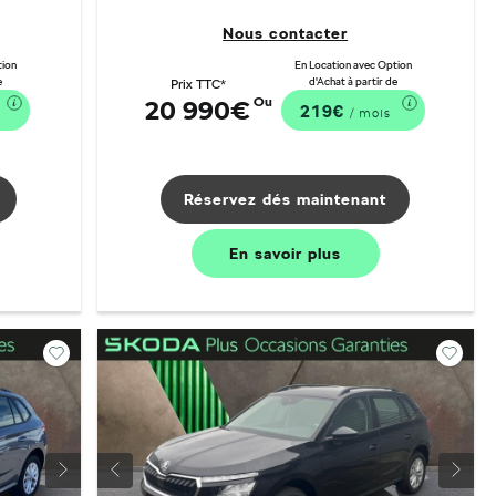
Nous contacter
tion
En Location avec Option
e
d'Achat à partir de
Prix TTC*
Ou
20 990€
219€
/ mois
Réservez dés maintenant
En savoir
plus