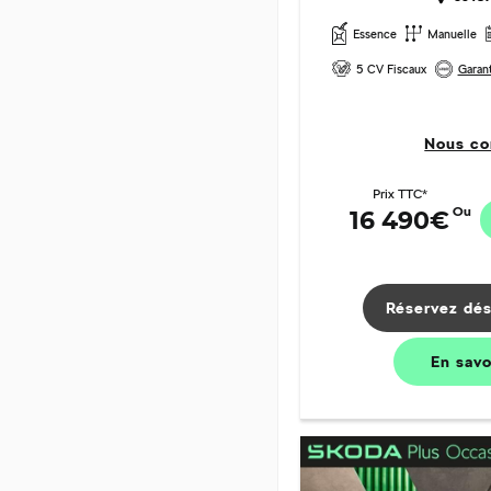
Essence
Manuelle
5 CV Fiscaux
Garant
Nous co
Prix TTC*
Ou
16 490€
Réservez dés
En sav