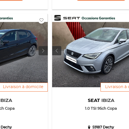
Livraison à domicile
Livraison à
IBIZA
SEAT
IBIZA
5ch Copa
1.0 TSI 95ch Copa
 Dechy
59187 Dechy