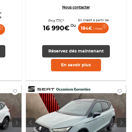
Nous contacter
ec
à
En Crédit à partir de
Prix TTC*
Ou
16 990€
184€
/ mois
Réservez dés maintenant
En savoir
plus