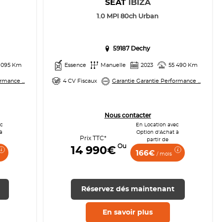
SEAT
IBIZA
1.0 MPI 80ch Urban
59187 Dechy
 095 Km
Essence
Manuelle
2023
55 490 Km
rmance ...
4 CV Fiscaux
Garantie Garantie Performance ...
Nous contacter
ec
En Location avec
à
Option d'Achat à
Prix TTC*
partir de
Ou
14 990€
166€
/ mois
Réservez dés maintenant
En savoir
plus