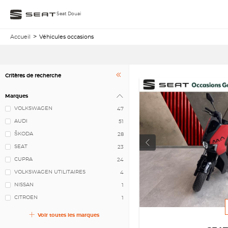
Seat Douai
Accueil
Véhicules occasions
Critères de recherche
Marques
VOLKSWAGEN
47
AUDI
51
ŠKODA
28
SEAT
23
CUPRA
24
VOLKSWAGEN UTILITAIRES
4
NISSAN
1
CITROEN
1
Voir toutes les marques