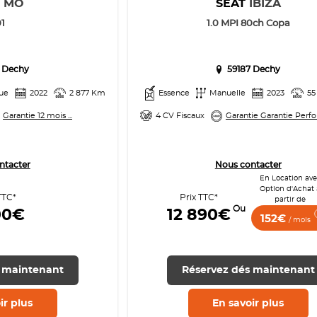
T
MO
SEAT
IBIZA
1
1.0 MPI 80ch Copa
 Dechy
59187 Dechy
ue
2022
2 877 Km
Essence
Manuelle
2023
55
Garantie 12 mois ...
4 CV Fiscaux
Garantie Garantie Perfo
ntacter
Nous contacter
En Location av
Option d'Achat 
TTC*
Prix TTC*
partir de
Ou
00€
12 890€
152€
/ mois
 maintenant
Réservez dés maintenant
ir
plus
En savoir
plus