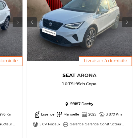
 domicile
Livraison à domicile
SEAT
ARONA
1.0 TSI 95ch Copa
59187 Dechy
 976 Km
Essence
Manuelle
2025
3 870 Km
ucteur ...
5 CV Fiscaux
Garantie Garantie Constructeur ...