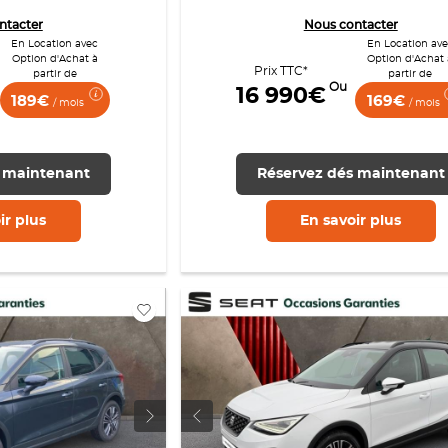
ntacter
Nous contacter
En Location avec
En Location av
Option d'Achat à
Option d'Achat 
Prix TTC*
partir de
partir de
Ou
16 990€
189€
169€
/ mois
/ mois
 maintenant
Réservez dés maintenant
ir
plus
En savoir
plus