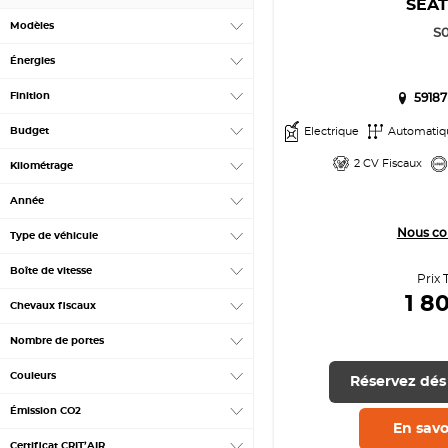
SEA
Modèles
S0
Énergies
Finition
59187
Budget
Electrique
Automatiq
2 CV Fiscaux
Kilométrage
Année
Nous co
Type de véhicule
Boîte de vitesse
Prix 
1 8
Chevaux fiscaux
Nombre de portes
Couleurs
Réservez dés
Émission CO2
En savo
Certificat CRIT’AIR