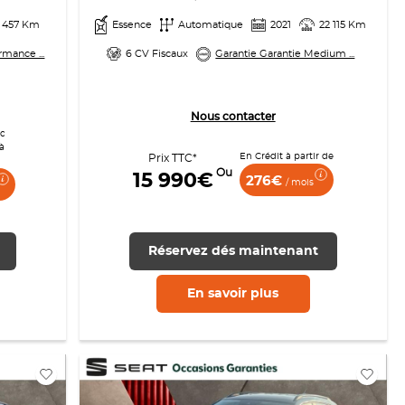
 457 Km
Essence
Automatique
2021
22 115 Km
rmance ...
6 CV Fiscaux
Garantie Garantie Medium ...
Nous contacter
ec
à
En Crédit à partir de
Prix TTC*
Ou
15 990€
276€
/ mois
Réservez dés maintenant
En savoir
plus