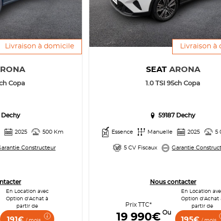
Livraison à domicile
Livraison à
ARONA
SEAT
ARONA
5ch Copa
1.0 TSI 95ch Copa
 Dechy
59187 Dechy
2025
500 Km
Essence
Manuelle
2025
5
arantie Constructeur
5 CV Fiscaux
Garantie Construc
ntacter
Nous contacter
En Location avec
En Location av
Option d'Achat à
Option d'Achat 
Prix TTC*
partir de
partir de
Ou
19 990€
191€
195€
/ mois
/ mois