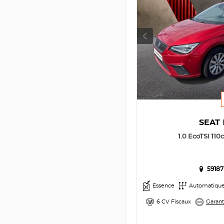
SEAT
1.0 EcoTSI 110
59187
Essence
Automatiqu
6 CV Fiscaux
Garant