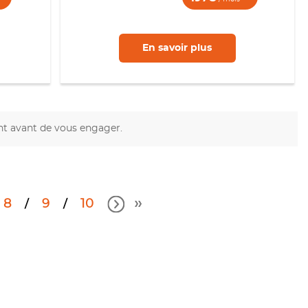
En savoir
plus
nt avant de vous engager.
8
9
10