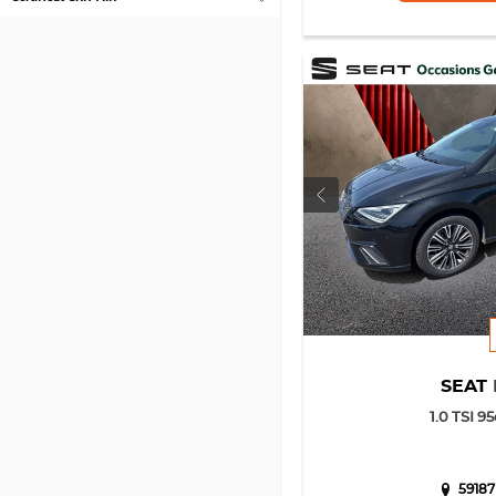
SEAT
1.0 TSI 9
59187