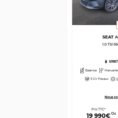
SEAT
1.0 TSI 9
59187
Essence
Manuelle
5 CV Fiscaux
G
Nous co
Prix TTC*
Ou
19 990€