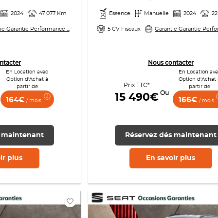
2024
47 077 Km
Essence
Manuelle
2024
22
ie Garantie Performance ...
5 CV Fiscaux
Garantie Garantie Perfo
ntacter
Nous contacter
En Location avec
En Location av
Option d'Achat à
Option d'Achat 
Prix TTC*
partir de
partir de
Ou
15 490€
164€
166€
/ mois
/ mois
 maintenant
Réservez dés maintenant
ir
plus
En savoir
plus