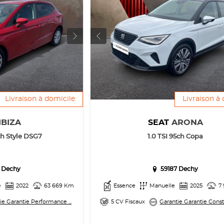
Livraison à domicile
Livraison à
IBIZA
SEAT
ARONA
ch Style DSG7
1.0 TSI 95ch Copa
 Dechy
59187 Dechy
e
2022
63 669 Km
Essence
Manuelle
2025
7
ie Garantie Performance ...
5 CV Fiscaux
Garantie Garantie Constr