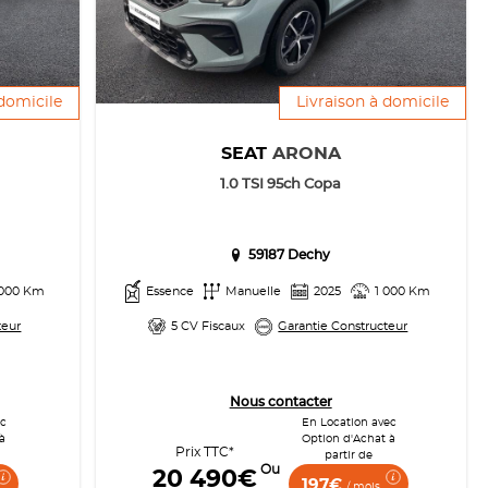
 domicile
Livraison à domicile
SEAT
ARONA
1.0 TSI 95ch Copa
59187 Dechy
 000 Km
Essence
Manuelle
2025
1 000 Km
teur
5 CV Fiscaux
Garantie Constructeur
Nous contacter
ec
En Location avec
à
Option d'Achat à
Prix TTC*
partir de
Ou
20 490€
197€
/ mois