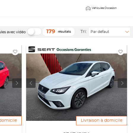
Véhicules Occasion
179
Tri:
Par défaut
ules avec vidéo
résultats
 domicile
Livraison à domicile