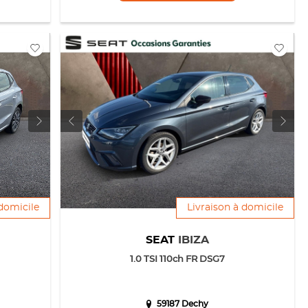
 domicile
Livraison à domicile
SEAT
IBIZA
1.0 TSI 110ch FR DSG7
59187 Dechy