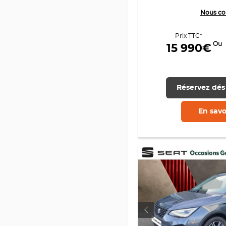
Nous co
Prix TTC*
Ou
15 990€
Réservez dés
En savo