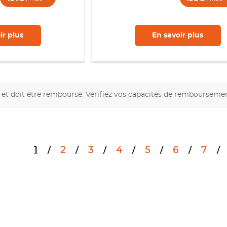
ir
plus
En savoir
plus
et doit être remboursé. Vérifiez vos capacités de rembourseme
1
2
3
4
5
6
7