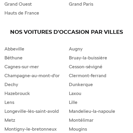
Grand Ouest
Grand Paris
Hauts de France
NOS VOITURES D'OCCASION PAR VILLES
Abbeville
Augny
Béthune
Bruay-la-buissière
Cagnes-sur-mer
Cesson-sévigné
Champagne-au-mont-d'or
Clermont-ferrand
Dechy
Dunkerque
Hazebrouck
Laxou
Lens
Lille
Longeville-lès-saint-avold
Mandelieu-la-napoule
Metz
Montélimar
Montigny-le-bretonneux
Mougins