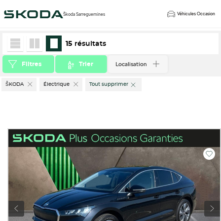
Véhicules Occasion
Škoda Sarreguemines
15
résultats
Localisation
Filtres
Trier
ŠKODA
Électrique
Tout supprimer