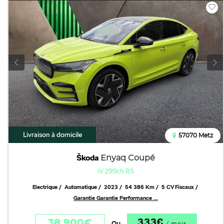
Livraison à domicile
57070 Metz
Škoda
Enyaq Coupé
iV 299ch RS
Electrique
Automatique
2023
54 386 Km
5 CV Fiscaux
Garantie Garantie Performance ...
333€
38 900€
Ou
/ mois