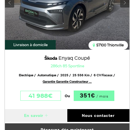
Livraison à domicile
57100 Thionville
Škoda
Enyaq Coupé
286ch 85 Sportline
Electrique
Automatique
2025
25 556 Km
6 CV Fiscaux
Garantie Garantie Constructeur ...
351€
41 988€
Ou
/ mois
En savoir
Nous contacter
Réservez dés maintenant