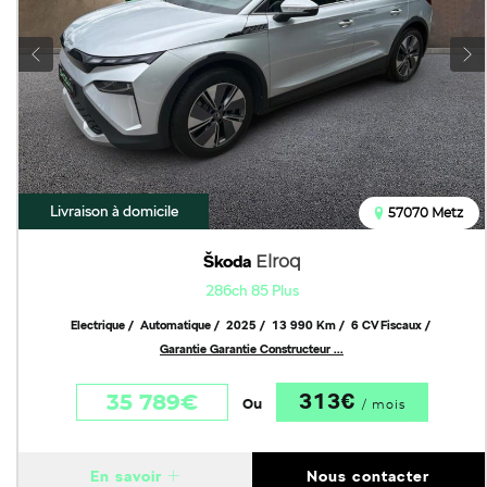
Livraison à domicile
57070 Metz
Škoda
Elroq
286ch 85 Plus
Electrique
Automatique
2025
13 990 Km
6 CV Fiscaux
Garantie Garantie Constructeur ...
313€
35 789€
Ou
/ mois
En savoir
Nous contacter