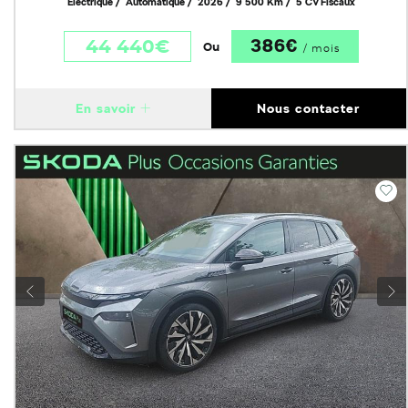
Electrique
Automatique
2026
9 500 Km
5 CV Fiscaux
386€
44 440€
Ou
/ mois
En savoir
Nous contacter