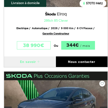
Livraison à domicile
57070 Metz
Škoda
Elroq
286ch 85 Clever
Electrique
Automatique
2026
9 000 Km
6 CV Fiscaux
Garantie Constructeur
344€
38 990€
Ou
/ mois
En savoir
Nous contacter