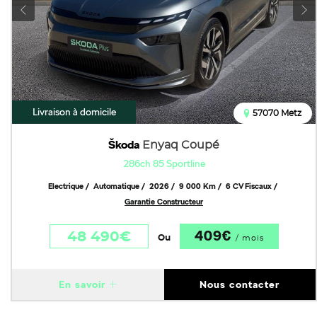
Livraison à domicile
57070 Metz
Škoda
Enyaq Coupé
286ch 85 Sportline
Electrique
Automatique
2026
9 000 Km
6 CV Fiscaux
Garantie Constructeur
409€
48 490€
Ou
/ mois
En savoir
Nous contacter