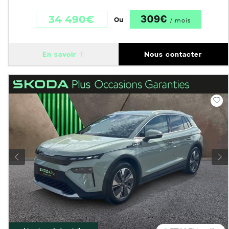
309€
34 490€
Ou
/ mois
En savoir
Nous contacter