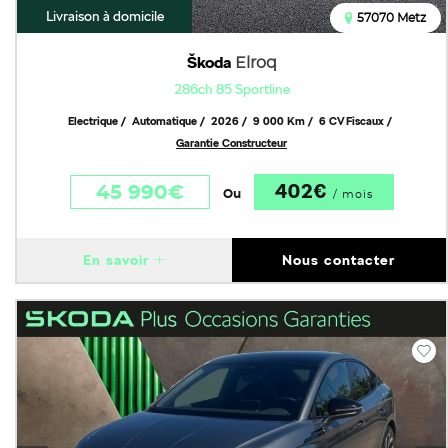
Livraison à domicile
57070 Metz
Škoda
Elroq
286ch 85 Sportline
Electrique
Automatique
2026
9 000 Km
6 CV Fiscaux
Garantie Constructeur
402€
45 990€
Ou
/ mois
En savoir
Nous contacter