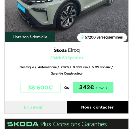
Livraison à domicile
57200 Sarreguemines
Škoda
Elroq
204ch 60 Sportline
Electrique
Automatique
2026
8 000 Km
5 CV Fiscaux
Garantie Constructeur
342€
38 600€
Ou
/ mois
En savoir
Nous contacter