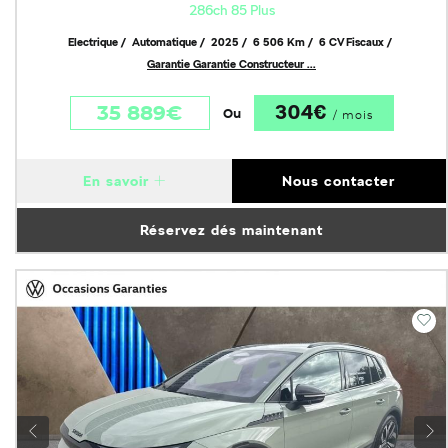
286ch 85 Plus
Electrique
Automatique
2025
6 506 Km
6 CV Fiscaux
Garantie Garantie Constructeur ...
304€
35 889€
Ou
/ mois
En savoir
Nous contacter
Réservez dés maintenant