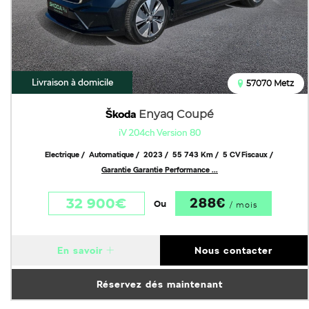
Livraison à domicile
57070 Metz
Škoda
Enyaq Coupé
iV 204ch Version 80
Electrique
Automatique
2023
55 743 Km
5 CV Fiscaux
Garantie Garantie Performance ...
288€
32 900€
Ou
/ mois
En savoir
Nous contacter
Réservez dés maintenant