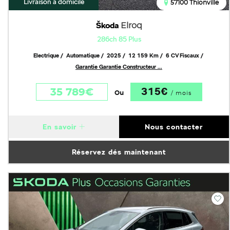
Livraison à domicile
57100 Thionville
Škoda
Elroq
286ch 85 Plus
Electrique
Automatique
2025
12 159 Km
6 CV Fiscaux
Garantie Garantie Constructeur ...
315€
35 789€
Ou
/ mois
En savoir
Nous contacter
Réservez dés maintenant