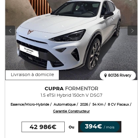
Livraison à domicile
80136 Rivery
CUPRA
FORMENTOR
1.5 eTSI Hybrid 150ch V DSG7
Essence/Micro-Hybride
Automatique
2026
54 Km
8 CV Fiscaux
Garantie Constructeur
394€
42 986€
Ou
/ mois