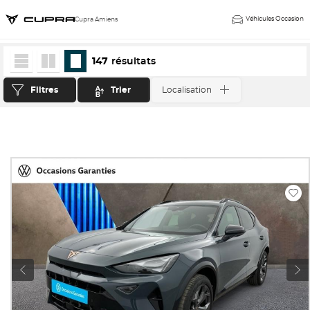
Véhicules Occasion
Cupra Amiens
147
résultats
Filtres
Trier
Localisation