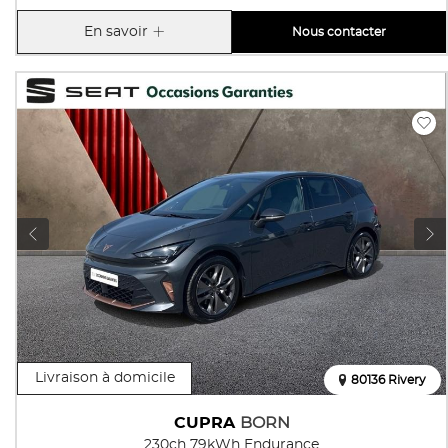
En savoir
Nous contacter
Livraison à domicile
80136 Rivery
CUPRA
BORN
230ch 79kWh Endurance