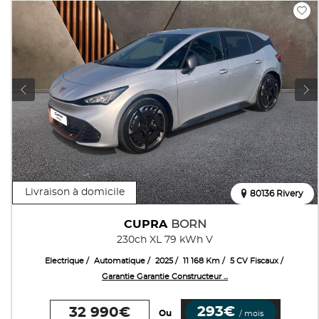
Livraison à domicile
80136 Rivery
CUPRA
BORN
230ch XL 79 kWh V
Electrique
Automatique
2025
11 168 Km
5 CV Fiscaux
Garantie Garantie Constructeur ...
293€
32 990€
Ou
/ mois