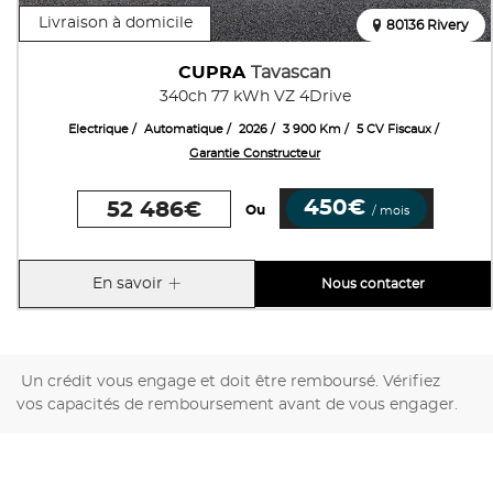
Livraison à domicile
80136 Rivery
CUPRA
Tavascan
340ch 77 kWh VZ 4Drive
Electrique
Automatique
2026
3 900 Km
5 CV Fiscaux
Garantie Constructeur
450€
52 486€
Ou
/ mois
En savoir
Nous contacter
Un crédit vous engage et doit être remboursé. Vérifiez
vos capacités de remboursement avant de vous engager.