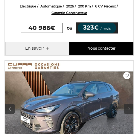
Electrique
Automatique
2026
200 Km
6 CV Fiscaux
Garantie Constructeur
323€
40 986€
Ou
/ mois
En savoir
Nous contacter