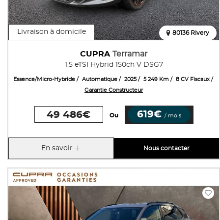
Livraison à domicile
80136 Rivery
CUPRA
Terramar
1.5 eTSI Hybrid 150ch V DSG7
Essence/Micro-Hybride
Automatique
2025
5 249 Km
8 CV Fiscaux
Garantie Constructeur
619€
49 486€
Ou
/ mois
En savoir
Nous contacter