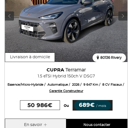
Livraison à domicile
80136 Rivery
CUPRA
Terramar
1.5 eTSI Hybrid 150ch V DSG7
Essence/Micro-Hybride
Automatique
2026
9 647 Km
8 CV Fiscaux
Garantie Constructeur
689€
50 986€
Ou
/ mois
En savoir
Nous contacter