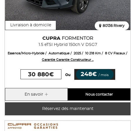
Livraison à domicile
80136 Rivery
CUPRA
FORMENTOR
1.5 eTSI Hybrid 150ch V DSG7
Essence/Micro-Hybride
Automatique
2025
10 218 Km
8 CV Fiscaux
Garantie Garantie Constructeur ...
248€
30 880€
Ou
/ mois
En savoir
Nous contacter
Réservez dés maintenant