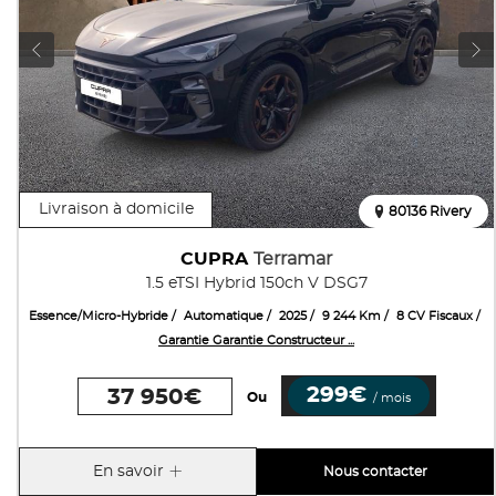
Livraison à domicile
80136 Rivery
CUPRA
Terramar
1.5 eTSI Hybrid 150ch V DSG7
Essence/Micro-Hybride
Automatique
2025
9 244 Km
8 CV Fiscaux
Garantie Garantie Constructeur ...
299€
37 950€
Ou
/ mois
En savoir
Nous contacter