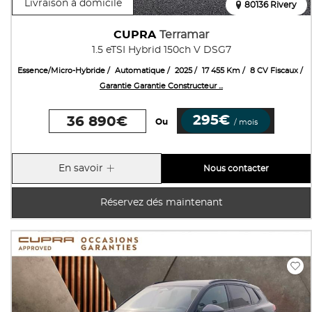
Livraison à domicile
80136 Rivery
CUPRA
Terramar
1.5 eTSI Hybrid 150ch V DSG7
Essence/Micro-Hybride
Automatique
2025
17 455 Km
8 CV Fiscaux
Garantie Garantie Constructeur ...
295€
36 890€
Ou
/ mois
En savoir
Nous contacter
Réservez dés maintenant