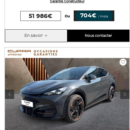
Garantie Constructeur
704€
51 986€
Ou
/ mois
En savoir
Nous contacter