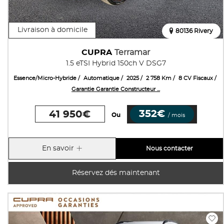
Livraison à domicile
80136 Rivery
CUPRA
Terramar
1.5 eTSI Hybrid 150ch V DSG7
Essence/Micro-Hybride
Automatique
2025
2 758 Km
8 CV Fiscaux
Garantie Garantie Constructeur ...
352€
41 950€
Ou
/ mois
En savoir
Nous contacter
Réservez dés maintenant